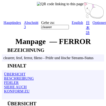
Hauptindex
Abschnitt
Gehe zu:
English
Optione
日
3
本
語
Manpage — FERROR
BEZEICHNUNG
clearerr, feof, ferror, fileno - Prüfe und lösche Streams-Status
INHALT
ÜBERSICHT
BESCHREIBUNG
FEHLER
SIEHE AUCH
KONFORM ZU
ÜBERSICHT