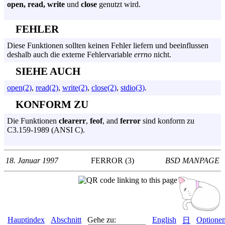
open,
read,
write
und
close
genutzt wird.
FEHLER
Diese Funktionen sollten keinen Fehler liefern und beeinflussen
deshalb auch die externe Fehlervariable
errno
nicht.
SIEHE AUCH
open(2)
,
read(2)
,
write(2)
,
close(2)
,
stdio(3)
.
KONFORM ZU
Die Funktionen
clearerr
,
feof
, and
ferror
sind konform zu
C3.159-1989 (ANSI C).
18. Januar 1997
FERROR (3)
BSD MANPAGE
Hauptindex
Abschnitt
Gehe zu:
English
Optione
日