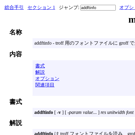
総合手引
セクション 1
ジャンプ:
オプシ
名称
addftinfo - troff 用のフォントファイルに 
内容
書式
解説
オプション
関連項目
書式
addftinfo
[
-v
] [
-
param value
... ]
res
unitwidth
font
解説
addftinfo
は troff フォントファイルを読み、