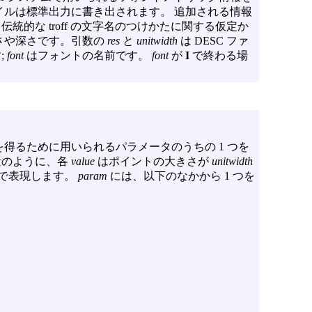
イルは標準出力に書き出されます。 追加される情報
的な troff の文字名のつけかたに関する仮定か
さや深さです。引数の
res
と
unitwidth
は DESC ファ
;
font
はフォントの名前です。
font
が
I
で終わる場
得るために用いられるパラメータのうちの 1 つを
量のように、各
value
はポイントの大きさが
unitwidth
で表現します。
param
には、以下のなかから 1 つを