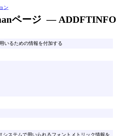
ョン
manページ — ADDFTINFO
groff で用いるための情報を付加する
groff システムで用いられるフォントメトリック情報を