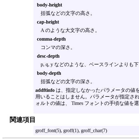
body-height
括弧などの文字の高さ。
cap-height
A のような大文字の高さ。
comma-depth
コンマの深さ。
desc-depth
p, q, y などのような、ベースラインより
body-depth
括弧などの文字の深さ。
addftinfo
は、指定しなかったパラメータの値を
用いることはしません。パラメータが指定され
ォルトの値は、 Times フォントの手頃な値を
関連項目
groff_font(5), groff(1), groff_char(7)