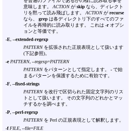
を普通のファイルであるかの様に読み取る事を
意味します。
ACTION
が
skip
なら、ディレクト
リを黙って読み飛ばします。
ACTION
が
recurse
なら、
grep
は各ディレクトリ下のすべてのファ
イルを再帰的に読み取ります。 これは
-r
オプシ
ョンと等価です。
-E
,
--extended-regexp
PATTERN
を拡張された正規表現として扱います
(下記参照)。
-e
PATTERN
, --regexp=
PATTERN
PATTERN
をパターンとして指定します。
-
で始
まるパターンを保護するために有効です。
-F
,
--fixed-strings
PATTERN
を改行で区切られた固定文字列のリス
トとして扱います。 その文字列のどれかとマッ
チするかを調べます。
-P
,
--perl-regexp
PATTERN
を Perl の正規表現として解釈します。
-f
FILE
, --file=
FILE