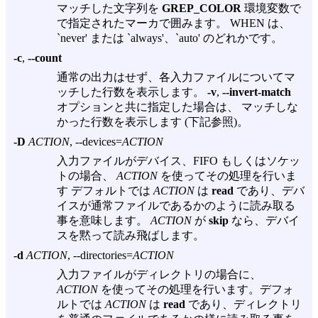
マッチした文字列を
GREP_COLOR
環境変数で
で指定されたマーカで囲みます。 WHEN は、
`never' または `always'、`auto' のどれかです。
-c
,
--count
通常の出力はせず、各入力ファイルについてマ
ッチした行数を表示します。
-v
,
--invert-match
オプションと共に指定した場合は、 マッチしな
かった行数を表示します (下記参照)。
-D
ACTION
, --devices=
ACTION
入力ファイルがデバイス、FIFO もしくはソケッ
トの場合、
ACTION
を使ってその処理を行いま
す デフォルトでは
ACTION
は
read
であり、デバ
イスが通常ファイルであるかのように読み取る
事を意味します。
ACTION
が
skip
なら、デバイ
スを黙って読み飛ばします。
-d
ACTION
, --directories=
ACTION
入力ファイルがディレクトリの場合に、
ACTION
を使ってその処理を行います。デフォ
ルトでは
ACTION
は
read
であり、ディレクトリ