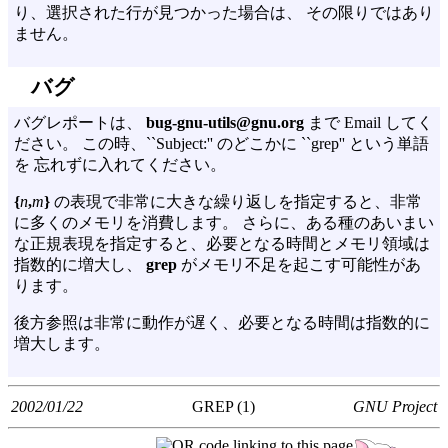
り、選択された行が見つかった場合は、 その限りではあり
ません。
バグ
バグレポートは、
bug-gnu-utils@gnu.org
まで Email してく
ださい。 この時、``Subject:'' のどこかに ``grep'' という単語
を 忘れずに入れてください。
{
n
,
m
}
の表現で非常に大きな繰り返しを指定すると、非常
に多くのメモリを消費します。 さらに、ある種のあいまい
な正規表現を指定すると、必要となる時間とメモリ領域は
指数的に増大し、
grep
がメモリ不足を起こす可能性があ
ります。
後方参照は非常に動作が遅く、必要となる時間は指数的に
増大します。
2002/01/22
GREP (1)
GNU Project