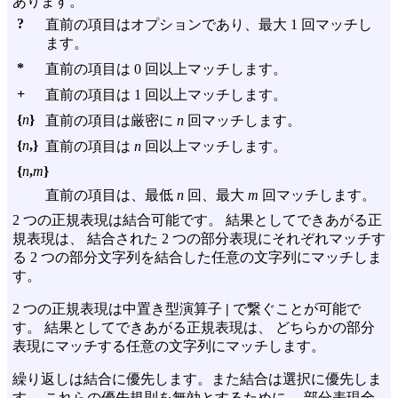
あります。
?
直前の項目はオプションであり、最大 1 回マッチし
ます。
*
直前の項目は 0 回以上マッチします。
+
直前の項目は 1 回以上マッチします。
{
n
}
直前の項目は厳密に
n
回マッチします。
{
n
,}
直前の項目は
n
回以上マッチします。
{
n
,
m
}
直前の項目は、最低
n
回、最大
m
回マッチします。
2 つの正規表現は結合可能です。 結果としてできあがる正
規表現は、 結合された 2 つの部分表現にそれぞれマッチす
る 2 つの部分文字列を結合した任意の文字列にマッチしま
す。
2 つの正規表現は中置き型演算子
|
で繋ぐことが可能で
す。 結果としてできあがる正規表現は、 どちらかの部分
表現にマッチする任意の文字列にマッチします。
繰り返しは結合に優先します。また結合は選択に優先しま
す。 これらの優先規則を無効とするために、 部分表現全