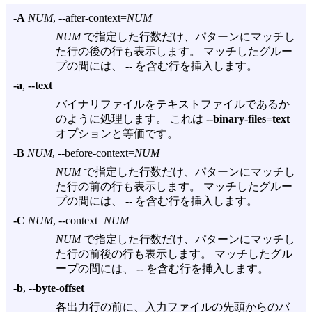
-A
NUM
, --after-context=
NUM
NUM
で指定した行数だけ、パターンにマッチし
た行の後の行も表示します。 マッチしたグルー
プの間には、
--
を含む行を挿入します。
-a
,
--text
バイナリファイルをテキストファイルであるか
のように処理します。 これは
--binary-files=text
オプションと等価です。
-B
NUM
, --before-context=
NUM
NUM
で指定した行数だけ、パターンにマッチし
た行の前の行も表示します。 マッチしたグルー
プの間には、
--
を含む行を挿入します。
-C
NUM
, --context=
NUM
NUM
で指定した行数だけ、パターンにマッチし
た行の前後の行も表示します。 マッチしたグル
ープの間には、
--
を含む行を挿入します。
-b
,
--byte-offset
各出力行の前に、入力ファイルの先頭からのバ