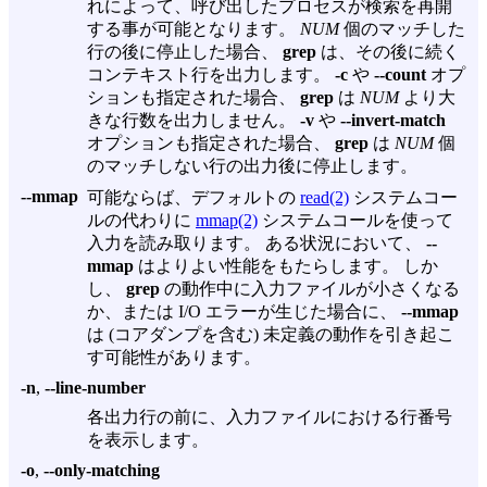
れによって、呼び出したプロセスが検索を再開
する事が可能となります。
NUM
個のマッチした
行の後に停止した場合、
grep
は、その後に続く
コンテキスト行を出力します。
-c
や
--count
オプ
ションも指定された場合、
grep
は
NUM
より大
きな行数を出力しません。
-v
や
--invert-match
オプションも指定された場合、
grep
は
NUM
個
のマッチしない行の出力後に停止します。
--mmap
可能ならば、デフォルトの
read(2)
システムコー
ルの代わりに
mmap(2)
システムコールを使って
入力を読み取ります。 ある状況において、
--
mmap
はよりよい性能をもたらします。 しか
し、
grep
の動作中に入力ファイルが小さくなる
か、または I/O エラーが生じた場合に、
--mmap
は (コアダンプを含む) 未定義の動作を引き起こ
す可能性があります。
-n
,
--line-number
各出力行の前に、入力ファイルにおける行番号
を表示します。
-o
,
--only-matching