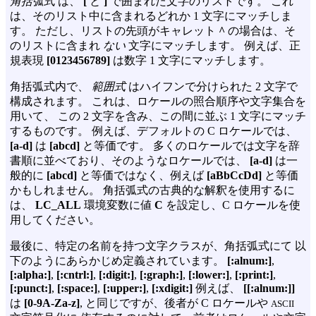
角括弧式
は、
[
と
]
で囲まれた文字のリストです。 これ
は、そのリスト中に含まれるどれか 1 文字にマッチしま
す。 ただし、リストの先頭がキャレット
^
の場合は、そ
のリストに含まれ
ない
文字にマッチします。 例えば、正
規表現
[0123456789]
は数字 1 文字にマッチします。
角括弧式内で、
範囲式
はハイフンで分けられた 2 文字で
構成されます。 これは、ロケールの照合順序や文字集合を
用いて、 この 2 文字を含み、この間に並ぶ 1 文字にマッチ
するものです。 例えば、デフォルトの C ロケールでは、
[a-d]
は
[abcd]
と等価です。 多くのロケールでは文字を辞
書順に並べており、そのようなロケールでは、
[a-d]
は一
般的に
[abcd]
と等価ではなく、例えば
[aBbCcDd]
と等価
かもしれません。 角括弧式の古典的な解釈を使用するに
は、
LC_ALL
環境変数に値
C
を設定し、C ロケールを使
用してください。
最後に、特定の名前を持つ文字クラスが、角括弧式にて 以
下のようにあらかじめ定義されています。
[:alnum:]
,
[:alpha:]
,
[:cntrl:]
,
[:digit:]
,
[:graph:]
,
[:lower:]
,
[:print:]
,
[:punct:]
,
[:space:]
,
[:upper:]
,
[:xdigit:]
例えば、
[[:alnum:]]
は
[0-9A-Za-z]
, と同じですが、後者が C ロケールや
ASCII