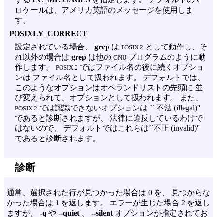
ロケールは、アメリカ英語のメッセージを使用しま
す。
POSIXLY_CORRECT
設定されている場合、
grep
は
として動作し、そ
POSIX.2
れ以外の場合は
grep
は他の
プログラムのように動
GNU
作します。
ではファイル名の後に続くオプショ
POSIX.2
ンは ファイル名として扱われます。 デフォルトでは、
このようなオプションはオペランドリストの先頭に 並
び変えられて、オプションとして扱われます。 また、
では認識できないオプションは `` 不法 (illegal)''
POSIX.2
であると診断されますが、 法律に違反しているわけで
はないので、 デフォルトではこれらは``不正 (invalid)''
であると診断されます。
診断
通常、選択された行が見つかった場合は 0 を、 見つからな
かった場合は 1 を返します。 エラーが生じた場合 2 を返し
ますが、
-q
や
--quiet
、
--silent
オプションが指定されてお