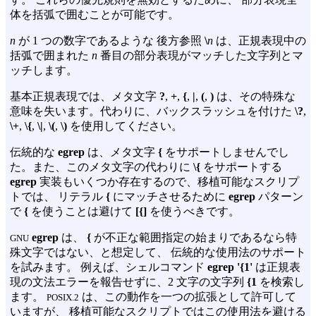
体を括弧で囲むことが可能です。
n
が 1 つの数字であるような 後方参照
\
n
は、正規表現中の
括弧で囲まれた
n
番目の部分表現がマッチした文字列とマ
ッチします。
基本正規表現では、メタ文字
?
,
+
,
{
,
|
,
(
,
)
は、その特殊な
意味を失います。代わりに、バックスラッシュを付けた
\?
,
\+
,
\{
,
\|
,
\(
,
\)
を使用してください。
伝統的な
egrep
は、メタ文字
{
をサポートしませんでし
た。また、このメタ文字の代わりに
\{
をサポートする
egrep
実装もいくつか存在するので、移植可能なスクリプ
トでは、 リテラル
{
にマッチさせるために
egrep
パターン
で
{
を使うことは避けて
[{]
を使うべきです。
egrep
は、
{
が不正な範囲指定の始まりであるなら特
GNU
殊文字ではない、と想定して、 伝統的な使用法のサポート
を試みます。 例えば、シェルコマンド
egrep '{1'
は正規表
現の文法エラーを報告せずに、2 文字の文字列
{1
を検索し
ます。
は、この動作を一つの拡張として許可して
POSIX.2
いますが、 移植可能なスクリプトではこの使用法を避ける