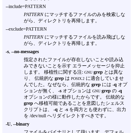
--include=PATTERN
PATTERN
にマッチするファイルのみを検索しな
がら、ディレクトリを再帰します。
--exclude=PATTERN
PATTERN
にマッチするファイルを読み飛ばしな
がら、ディレクトリを再帰します。
-s
,
--no-messages
指定されたファイルが存在しないことや読み込
みできないことを示す エラーメッセージを抑止
します。 移植性に関する注:
grep
とは異な
GNU
り、 伝統的な
grep
は
に適合していませ
POSIX.2
んでした。なぜなら、伝統的な
grep
には
-q
オプ
ションが無く、
-s
オプションは
grep
の
-q
GNU
オプションの様に動作したからです。 伝統的な
grep
へ移植可能であることを意図したシェルス
クリプトは、
-q
と
-s
を両方とも使わずに、出力
を /dev/null へリダイレクトすべきです。
-U
,
--binary
ファイルをバイナリとして扱います。デフォル