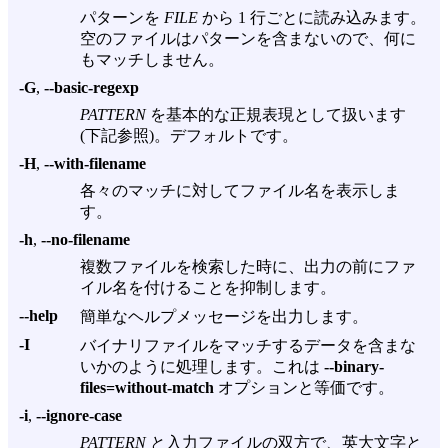
パターンを
FILE
から 1 行ごとに読み込みます。
空のファイルはパターンを含まないので、何に
もマッチしません。
-G
,
--basic-regexp
PATTERN
を基本的な正規表現として扱います
(下記参照)。デフォルトです。
-H
,
--with-filename
各々のマッチに対してファイル名を表示しま
す。
-h
,
--no-filename
複数ファイルを検索した時に、出力の前にファ
イル名を付けることを抑制します。
--help
簡単なヘルプメッセージを出力します。
-I
バイナリファイルをマッチするデータを含まな
いかのように処理します。これは
--binary-
files=without-match
オプションと等価です。
-i
,
--ignore-case
PATTERN
と入力ファイルの双方で、英大文字と