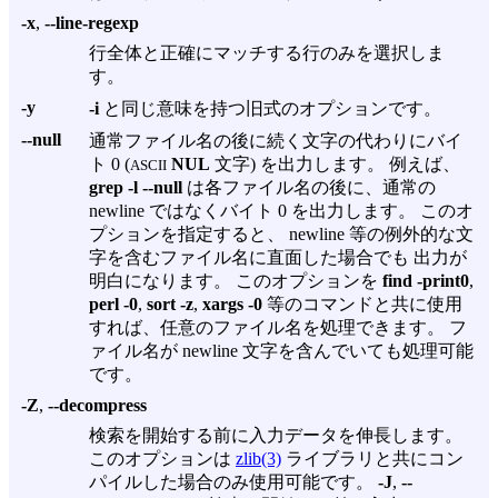
-x
,
--line-regexp
行全体と正確にマッチする行のみを選択しま
す。
-y
-i
と同じ意味を持つ旧式のオプションです。
--null
通常ファイル名の後に続く文字の代わりにバイ
ト 0 (
NUL
文字) を出力します。 例えば、
ASCII
grep -l --null
は各ファイル名の後に、通常の
newline ではなくバイト 0 を出力します。 このオ
プションを指定すると、 newline 等の例外的な文
字を含むファイル名に直面した場合でも 出力が
明白になります。 このオプションを
find -print0
,
perl -0
,
sort -z
,
xargs -0
等のコマンドと共に使用
すれば、任意のファイル名を処理できます。 フ
ァイル名が newline 文字を含んでいても処理可能
です。
-Z
,
--decompress
検索を開始する前に入力データを伸長します。
このオプションは
zlib(3)
ライブラリと共にコン
パイルした場合のみ使用可能です。
-J
,
--