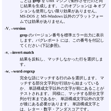
ことは
grep
を Unix マシンで動作させたのと同
じ結果を生成します。 このオプションは
-b
オプ
ションも使用しない限り効果がありません。
MS-DOS と MS-Windows 以外のプラットフォー
ムでは効果がありません。
-V
,
--version
grep
のバージョン番号を標準エラー出力に表示
します。バグレポート には、この番号を付記し
てください (下記参照)。
-v
,
--invert-match
結果を反転し、マッチしなかった行を選択しま
す。
-w
,
--word-regexp
完全な語にマッチする行のみを選択します。 マ
ッチする部分文字列が行頭から始まっている
か、 単語構成文字以外の文字が前にあることが
テストされます。 同様に、マッチする部分文字
列が行末まであるか、 単語構成文字以外の文字
が後にある必要があります。 単語構成文字と
は、レター・数字・アンダスコアです。