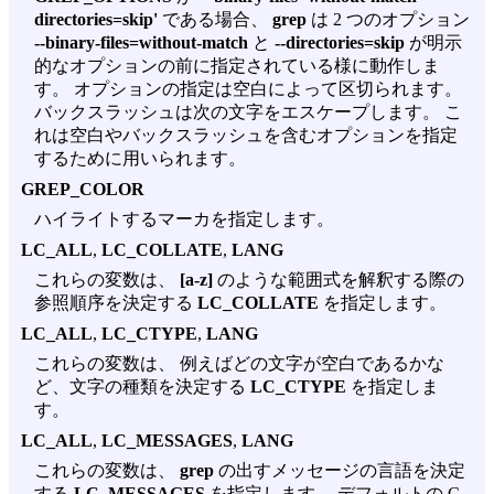
directories=skip'
である場合、
grep
は 2 つのオプション
--binary-files=without-match
と
--directories=skip
が明示
的なオプションの前に指定されている様に動作しま
す。 オプションの指定は空白によって区切られます。
バックスラッシュは次の文字をエスケープします。 こ
れは空白やバックスラッシュを含むオプションを指定
するために用いられます。
GREP_COLOR
ハイライトするマーカを指定します。
LC_ALL
,
LC_COLLATE
,
LANG
これらの変数は、
[a-z]
のような範囲式を解釈する際の
参照順序を決定する
LC_COLLATE
を指定します。
LC_ALL
,
LC_CTYPE
,
LANG
これらの変数は、 例えばどの文字が空白であるかな
ど、文字の種類を決定する
LC_CTYPE
を指定しま
す。
LC_ALL
,
LC_MESSAGES
,
LANG
これらの変数は、
grep
の出すメッセージの言語を決定
する
LC_MESSAGES
を指定します。 デフォルトの C