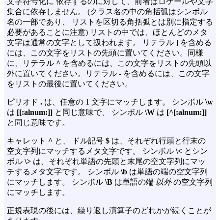
文字符号化に 依存するのに対して、前者はロケールや文字
集合に依存しません。 (クラス名の中の角括弧はシンボル
名の一部であり、 リストを区切る角括弧とは別に指定する
必要があることに注意) リストの中では、ほとんどのメタ
文字は通常の文字として扱われます。 リテラル
]
を含める
には、この文字をリストの先頭に置いてください。同様
に、リテラル
^
を含めるには、この文字をリストの先頭以
外に置いてください。リテラル
-
を含めるには、この文字
をリストの最後に置いてください。
ピリオド
.
は、任意の 1 文字にマッチします。 シンボル
\w
は
[[:alnum:]]
と同じ意味で、 シンボル
\W
は
[^[:alnum:]]
と同じ意味です。
キャレット
^
と、 ドル記号
$
は、それぞれ行頭と行末の
空文字列にマッチするメタ文字です。 シンボル
\<
とシン
ボル
\>
は、それぞれ単語の先頭と末尾の空文字列にマッ
チするメタ文字です。 シンボル
\b
は単語の端の空文字列
にマッチします。 シンボル
\B
は単語の端
以外
の空文字列
にマッチします。
正規表現の後には、繰り返し演算子のどれかが続くことが