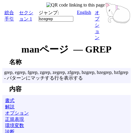
English
総合
セクシ
ジャンプ:
オ
手引
ョン 1
プ
シ
ョ
ン
manページ — GREP
名称
grep, egrep, fgrep, zgrep, zegrep, zfgrep, bzgrep, bzegrep, bzfgrep
- パターンにマッチする行を表示する
内容
書式
解説
オプション
正規表現
環境変数
診断