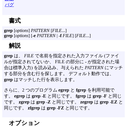
バグ
書式
grep
[
options
]
PATTERN
[
FILE
...]
grep
[
options
] [
-e
PATTERN
|
-f
FILE
] [
FILE
...]
解説
grep
は、
FILE
で名前を指定された入力ファイル (ファイ
ルが指定されてないか、 FILE の部分に
-
が指定された場
合は標準入力) を読み込み、与えられた
PATTERN
にマッチ
する部分を含む行を探します。 デフォルト動作では、
grep
はマッチした行を表示します。
さらに、2 つのプログラム
egrep
と
fgrep
を利用可能で
す。
egrep
は
grep -E
と同じです。
fgrep
は
grep -F
と同じ
です。
zgrep
は
grep -Z
と同じです。
zegrep
は
grep -EZ
と
同じです。
zfgrep
は
grep -FZ
と同じです。
オプション