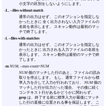
小文字の区別をしないようにします。
-L
,
--files-without-match
通常の出力はせず、 このオプションを指定しな
かったときに 全く出力されない入力ファイルの
名前を表示します。 スキャン動作は最初のマッ
チで終了します。
-l
,
--files-with-matches
通常の出力はせず、 このオプションを指定しな
かったときに 出力される入力ファイルの名前を
表示します。 スキャン動作は最初のマッチで終
了します。
-m
NUM
, --max-count=
NUM
NUM
個のマッチした行のあと、ファイルの読み
取りを停止します。 もし、通常ファイルから標
準入力を介して入力が行われており、
NUM
個の
マッチした行が出力だった場合、 その後に続く
コンテキスト行があるかどうかに関わらず、
grep
は、終了する前に標準入力が最後にマッチ
した行の直後に位置される事を保証します。 こ