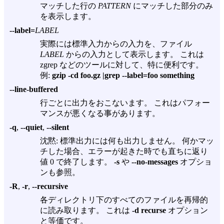
マッチした行の
PATTERN
にマッチした部分のみ
を表示します。
--label=
LABEL
実際には標準入力からの入力を、ファイル
LABEL
からの入力として表示します。 これは
zgrep などのツールに対して、特に便利です。
例:
gzip -cd foo.gz |grep --label=foo something
--line-buffered
行ごとに出力をおこないます。 これはパフォー
マンスが悪くなる事があります。
-q
,
--quiet
,
--silent
沈黙: 標準出力には何も出力しません。 何かマッ
チした場合、エラーが起きた時でも直ちに返り
値 0 で終了します。
-s
や
--no-messages
オプショ
ンも参照。
-R
,
-r
,
--recursive
各ディレクトリ下のすべてのファイルを再帰的
に読み取ります。 これは
-d recurse
オプション
と等価です。