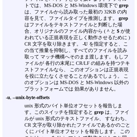
トでは、MS-DOS と MS-Windows 環境下で
grep
は、ファイルから読み取った最初の 32KB の内
容を見て、ファイルタイプを推測します。
grep
はファイルをテキストファイルと判断した場
合、オリジナルのファイル内容から (
^
と
$
が使
われている正規表現を正しく動作させるために )
CR 文字を取り除きます。
-U
を指定すると、こ
の当て推量を抑制し、すべてのファイルを読み
取って マッチ機構へそのまま渡します。もしフ
ァイルが 各行の末尾に CR/LF の組みを持つテキ
ストファイルなら、 このオプションは正規表現
を役に立たなくさせることがあるでしょう。 こ
のオプションは MS-DOS と MS-Windows 以外の
プラットフォームでは 効果がありません。
-u
,
--unix-byte-offsets
unix 形式のバイト単位オフセットを報告しま
す。このスイッチを指定すると
grep
は、ファイ
ルが unix 形式のテキストファイル、 すなわち、
CR 文字が取り除かれたファイルであるかのごと
くに バイト単位オフセットを報告します。 この