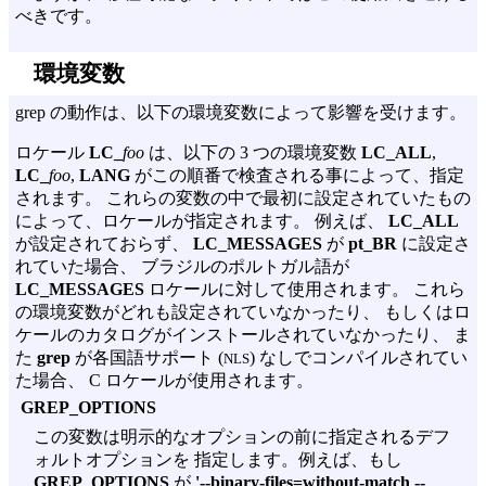
べきです。
環境変数
grep の動作は、以下の環境変数によって影響を受けます。
ロケール
LC_
foo
は、以下の 3 つの環境変数
LC_ALL
,
LC_
foo
,
LANG
がこの順番で検査される事によって、指定
されます。 これらの変数の中で最初に設定されていたもの
によって、ロケールが指定されます。 例えば、
LC_ALL
が設定されておらず、
LC_MESSAGES
が
pt_BR
に設定さ
れていた場合、 ブラジルのポルトガル語が
LC_MESSAGES
ロケールに対して使用されます。 これら
の環境変数がどれも設定されていなかったり、 もしくはロ
ケールのカタログがインストールされていなかったり、 ま
た
grep
が各国語サポート (
) なしでコンパイルされてい
NLS
た場合、 C ロケールが使用されます。
GREP_OPTIONS
この変数は明示的なオプションの前に指定されるデフ
ォルトオプションを 指定します。例えば、もし
GREP_OPTIONS
が
'--binary-files=without-match --