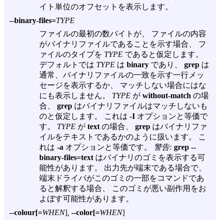
イト単位のオフセットを表示します。
--binary-files=
TYPE
ファイルの最初の数バイトが、 ファイルの内容
がバイナリファイルであることを示す場合、 フ
ァイルのタイプを
TYPE
であると仮定します。
デフォルトでは
TYPE
は
binary
であり、
grep
は
通常、バイナリファイルの一致を示す一行メッ
セージを表示するか、 マッチしない場合にはな
にも表示しません。
TYPE
が
without-match
の場
合、
grep
はバイナリファイルはマッチしないも
のと仮定します。 これは
-I
オプションと等価で
す。
TYPE
が
text
の場合、
grep
はバイナリファ
イルをテキストであるかのように扱います。 こ
れは
-a
オプションと等価です。
警告:
grep --
binary-files=text
はバイナリのゴミを表示する可
能性があります。 出力先が端末である場合で、
端末ドライバがこのゴミの一部をコマンドであ
ると解釈する場合、 このゴミが悪い副作用をお
よぼす可能性があります。
--colour[=
WHEN
]
,
--color[=
WHEN
]