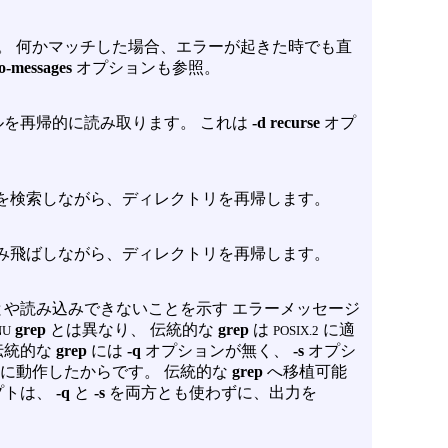
ん。 何かマッチした場合、エラーが起きた時でも直
no-messages
オプションも参照。
を再帰的に読み取ります。 これは
-d recurse
オプ
を検索しながら、ディレクトリを再帰します。
み飛ばしながら、ディレクトリを再帰します。
や読み込みできないことを示す エラーメッセージ
grep
とは異なり、 伝統的な
grep
は
に適
NU
POSIX.2
伝統的な
grep
には
-q
オプションが無く、
-s
オプシ
に動作したからです。 伝統的な
grep
へ移植可能
プトは、
-q
と
-s
を両方とも使わずに、出力を