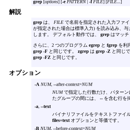
grep
[
options
] [
-e
PATTERN
|
-f
FILE
] [
FILE
...]
解説
grep
は、
FILE
で名前を指定された入力ファイル
が指定された場合は標準入力) を読み込み、
します。 デフォルト動作では、
grep
はマッチ
さらに、2 つのプログラム
egrep
と
fgrep
を利
grep -F
と同じです。
zgrep
は
grep -Z
と同じ
grep -FZ
と同じです。
オプション
-A
NUM
, --after-context=
NUM
NUM
で指定した行数だけ、パターン
たグループの間には、
--
を含む行を
-a
,
--text
バイナリファイルをテキストファイ
files=text
オプションと等価です。
-B
NUM
, --before-context=
NUM