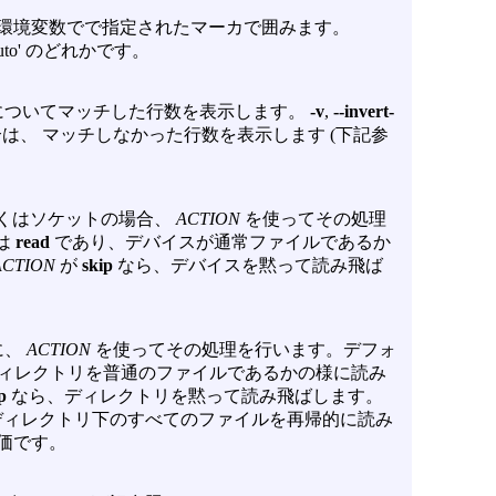
環境変数でで指定されたマーカで囲みます。
、`auto' のどれかです。
についてマッチした行数を表示します。
-v
,
--invert-
は、 マッチしなかった行数を表示します (下記参
しくはソケットの場合、
ACTION
を使ってその処理
は
read
であり、デバイスが通常ファイルであるか
ACTION
が
skip
なら、デバイスを黙って読み飛ば
に、
ACTION
を使ってその処理を行います。デフォ
ィレクトリを普通のファイルであるかの様に読み
p
なら、ディレクトリを黙って読み飛ばします。
ィレクトリ下のすべてのファイルを再帰的に読み
価です。