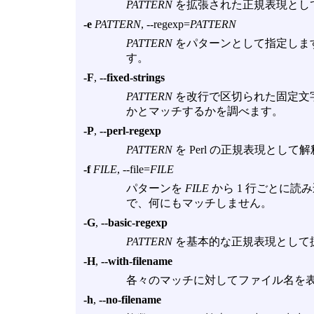
PATTERN
を拡張された正規表現として
-e
PATTERN
, --regexp=
PATTERN
PATTERN
をパターンとして指定しま
す。
-F
,
--fixed-strings
PATTERN
を改行で区切られた固定文
かとマッチするかを調べます。
-P
,
--perl-regexp
PATTERN
を Perl の正規表現として
-f
FILE
, --file=
FILE
パターンを
FILE
から 1 行ごとに読
で、何にもマッチしません。
-G
,
--basic-regexp
PATTERN
を基本的な正規表現として扱
-H
,
--with-filename
各々のマッチに対してファイル名を
-h
,
--no-filename