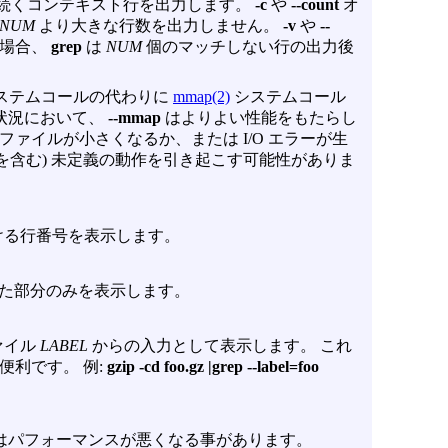
続くコンテキスト行を出力します。
-c
や
--count
オ
NUM
より大きな行数を出力しません。
-v
や
--
た場合、
grep
は
NUM
個のマッチしない行の出力後
ステムコールの代わりに
mmap(2)
システムコール
状況において、
--mmap
はよりよい性能をもたらし
ァイルが小さくなるか、または I/O エラーが生
プを含む) 未定義の動作を引き起こす可能性がありま
ける行番号を表示します。
た部分のみを表示します。
ァイル
LABEL
からの入力として表示します。 これ
に便利です。 例:
gzip -cd foo.gz |grep --label=foo
はパフォーマンスが悪くなる事があります。