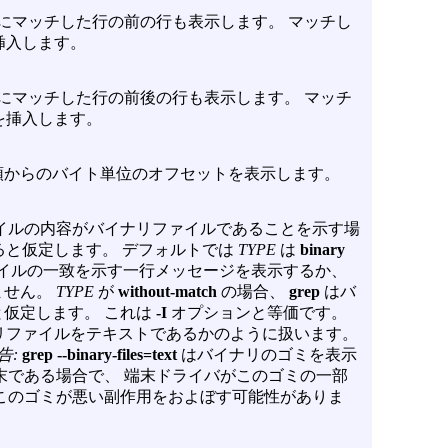
にマッチした行の前の行も表示します。 マッチし
挿入します。
にマッチした行の前後の行も表示します。 マッチ
を挿入します。
頭からのバイト単位のオフセットを表示します。
イルの内容がバイナリファイルであることを示す場
ると仮定します。 デフォルトでは
TYPE
は
binary
イルの一致を示す一行メッセージを表示するか、
ません。
TYPE
が
without-match
の場合、
grep
はバ
仮定します。 これは
-I
オプションと等価です。
リファイルをテキストであるかのように扱います。
告:
grep --binary-files=text
はバイナリのゴミを表示
末である場合で、 端末ドライバがこのゴミの一部
このゴミが悪い副作用をおよぼす可能性がありま