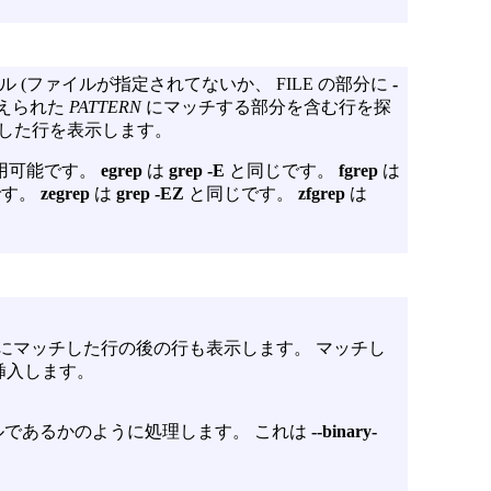
 (ファイルが指定されてないか、 FILE の部分に
-
与えられた
PATTERN
にマッチする部分を含む行を探
した行を表示します。
用可能です。
egrep
は
grep -E
と同じです。
fgrep
は
です。
zegrep
は
grep -EZ
と同じです。
zfgrep
は
にマッチした行の後の行も表示します。 マッチし
挿入します。
ルであるかのように処理します。 これは
--binary-