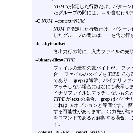
NUM
で指定した行数だけ、パターン
たグループの間には、
--
を含む行を
-C
NUM
, --context=
NUM
NUM
で指定した行数だけ、パターン
したグループの間には、
--
を含む行
-b
,
--byte-offset
各出力行の前に、入力ファイルの先
--binary-files=
TYPE
ファイルの最初の数バイトが、 ファ
合、 ファイルのタイプを
TYPE
であ
であり、
grep
は通常、バイナリファ
マッチしない場合にはなにも表示し
イナリファイルはマッチしないものと
TYPE
が
text
の場合、
grep
はバイナ
これは
-a
オプションと等価です。
警
する可能性があります。 出力先が端
をコマンドであると解釈する場合、 
す。
--colour[=
WHEN
]
,
--color[=
WHEN
]