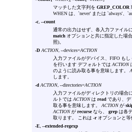
マッチした文字列を
GREP_COLOR
WHEN は、`never' または `always'
-c
,
--count
通常の出力はせず、各入力ファイル
match
オプションと共に指定した場合
照)。
-D
ACTION
, --devices=
ACTION
入力ファイルがデバイス、FIFO も
を行います デフォルトでは
ACTION
のように読み取る事を意味します。
します。
-d
ACTION
, --directories=
ACTION
入力ファイルがディレクトリの場合
ルトでは
ACTION
は
read
であり、デ
取る事を意味します。
ACTION
が
ski
ACTION
が
recurse
なら、
grep
は各デ
取ります。 これは
-r
オプションと等
-E
,
--extended-regexp