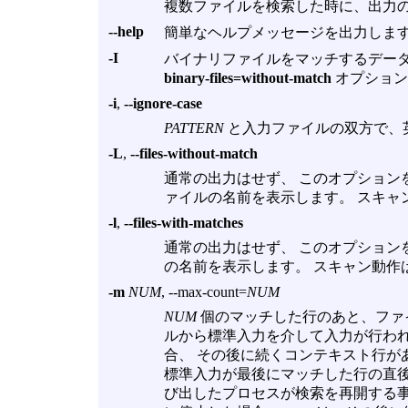
複数ファイルを検索した時に、出力
--help
簡単なヘルプメッセージを出力しま
-I
バイナリファイルをマッチするデー
binary-files=without-match
オプション
-i
,
--ignore-case
PATTERN
と入力ファイルの双方で、
-L
,
--files-without-match
通常の出力はせず、 このオプション
ァイルの名前を表示します。 スキャ
-l
,
--files-with-matches
通常の出力はせず、 このオプション
の名前を表示します。 スキャン動作
-m
NUM
, --max-count=
NUM
NUM
個のマッチした行のあと、ファ
ルから標準入力を介して入力が行わ
合、 その後に続くコンテキスト行が
標準入力が最後にマッチした行の直後
び出したプロセスが検索を再開する