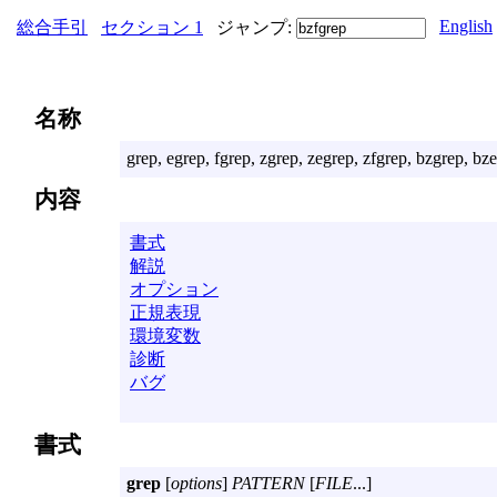
English
総合手引
セクション 1
ジャンプ:
名称
grep, egrep, fgrep, zgrep, zegrep, zfgrep
内容
書式
解説
オプション
正規表現
環境変数
診断
バグ
書式
grep
[
options
]
PATTERN
[
FILE
...]