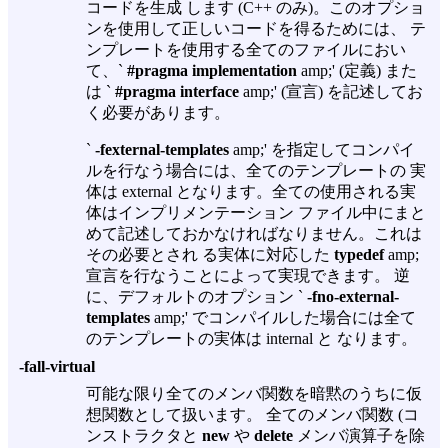
コードを生成 します (C++ のみ)。このオプショ
ンを使用して正しいコードを得るためには、 テ
ンプレートを使用する全てのファイルにおい
て、`
#pragma implementation
amp;' (定義) また
は `
#pragma interface
amp;' (宣言) を記述してお
く必要があります。
`
-fexternal-templates
amp;' を指定してコンパイ
ルを行なう場合には、全てのテンプレートの 実
体は external となります。全ての使用される実
体はインプリメンテーション ファイル中にまと
めて記述しておかなければなりません。これは
その必要とされ る実体に対応した
typedef
amp;
宣言を行なうことによって実現できます。 逆
に、デフォルトのオプション `
-fno-external-
templates
amp;' でコンパイルした場合には全て
のテンプレートの実体は internal と なります。
-fall-virtual
可能な限り全てのメンバ関数を暗黙のうちに仮
想関数として扱います。 全てのメンバ関数 (コ
ンストラクタと
new
や
delete
メンバ演算子を除