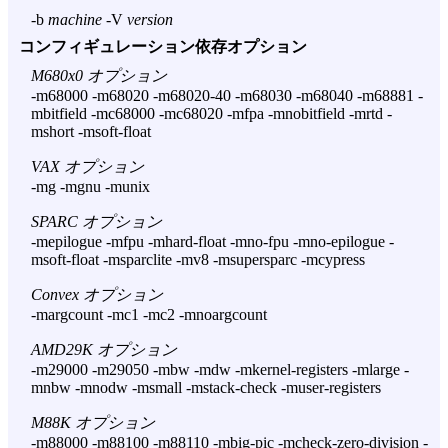
-b
machine
-V
version
コンフィギュレーション依存オプション
M680x0 オプション
-m68000 -m68020 -m68020-40 -m68030 -m68040 -m68881 -
mbitfield -mc68000 -mc68020 -mfpa -mnobitfield -mrtd -
mshort -msoft-float
VAX オプション
-mg -mgnu -munix
SPARC オプション
-mepilogue -mfpu -mhard-float -mno-fpu -mno-epilogue -
msoft-float -msparclite -mv8 -msupersparc -mcypress
Convex オプション
-margcount -mc1 -mc2 -mnoargcount
AMD29K オプション
-m29000 -m29050 -mbw -mdw -mkernel-registers -mlarge -
mnbw -mnodw -msmall -mstack-check -muser-registers
M88K オプション
-m88000 -m88100 -m88110 -mbig-pic -mcheck-zero-division -