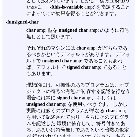
として扱われています。しかし、後方互換性の
ために、 `
-fthis-is-variable
amp;' を指定すること
によってこの効果を得ることができます。
-funsigned-char
char
amp; 型を
unsigned char
amp; のように符号
無しとして扱います。
それぞれのマシンには
char
amp; がどちらであ
るべきかというデフォルトがあります。 デフォ
ルトで
unsigned char
amp; であることもあれ
ば、デフォルトで
signed char
amp; であること
もあります。
理想的には、可搬性のあるプログラムは、オブ
ジェクトの符号の有無に依 存する記述を行なう
場合には常に
signed char
amp;、もしくは
unsigned char
amp; を使用すべきです。 しかし
実際には多くのプログラムが単なる
char
amp;
を用いて記述されており、さらにそのプログラ
ムを記述した 環境に依存して、符号付きであ
る、あるいは符号無しであるという暗黙の仮定
が 行なわれています。このオプション、あるい