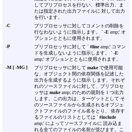
してプリプロセスを行ない、標準出力、ま
たは指定された出力ファイルに 対して出力
を行います。
-C
プリプロセッサに対してコメントの削除を
行なわないように指示します。 `
-E
amp;' オ
プションとともに使用されます。
-P
プリプロセッサに対して `
#line
amp;' コマン
ドを生成しないように指示します。 `
-E
amp;' オプションとともに使用されます。
-M [ -MG ]
プリプロセッサに対して
make
で使用可能
な、オブジェクト間の依存関係を記述した
出力を生成するように指示 します。それぞ
れのソースファイルに対して、プリプロセ
ッサは
make
amp; のための規則を 1 つ出力
します。この出力は、ターゲットとして そ
のソースファイルから生成されるオブジェ
クトファイルのファイル名をとり、 依存す
るファイルのリストとしては `
#include
amp;' によってソースファイルに 読み込ま
れる全てのファイルの名前が並びます。こ