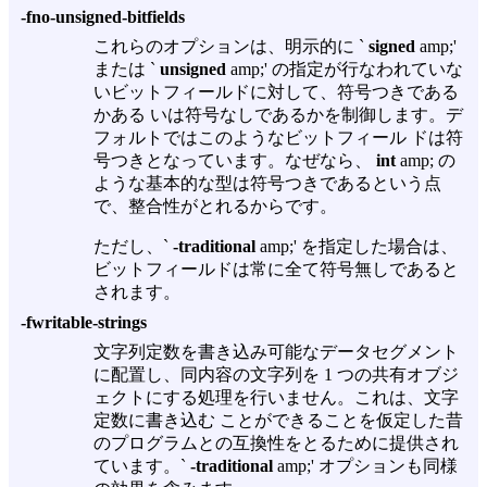
-fno-unsigned-bitfields
これらのオプションは、明示的に `
signed
amp;'
または `
unsigned
amp;' の指定が行なわれていな
いビットフィールドに対して、符号つきである
かある いは符号なしであるかを制御します。デ
フォルトではこのようなビットフィール ドは符
号つきとなっています。なぜなら、
int
amp; の
ような基本的な型は符号つきであるという点
で、整合性がとれるからです。
ただし、`
-traditional
amp;' を指定した場合は、
ビットフィールドは常に全て符号無しであると
されます。
-fwritable-strings
文字列定数を書き込み可能なデータセグメント
に配置し、同内容の文字列を 1 つの共有オブジ
ェクトにする処理を行いません。これは、文字
定数に書き込む ことができることを仮定した昔
のプログラムとの互換性をとるために提供され
ています。`
-traditional
amp;' オプションも同様