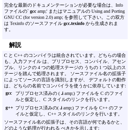
完全な最新のドキュメンテーションが必要な場合は、Info
ファイルの`
gcc
amp;' またはマニュアルの
Using and Porting
GNU CC (for version 2.0) amp; を参照して下さい。この双方
は Texinfo のソースファイル
gcc.texinfo
から生成されま
す。
解説
C と C++ のコンパイラは統合されています。どちらの場合
も、入力ファイル は、プリプロセス、コンパイル、アセン
ブル、リンクの 4 つの処理ステージの うちの 1 つ以上のス
テージを踏んで処理されます。 ソースファイル名の拡張子
によってソースの言語を識別しますが、 デフォルトの動作
は、どちらの名前でコンパイラを使うかに依存しています:
gcc
プリプロセス済みの (
.i
amp;) ファイルを C のファイ
ルと仮定し、C スタイルのリンクを行います。
g++
プリプロセス済みの(
.i
amp;) ファイルを C++ のファ
イルと仮定し、C++ スタイルのリンクを行います。
ソースファイル名の拡張子は、その言語が何であるかと、
どのような処理が行われる べきかを示します: