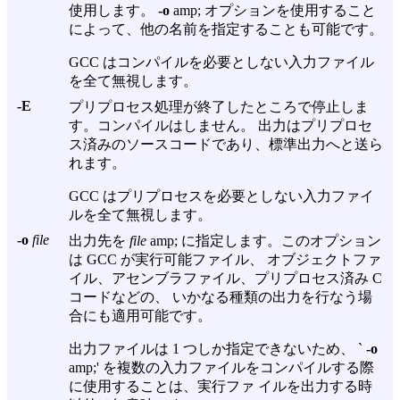
使用します。
-o
amp; オプションを使用すること
によって、他の名前を指定することも可能です。
GCC はコンパイルを必要としない入力ファイル
を全て無視します。
-E
プリプロセス処理が終了したところで停止しま
す。コンパイルはしません。 出力はプリプロセ
ス済みのソースコードであり、標準出力へと送ら
れます。
GCC はプリプロセスを必要としない入力ファイ
ルを全て無視します。
-o
file
出力先を
file
amp; に指定します。このオプション
は GCC が実行可能ファイル、 オブジェクトファ
イル、アセンブラファイル、プリプロセス済み C
コードなどの、 いかなる種類の出力を行なう場
合にも適用可能です。
出力ファイルは 1 つしか指定できないため、 `
-o
amp;' を複数の入力ファイルをコンパイルする際
に使用することは、実行ファ イルを出力する時