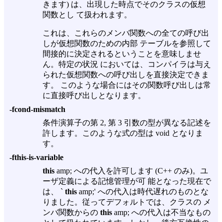
きます) は、出現した時点でそのクラスの仮想
関数とし て扱われます。
これは、これらのメンバ関数への全ての呼び出
しが仮想関数のための内部 テーブルを参照して
間接的に決定されるということを意味しませ
ん。特定の状況 においては、コンパイラは与え
られた仮想関数への呼び出しを直接決定できま
す。 このような場合にはその関数呼び出しは常
に直接呼び出しとなります。
-fcond-mismatch
条件演算子の第 2, 第 3 引数の型が異なる記述を
許します。このような式の型は void となりま
す。
-fthis-is-variable
this
amp; への代入を許可します (C++ のみ)。ユ
ーザ定義による記憶管理が可 能となった現在で
は、 `
this
amp;' への代入は時代遅れのものとな
りました。従ってデフォルトでは、クラスの メ
ンバ関数からの
this
amp; への代入は不当なもの