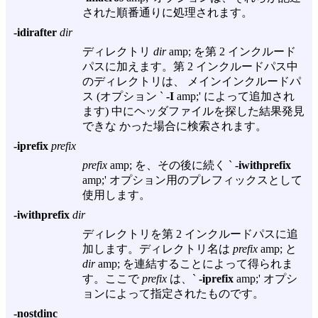
された順番通りに処理されます。
-idirafter
dir
ディレクトリ
dir
amp; を第 2 インクルード
パスに加えます。第 2 インクルードパス中
のディレクトリは、 メインインクルードパ
ス (オプション `
-I
amp;' によって追加され
ます) 中にヘッダファイルを探した結果発見
できな かった場合に検索されます。
-iprefix
prefix
prefix
amp; を、その後に続く `
-iwithprefix
amp;' オプション用のプレフィックスとして
使用します。
-iwithprefix
dir
ディレクトリを第 2 インクルードパスに追
加します。ディレクトリ名は
prefix
amp; と
dir
amp; を連結することによって得られま
す。ここで
prefix
は、`
-iprefix
amp;' オプシ
ョンによって指定されたものです。
-nostdinc