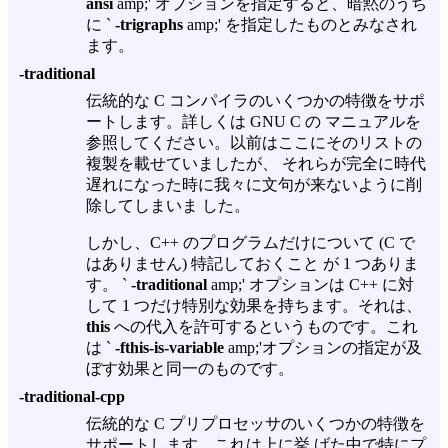
ansi
amp;' オプションを指定すると、暗黙のうち
に `
-trigraphs
amp;' を指定したものとみなされ
ます。
-traditional
伝統的な C コンパイラのいくつかの特徴をサポ
ートします。詳しくは GNU C の マニュアルを
参照してください。以前はここにそのリストの
複製を載せていましたが、 それらが完全に時代
遅れになった時に我々に文句が来ないように削
除してしまいま した。
しかし、C++ のプログラムだけについて (C で
はありません) 特記しておくこと が 1 つありま
す。 `
-traditional
amp;' オプションは C++ に対
して 1 つだけ特別な効果を持ちます。それは、
this
への代入を許可するというものです。これ
は `
-fthis-is-variable
amp;'オプションの指定が及
ぼす効果と同一のものです。
-traditional-cpp
伝統的な C プリプロセッサのいくつかの特徴を
サポートします。これは上に挙 げた中で特にプ