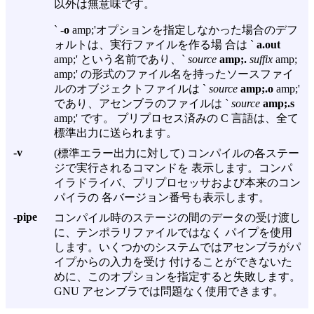
以外は無意味です。
`
-o
amp;'オプションを指定しなかった場合のデフ
ォルトは、実行ファイルを作る場 合は `
a.out
amp;' という名前であり、`
source
amp;.
suffix
amp;
amp;' の形式のファイル名を持ったソースファイ
ルのオブジェクトファイルは `
source
amp;.o
amp;'
であり、アセンブラのファイルは `
source
amp;.s
amp;' です。 プリプロセス済みの C 言語は、全て
標準出力に送られます。
-v
(標準エラー出力に対して) コンパイルの各ステー
ジで実行されるコマンドを 表示します。コンパ
イラドライバ、プリプロセッサおよび本来のコン
パイラの 各バージョン番号も表示します。
-pipe
コンパイル時のステージの間のデータの受け渡し
に、テンポラリファイルではなく パイプを使用
します。いくつかのシステムではアセンブラがパ
イプからの入力を受け 付けることができないた
めに、このオプションを指定すると失敗します。
GNU アセンブラでは問題なく使用できます。