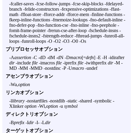
-fcaller-saves -fcse-follow-jumps -fcse-skip-blocks -fdelayed-
branch -felide-constructors -fexpensive-optimizations -ffast-
math -ffloat-store -fforce-addr -fforce-mem -finline-functions -
fkeep-inline-functions -fmemoize-lookups -fno-default-inline -
fno-defer-pop -fno-function-cse -fno-inline -fno-peephole -
fomit-frame-pointer -frerun-cse-after-loop -fschedule-insns -
fschedule-insns2 -fstrength-reduce -fthread-jumps -funroll-all-
loops -funroll-loops -O -O2 -O3 -O0 -Os
プリプロセッサオプション
-A
assertion
-C -dD -dM -dN -D
macro
[=
defn
] -E -H -idirafter
dir
-include
file
-imacros
file
-iprefix
file
-iwithprefix
dir
-M -
MD -MM -MMD -nostdinc -P -U
macro
-undef
アセンブラオプション
-Wa,
option
リンカオプション
-l
library
-nostartfiles -nostdlib -static -shared -symbolic -
Xlinker
option
-Wl,
option
-u
symbol
ディレクトリオプション
-B
prefix
-I
dir
-I- -L
dir
ターゲットオプション