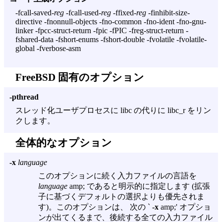
-fcall-saved-
reg
-fcall-used-
reg
-ffixed-
reg
-finhibit-size-
directive -fnonnull-objects -fno-common -fno-ident -fno-gnu-
linker -fpcc-struct-return -fpic -fPIC -freg-struct-return -
fshared-data -fshort-enums -fshort-double -fvolatile -fvolatile-
global -fverbose-asm
FreeBSD 固有のオプション
-pthread
スレッド化ユーザプロセスに libc の代りに libc_r をリン
クします。
全体的なオプション
-x
language
このオプションに続く入力ファイルの言語を
language
amp; であると明示的に指定します (拡張
子に基づくデフォルトの選択よりも優先されま
す)。このオプションは、 次の `
-x
amp;' オプショ
ンが出てくるまで、後続する全ての入力ファイル