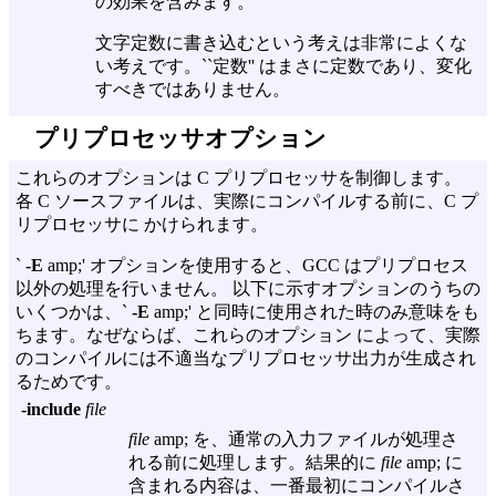
の効果を含みます。
文字定数に書き込むという考えは非常によくな
い考えです。``定数'' はまさに定数であり、変化
すべきではありません。
プリプロセッサオプション
これらのオプションは C プリプロセッサを制御します。
各 C ソースファイルは、実際にコンパイルする前に、C プ
リプロセッサに かけられます。
`
-E
amp;' オプションを使用すると、GCC はプリプロセス
以外の処理を行いません。 以下に示すオプションのうちの
いくつかは、`
-E
amp;' と同時に使用された時のみ意味をも
ちます。なぜならば、これらのオプション によって、実際
のコンパイルには不適当なプリプロセッサ出力が生成され
るためです。
-include
file
file
amp; を、通常の入力ファイルが処理さ
れる前に処理します。結果的に
file
amp; に
含まれる内容は、一番最初にコンパイルさ