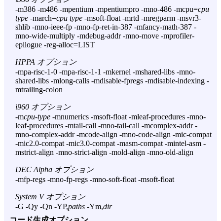
-m386 -m486 -mpentium -mpentiumpro -mno-486 -mcpu=
cpu
type
-march=
cpu type
-msoft-float -mrtd -mregparm -msvr3-
shlib -mno-ieee-fp -mno-fp-ret-in-387 -mfancy-math-387 -
mno-wide-multiply -mdebug-addr -mno-move -mprofiler-
epilogue -reg-alloc=LIST
HPPA オプション
-mpa-risc-1-0 -mpa-risc-1-1 -mkernel -mshared-libs -mno-
shared-libs -mlong-calls -mdisable-fpregs -mdisable-indexing -
mtrailing-colon
i960 オプション
-m
cpu-type
-mnumerics -msoft-float -mleaf-procedures -mno-
leaf-procedures -mtail-call -mno-tail-call -mcomplex-addr -
mno-complex-addr -mcode-align -mno-code-align -mic-compat
-mic2.0-compat -mic3.0-compat -masm-compat -mintel-asm -
mstrict-align -mno-strict-align -mold-align -mno-old-align
DEC Alpha オプション
-mfp-regs -mno-fp-regs -mno-soft-float -msoft-float
System V オプション
-G -Qy -Qn -YP,
paths
-Ym,
dir
コード生成オプション