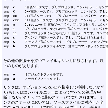
amp;
.c
     C言語ソースです。プリプロセッサ、コンパイラ、アセンブ
amp;
.C
     C++言語ソースです。プリプロセッサ、コンパイラ、アセ
amp;
.cc
    C++言語ソースです。プリプロセッサ、コンパイラ、アセ
amp;
.cxx
   C++言語ソースです。プリプロセッサ、コンパイラ、アセ
amp;
.m
     Objective-C 言語ソースです。プリプロセッサ、コ
amp;
.i
     プリプロセッサにかけられたC言語ソースです。コンパイ
amp;
.ii
    プリプロセッサにかけられたC++言語ソースです。コンパ
amp;
.s
     アセンブリ言語ソースです。アセンブラにかけられます。

amp;
.S
     アセンブリ言語ソースです。プリプロセッサ、アセンブラに
amp;
.h
その他の拡張子を持つファイルはリンカに渡されます。以
下のものがあります。
amp;
.o
     オブジェクトファイルです。

amp;
.a
リンクは、オプション
-c
,
-S
,
-E
を指定して抑制しないかぎ
り(もしくはコンパイルエラーによってすべての処理が中
断 しないかぎり)、常に最終ステージで実行されます。 リ
ンクのステージにおいては、ソースファイルに対応した全
ての
.o
ファイルと、
-l
で指定したライブラリと、認識さ