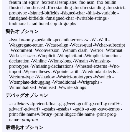
fenum-int-equiv -fexternal-templates -fno-asm -fno-builtin -
fhosted -fno-hosted -ffreestanding -fno-freestanding -fno-strict-
prototype -fsigned-bitfields -fsigned-char -fthis-is-variable -
funsigned-bitfields -funsigned-char -fwritable-strings -
traditional -traditional-cpp -trigraphs
警告オプション
-fsyntax-only -pedantic -pedantic-errors -w -W -Wall -
Waggregate-return -Wcast-align -Wcast-qual -Wchar-subscript
-Wcomment -Wconversion -Wenum-clash -Werror -Wformat -
Wid-clash-
len
-Wimplicit -Wimplicit-int -Wimplicit-function-
declaration -Winline -Wlong-long -Wmain -Wmissing-
prototypes -Wmissing-declarations -Wnested-externs -Wno-
import -Wparentheses -Wpointer-arith -Wredundant-decls -
Wreturn-type -Wshadow -Wstrict-prototypes -Wswitch -
Wtemplate-debugging -Wtraditional -Wtrigraphs -
Wuninitialized -Wunused -Wwrite-strings
デバッグオプション
-a -d
letters
-fpretend-float -g -g
level
-gcoff -gxcoff -gxcoff+ -
gdwarf -gdwarf+ -gstabs -gstabs+ -ggdb -p -pg -save-temps -
print-file-name=
library
-print-libgcc-file-name -print-prog-
name=
program
最適化オプション