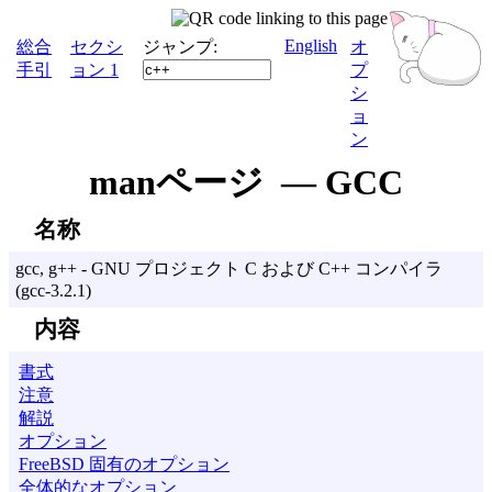
English
総合
セクシ
ジャンプ:
オ
手引
ョン 1
プ
シ
ョ
ン
manページ — GCC
名称
gcc, g++ - GNU プロジェクト C および C++ コンパイラ
(gcc-3.2.1)
内容
書式
注意
解説
オプション
FreeBSD 固有のオプション
全体的なオプション