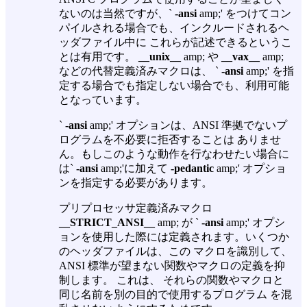
ないのは当然ですが、`
-ansi
amp;' をつけてコン
パイルされる場合でも、インクルードされるヘ
ッダファイル中に これらが記述できるというこ
とは有用です。
__unix__
amp; や
__vax__
amp;
などの代替定義済みマクロは、 `
-ansi
amp;' を指
定する場合でも指定しない場合でも、利用可能
となっています。
`
-ansi
amp;' オプションは、ANSI 準拠でないプ
ログラムを不必要に拒否することは ありませ
ん。もしこのような動作を行なわせたい場合に
は`
-ansi
amp;'に加えて
-pedantic
amp;' オプショ
ンを指定する必要があります。
プリプロセッサ定義済みマクロ
__STRICT_ANSI__
amp; が `
-ansi
amp;' オプシ
ョンを使用した際には定義されます。いくつか
のヘッダファイルは、この マクロを識別して、
ANSI 標準が望まない関数やマクロの定義を抑
制します。 これは、 それらの関数やマクロと
同じ名前を別の目的で使用するプログラム を混