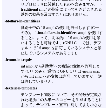
リプロセッサに関係したものを含みますが、 `
-
traditional
amp;' の指定によって引き起こされる
以外の効果を及ぼすことはありません。
-fdollars-in-identifiers
識別子中の `
$
amp;' の使用を許可します (C++
のみ)。 `
-fno-dollars-in-identifiers
amp;' を使用す
ることによって、明示的に `
$
amp;'の使用を禁
止することも可能です。(GNU C++ では、デフ
ォルトで `
$
amp;' を許可しているシステムと禁
止しているシステムがあります)。
-fenum-int-equiv
int
amp; から列挙型への暗黙の変換を許可しま
す (C++ のみ)。通常は GNU C++ は
enum
amp;
から
int
amp; への変換は許可していますが、 逆
は許していません。
-fexternal-templates
テンプレート関数について、その関数が定義さ
れた場所にのみ単一のコピー を生成することに
よって、テンプレート宣言に対してより小さな