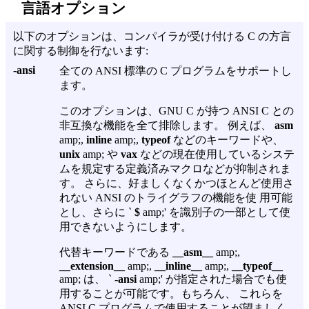
言語オプション
以下のオプションは、コンパイラが受け付ける C の方言
に関する制御を行ないます:
-ansi
全ての ANSI 標準の C プログラムをサポートし
ます。
このオプションは、GNU C が持つ ANSI C との
非互換な機能を全て排除します。 例えば、
asm
amp;,
inline
amp;,
typeof
などのキーワードや、
unix
amp; や
vax
などの現在使用しているシステ
ムを規定する定義済みマクロなどが抑制されま
す。 さらに、好ましくなくかつほとんど使用さ
れない ANSI のトライグラフの機能を使 用可能
とし、さらに `
$
amp;' を識別子の一部として使
用できないようにします。
代替キーワードである
__asm__
amp;,
__extension__
amp;,
__inline__
amp;,
__typeof__
amp; は、 `
-ansi
amp;' が指定された場合でも使
用することが可能です。もちろん、 これらを
ANSI C プログラムで使用することが望ましく