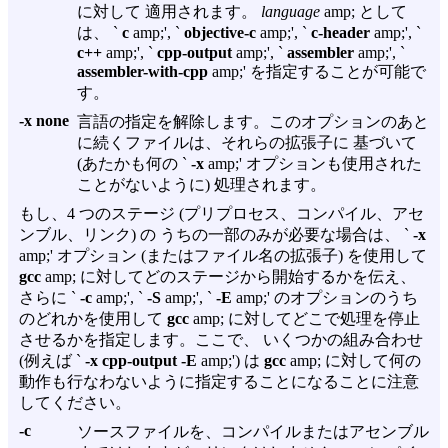
に対して 適用されます。
language
amp; として
は、 `
c
amp;', `
objective-c
amp;', `
c-header
amp;', `
c++
amp;', `
cpp-output
amp;', `
assembler
amp;', `
assembler-with-cpp
amp;' を指定することが可能で
す。
-x none
言語の指定を解除します。このオプションのあと
に続くファイルは、それらの拡張子に 基づいて
(あたかも何の `
-x
amp;' オプションも使用された
ことがないように) 処理されます。
もし、4 つのステージ (プリプロセス、コンパイル、アセ
ンブル、リンク) の うちの一部のみが必要な場合は、 `
-x
amp;' オプション (またはファイル名の拡張子) を使用して
gcc
amp; に対してどのステージから開始するかを伝え、
さらに `
-c
amp;', `
-S
amp;', `
-E
amp;' のオプションのうち
のどれかを使用して
gcc
amp; に対してどこで処理を停止
させるかを指定します。ここで、 いくつかの組み合わせ
(例えば `
-x cpp-output -E
amp;') は
gcc
amp; に対して何の
動作も行なわないように指定することになることに注意
してください。
-c
ソースファイルを、コンパイルまたはアセンブル