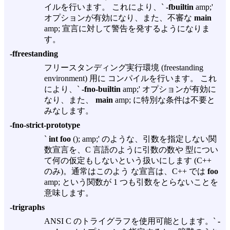
イルを行います。 これにより、`
-fbuiltin
amp;'
オプションが有効になり、また、不審な
main
amp; 宣言に対して警告を発するようになりま
す。
-ffreestanding
フリースタンディング実行環境 (freestanding
environment) 用に コンパイルを行います。 これ
により、`
-fno-builtin
amp;' オプションが有効に
なり、また、
main
amp; に特別な条件は不要と
みなします。
-fno-strict-prototype
`
int foo
(); amp;' のような、引数を指定しない関
数宣言を、C 言語のように引数の数や 型につい
て何の仮定もしないという扱いにします (C++
のみ)。通常はこのよう な宣言は、C++ では
foo
amp; という関数が 1 つも引数をとらないことを
意味します。
-trigraphs
ANSI C のトライグラフを使用可能とします。`
-