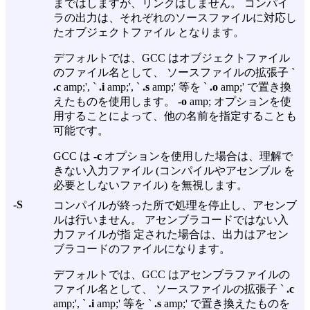
まではしますが、リンクはしません。 コンパイ
ラの出力は、それぞれのソースファイルに対応し
たオブジェクトファイル となります。
デフォルトでは、GCC はオブジェクトファイル
のファイル名として、 ソースファイルの拡張子 `
.c
amp;', `
.i
amp;', `
.s
amp;' 等を `
.o
amp;' で置き換
えたものを使用します。
-o
amp; オプションを使
用することによって、他の名前を指定することも
可能です。
GCC は
-c
オプションを使用した場合は、理解で
きない入力ファイル (コンパイルやアセンブル を
必要としないファイル) を無視します。
-S
コンパイルが終った所で処理を停止し、アセンブ
ルは行いません。 アセンブラコードではない入
力ファイルが指 定された場合は、出力はアセン
ブラコードのファイルになります。
デフォルトでは、GCC はアセンブラファイルの
ファイル名として、 ソースファイルの拡張子 `
.c
amp;', `
.i
amp;' 等を `
.s
amp;' で置き換えたものを