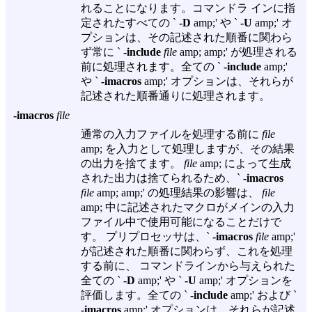
れることになります。コマンドラ インに指
定されたすべての `
-D
amp;' や `
-U
amp;' オ
プションは、その記述された順番に関わら
ず常に `
-include
file
amp; amp;' が処理される
前に処理されます。全ての `
-include
amp;'
や `
-imacros
amp;' オプションは、それらが
記述された順番通りに処理されます。
-imacros
file
通常の入力ファイルを処理する前に
file
amp; を入力として処理しますが、その結果
の出力を捨てます。
file
amp; によって生成
された出力は捨てられるため、`
-imacros
file
amp; amp;' の処理結果の影響は、
file
amp; 中に記述されたマクロがメインの入力
ファイル中で使用可能になることだけで
す。 プリプロセッサは、`
-imacros
file
amp;'
が記述された順番に関わらず、これを処理
する前に、 コマンドラインから与えられた
全ての `
-D
amp;' や `
-U
amp;' オプションを
評価します。全ての `
-include
amp;' および `
-imacros
amp;' オプションは、それらが記述