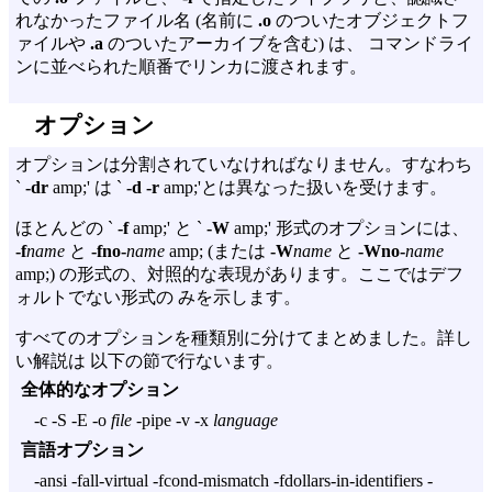
れなかったファイル名 (名前に
.o
のついたオブジェクトフ
ァイルや
.a
のついたアーカイブを含む) は、 コマンドライ
ンに並べられた順番でリンカに渡されます。
オプション
オプションは分割されていなければなりません。すなわち
`
-dr
amp;' は `
-d -r
amp;'とは異なった扱いを受けます。
ほとんどの `
-f
amp;' と `
-W
amp;' 形式のオプションには、
-f
name
と
-fno-
name
amp; (または
-W
name
と
-Wno-
name
amp;) の形式の、対照的な表現があります。ここではデフ
ォルトでない形式の みを示します。
すべてのオプションを種類別に分けてまとめました。詳し
い解説は 以下の節で行ないます。
全体的なオプション
-c -S -E -o
file
-pipe -v -x
language
言語オプション
-ansi -fall-virtual -fcond-mismatch -fdollars-in-identifiers -