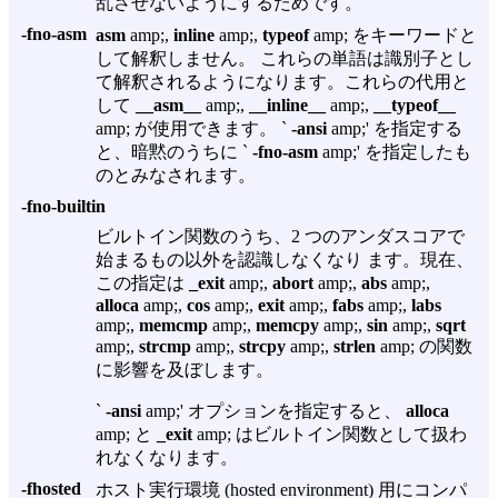
乱させないようにするためです。
-fno-asm
asm
amp;,
inline
amp;,
typeof
amp; をキーワードと
して解釈しません。 これらの単語は識別子とし
て解釈されるようになります。これらの代用と
して
__asm__
amp;,
__inline__
amp;,
__typeof__
amp; が使用できます。 `
-ansi
amp;' を指定する
と、暗黙のうちに `
-fno-asm
amp;' を指定したも
のとみなされます。
-fno-builtin
ビルトイン関数のうち、2 つのアンダスコアで
始まるもの以外を認識しなくなり ます。現在、
この指定は
_exit
amp;,
abort
amp;,
abs
amp;,
alloca
amp;,
cos
amp;,
exit
amp;,
fabs
amp;,
labs
amp;,
memcmp
amp;,
memcpy
amp;,
sin
amp;,
sqrt
amp;,
strcmp
amp;,
strcpy
amp;,
strlen
amp; の関数
に影響を及ぼします。
`
-ansi
amp;' オプションを指定すると、
alloca
amp; と
_exit
amp; はビルトイン関数として扱わ
れなくなります。
-fhosted
ホスト実行環境 (hosted environment) 用にコンパ