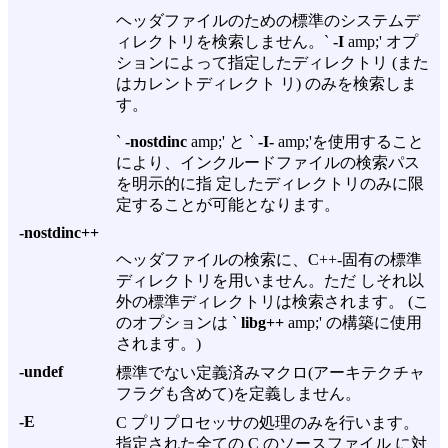
ヘッダファイルのための標準のシステムデ
ィレクトリを検索しません。`
-I
amp;' オプ
ションによって指定したディレクトリ (また
はカレントディレクト リ) のみを検索しま
す。
`
-nostdinc
amp;' と `
-I-
amp;'を使用すること
により、インクルードファイルの検索パス
を明示的に指 定したディレクトリのみに限
定することが可能となります。
-nostdinc++
ヘッダファイルの検索に、C++-固有の標準
ディレクトリを用いません。ただ しそれ以
外の標準ディレクトリは検索されます。 (こ
のオプションは `
libg++
amp;' の構築に使用
されます。)
-undef
標準でない定義済みマクロ(アーキテクチャ
フラグも含めて)を定義しません。
-E
C プリプロセッサの処理のみを行います。
指定された全ての C のソースファイル に対