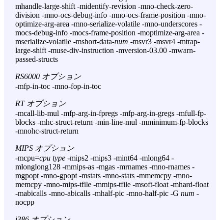
mhandle-large-shift -midentify-revision -mno-check-zero-
division -mno-ocs-debug-info -mno-ocs-frame-position -mno-
optimize-arg-area -mno-serialize-volatile -mno-underscores -
mocs-debug-info -mocs-frame-position -moptimize-arg-area -
mserialize-volatile -mshort-data-
num
-msvr3 -msvr4 -mtrap-
large-shift -muse-div-instruction -mversion-03.00 -mwarn-
passed-structs
RS6000 オプション
-mfp-in-toc -mno-fop-in-toc
RT オプション
-mcall-lib-mul -mfp-arg-in-fpregs -mfp-arg-in-gregs -mfull-fp-
blocks -mhc-struct-return -min-line-mul -mminimum-fp-blocks
-mnohc-struct-return
MIPS オプション
-mcpu=
cpu type
-mips2 -mips3 -mint64 -mlong64 -
mlonglong128 -mmips-as -mgas -mrnames -mno-rnames -
mgpopt -mno-gpopt -mstats -mno-stats -mmemcpy -mno-
memcpy -mno-mips-tfile -mmips-tfile -msoft-float -mhard-float
-mabicalls -mno-abicalls -mhalf-pic -mno-half-pic -G
num
-
nocpp
i386 オプション