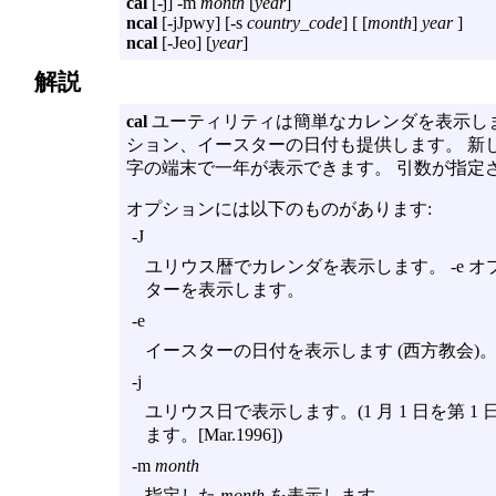
cal
[
-j
]
-m
month
[
year
]
ncal
[
-jJpwy
] [
-s
country_code
] [ [
month
]
year
]
ncal
[
-Jeo
] [
year
]
解説
cal
ユーティリティは簡単なカレンダを表示し
ション、イースターの日付も提供します。 新しい
字の端末で一年が表示できます。 引数が指定
オプションには以下のものがあります:
-J
ユリウス暦でカレンダを表示します。
-e
オ
ターを表示します。
-e
イースターの日付を表示します (西方教会)
-j
ユリウス日で表示します。(1 月 1 日を第 
ます。[Mar.1996])
-m
month
指定した
month
を表示します。