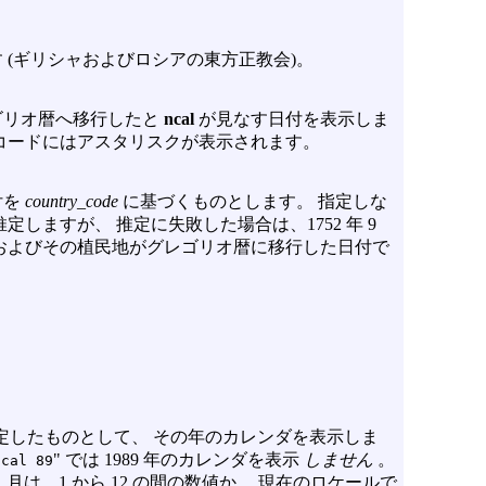
 (ギリシャおよびロシアの東方正教会)。
ゴリオ暦へ移行したと
ncal
が見なす日付を表示しま
コードにはアスタリスクが表示されます。
付を
country_code
に基づくものとします。 指定しな
しますが、 推定に失敗した場合は、1752 年 9
国およびその植民地がグレゴリオ暦に移行した日付で
9) を指定したものとして、 その年のカレンダを表示しま
"
" では 1989 年のカレンダを表示
しません
。
cal 89
月は、1 から 12 の間の数値か、 現在のロケールで