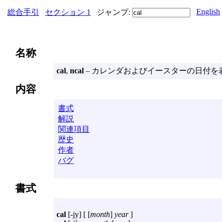
English
総合手引
セクション 1
ジャンプ:
名称
cal
,
ncal
– カレンダおよびイースターの日付を
内容
書式
解説
関連項目
歴史
作者
バグ
書式
cal
[
-jy
] [ [
month
]
year
]