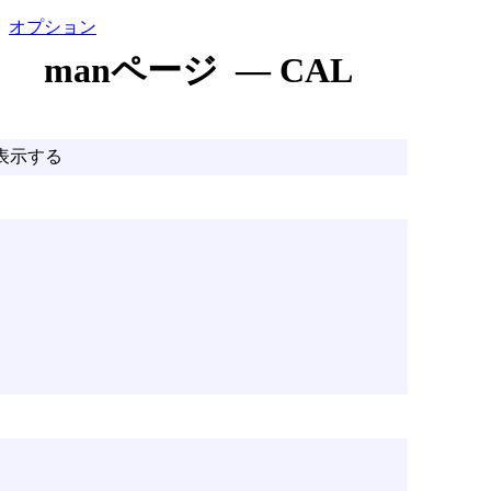
オプション
manページ — CAL
表示する