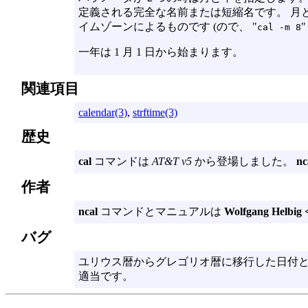
定義される完全な名前または短縮名です。 月
イムゾーンによるものです (ので、 "
cal -m 8
一年は 1 月 1 日から始まります。
関連項目
calendar(3)
,
strftime(3)
歴史
cal
コマンドは
AT&T v5
から登場しました。
nc
作者
ncal
コマンドとマニュアルは
Wolfgang Helbig
バグ
ユリウス暦からグレゴリオ暦に移行した日付と
適当です。