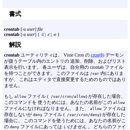
書式
crontab
[
-u
user
]
file
crontab
[
-u
user
] {
-l
|
-r
|
-e
}
解説
crontab
ユーティリティは、 Vixie Cron の
cron(8)
デーモン
が扱うテーブル内のエントリの 追加、削除、およびリスト
表示を行います。 各ユーザは、自分用の crontab ファイル
を持つことができます。 このファイルは
内にありま
/var
すが、 これはエディタで直接変更するためのものではあり
ません。
もし
ファイル (
) が存在した場合、
allow
/var/cron/allow
このコマンドを 使うためには、あなたの名前がこの
allow
ファイルになければなりません。 また、
ファイルは
allow
存在しないが
ファイル (
) が存在した
deny
/var/cron/deny
場合に、 このコマンドを使うためには、あなたの名前がこ
の
ファイルにあっては
いけません
。 どちらのファイ
deny