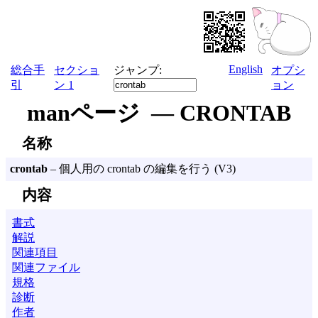
English
総合手
セクショ
ジャンプ:
オプシ
引
ン 1
ョン
manページ — CRONTAB
名称
crontab
– 個人用の crontab の編集を行う (V3)
内容
書式
解説
関連項目
関連ファイル
規格
診断
作者