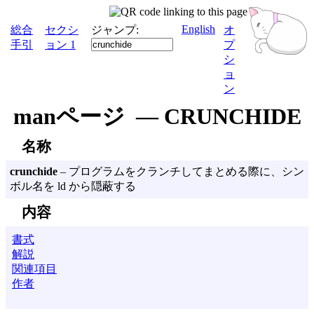
English
総合
セクシ
ジャンプ:
オ
手引
ョン 1
プ
シ
ョ
ン
manページ — CRUNCHIDE
名称
crunchide
– プログラムをクランチしてまとめる際に、シン
ボル名を ld から隠蔽する
内容
書式
解説
関連項目
作者