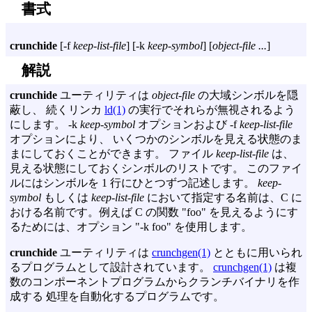
書式
crunchide
[
-f
keep-list-file
] [
-k
keep-symbol
] [
object-file ...
]
解説
crunchide
ユーティリティは
object-file
の大域シンボルを隠
蔽し、 続くリンカ
ld(1)
の実行でそれらが無視されるよう
にします。
-k
keep-symbol
オプションおよび
-f
keep-list-file
オプションにより、 いくつかのシンボルを見える状態のま
まにしておくことができます。 ファイル
keep-list-file
は、
見える状態にしておくシンボルのリストです。 このファイ
ルにはシンボルを 1 行にひとつずつ記述します。
keep-
symbol
もしくは
keep-list-file
において指定する名前は、C に
おける名前です。例えば C の関数 "foo" を見えるようにす
るためには、オプション "-k foo" を使用します。
crunchide
ユーティリティは
crunchgen(1)
とともに用いられ
るプログラムとして設計されています。
crunchgen(1)
は複
数のコンポーネントプログラムからクランチバイナリを作
成する 処理を自動化するプログラムです。