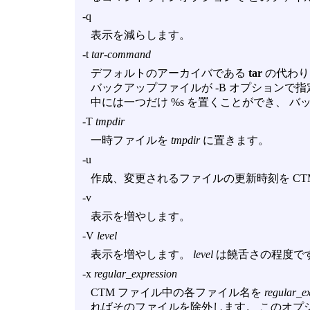
-q
表示を減らします。
-t
tar-command
デフォルトのアーカイバである
tar
の代わ
バックアップファイルが
-B
オプションで指定さ
中には一つだけ %s を置くことができ、 
-T
tmpdir
一時ファイルを
tmpdir
に置きます。
-u
作成、変更されるファイルの更新時刻を CT
-v
表示を増やします。
-V
level
表示を増やします。
level
は饒舌さの程度で
-x
regular_expression
CTM ファイル中の各ファイル名を
regular_e
ればそのファイルを除外します。 このオプ