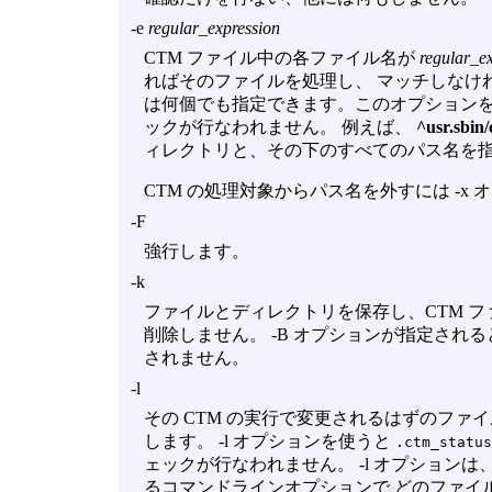
-e
regular_expression
CTM ファイル中の各ファイル名が
regular_e
ればそのファイルを処理し、 マッチしなけ
は何個でも指定できます。このオプション
ックが行なわれません。 例えば、
^usr.sbin
ィレクトリと、その下のすべてのパス名を指
CTM の処理対象からパス名を外すには
-x
オ
-F
強行します。
-k
ファイルとディレクトリを保存し、CTM 
削除しません。
-B
オプションが指定される
されません。
-l
その CTM の実行で変更されるはずのファ
します。
-l
オプションを使うと
.ctm_status
ェックが行なわれません。
-l
オプションは
るコマンドラインオプションで どのファイ