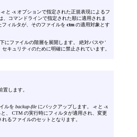
、
-e
と
-x
オプションで指定された正規表現によるフ
は、コマンドラインで指定された順に適用されま
たフィルタが、そのファイルを
ctm
の適用対象とす
にファイルの階層を展開します。 絶対パスや '
は、セキュリティのために明確に禁止されています。
前置します。
ァイルを
backup-file
にバックアップします。
-e
と
-x
と、 CTM の実行時にフィルタが適用され、変更
されるファイルのセットとなります。