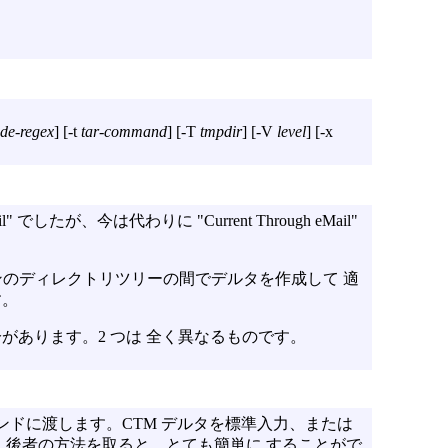
ude-regex
] [
-t
tar-command
] [
-T
tmpdir
] [
-V
level
] [
-x
 でしたが、今は代わりに "Current Through eMail"
ョンのディレクトリツリーの間でデルタを作成して 適
す。
分があります。2 つは 全く異なるものです。
ンドに渡します。CTM デルタを標準入力、または
。後者の方法を取ると、とても簡単に することがで