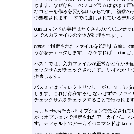
きます。なぜなら このプログラムは gzip 
なコピーを作る必要が無いからです。 複数の
つ処理されます。 すでに適用されているデル
ctm
コマンドの実行はたくさんのパスにわかれ
スで入力ファイルの全体が処理されます。
name
で指定されたファイルを処理する前に
ct
うかをチェックします。 存在すれば、
ctm
は
パス 1 では、入力ファイルが正常かどうかを確
ェックサムがチェックされます。 いずれか 1
拒否します。
パス 2 ではディレクトリツリーが CTM デ
します。これは存在する/しないはずの ファイル
チェックサムをチェックすることで行われま
もし
backup-file
が
-B
オプションで指定されて
が
-t
オプションで指定されたアーカイバコマン
す。デフォルトのアーカイバコマンドは
tar -r