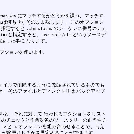
xpression
にマッチするかどうかを調べ、マッチす
れば何もせずそのまま残します。 このオプション
を指定すると
のシーケンス番号のチェ
.ctm_status
/ctm
と指定すると、
というソースデ
usr.sbin/ctm
定した事に なります。
プションを使います。
ファイルで削除するように 指定されているものでも
と、そのファイルとディレクトリは バックアップ
イルと、それに対して 行われるアクションをリスト
のチェックと作業対象のソースツリーの正当性チ
、
-e
と
-x
オプションを組み合わせることで、与え
ルが変更されるかを見定めることができます。