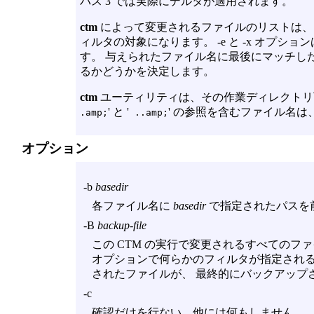
パス 3 では実際にデルタが適用されます。
ctm
によって変更されるファイルのリストは
ィルタの対象になります。
-e
と
-x
オプション
す。 与えられたファイル名に最後にマッチし
るかどうかを決定します。
ctm
ユーティリティは、その作業ディレクトリ下
' と '
' の参照を含むファイル名
.amp;
..amp;
オプション
-b
basedir
各ファイル名に
basedir
で指定されたパスを
-B
backup-file
この CTM の実行で変更されるすべてのフ
オプションで何らかのフィルタが指定される
されたファイルが、 最終的にバックアップ
-c
確認だけを行ない、他には何もしません。