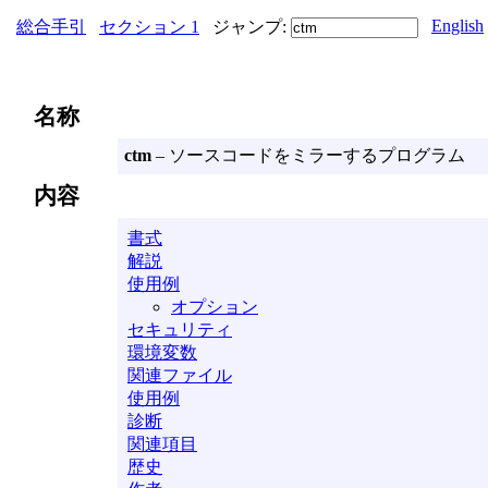
English
総合手引
セクション 1
ジャンプ:
名称
ctm
– ソースコードをミラーするプログラム
内容
書式
解説
使用例
オプション
セキュリティ
環境変数
関連ファイル
使用例
診断
関連項目
歴史