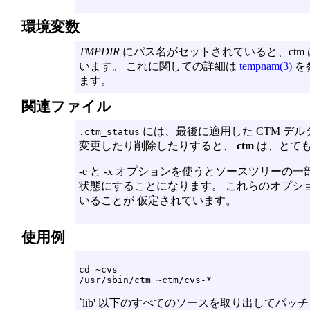
環境変数
TMPDIR
にパス名がセットされていると、ctm
います。 これに関しての詳細は
tempnam(3)
を
ます。
関連ファイル
には、最後に適用した CTM デ
.ctm_status
変更したり削除したりすると、
ctm
は、とて
-e
と
-x
オプションを使うとソースツリーの一部
状態にすることになります。 これらのオプシ
いることが 仮定されています。
使用例
cd ~cvs

`lib' 以下のすべてのソースを取り出してパ