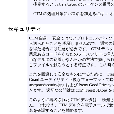
指定すると
のシーケンス番号
.ctm_status
CTM の処理対象にパス名を加えるには
-e
オ
セキュリティ
CTM 自身、 安全ではないプロトコルです -
ら送られたことを 認証しませんので、 通常の
を得た場合には注意が必要です。 CTM デル
悪意あるコードをあなたのソースツリーに挿入
当なデルタの到着がなんらかの方法で妨げられ
じファイルを触ろうとする時点です。 この時
これを回避して安全なものにするために、 FreeBSD.
Guard ユーティリティ互換なフォーマット
/usr/ports/security/gpg および Pretty Good Pr
きます。 適切な公開鍵は ctm@FreeBSD.org 
このように署名された CTM デルタは、 検
ん。 それゆえ、CTM デルタを電子メールで受信
名を確認することを勧めます。