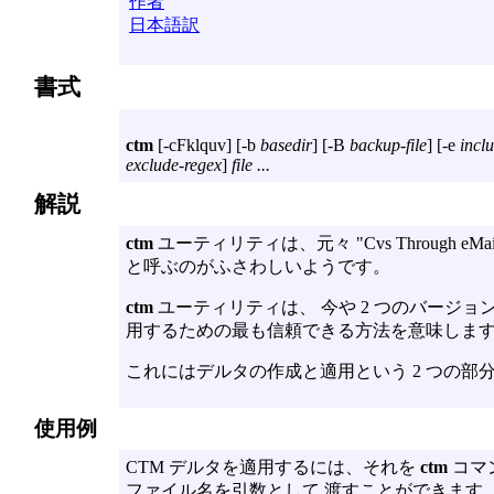
作者
日本語訳
書式
ctm
[
-cFklquv
] [
-b
basedir
] [
-B
backup-file
] [
-e
incl
exclude-regex
]
file ...
解説
ctm
ユーティリティは、元々 "Cvs Through eMail"
と呼ぶのがふさわしいようです。
ctm
ユーティリティは、 今や 2 つのバージ
用するための最も信頼できる方法を意味しま
これにはデルタの作成と適用という 2 つの部
使用例
CTM デルタを適用するには、それを
ctm
コマ
ファイル名を引数として 渡すことができます