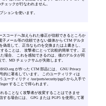
のチェックが行なわれません。
プションを使います。
 ソースコードへ加えられた修正が信頼できるところか
電子メール等の信頼できない媒体から CTM デルタ
タを偽造して、正当なものを交換または上書きし、
することは、 攻撃者にとって比較的簡単です。 正
た場合、 これを感知できるのは、後のデルタが同
点で、MD チェックサムが失敗します。
org が作った CTM 部品には、 GNU Privacy
で暗号的に署名しています。 このユーティリティは
ivacy v5 ユーティリティ /usr/ports/security/pgp5 から入手で
を finger することで得られます。
知されることなく攻撃者が改変することはできませ
する場合には、 GPG または PGP5 を使用して署