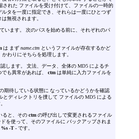
で圧縮された ファイルを受け付けて、ファイルの一時的
デルタを一度に指定でき、それらは一度にひとつず
タは無視されます。
ています。 次のパスを始める前に、それぞれのパ
m
は まず
name.ctm
というファイルが存在するかど
、かわりにそちらを処理します。
認します。 文法、データ、全体の MD5 によるチ
 つでも異常があれば、
ctm
は単純に入力ファイルを
ルタの期待している状態に なっているかどうかを確認
とディレクトリを捜して ファイルの MD5 による
す。
いると、その
ctm
の呼び出しで変更されるファイル
ドを使って、そのファイルに バックアップされま
f %s -T -
です。