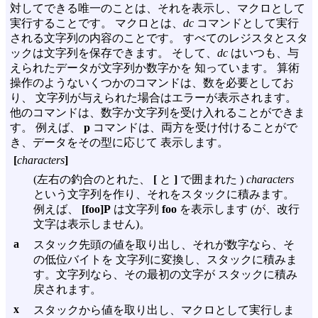
対してできる唯一のことは、それを表示し、マクロとして
実行することです。 マクロとは、
dc
コマンドとして実行
される文字列の内容のことです。 すべてのレジスタとスタ
ックは文字列を保存できます。 そして、
dc
はいつも、与
えられたデータが文字列か数字かを 知っています。 算術
操作のようないくつかのコマンドは、数を必要としてお
り、 文字列が与えられた場合はエラーが表示されます。
他のコマンドは、数字か文字列を受け入れることができま
す。 例えば、
p
コマンドは、両方を受け付けることがで
き、データをその型に応じて 表示します。
[
characters
]
(左右の釣合のとれた、
[
と
]
で囲まれた )
characters
という文字列を作り、それをスタックに積みます。
例えば、
[foo]P
は文字列
foo
を表示します (が、改行
文字は表示しません)。
a
スタック先頭の値を取り出し、それが数字なら、そ
の低位バイトを 文字列に変換し、スタックに積みま
す。文字列なら、その最初の文字が スタックに積み
戻されます。
x
スタックから値を取り出し、マクロとして実行しま