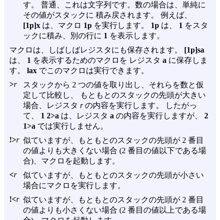
す。 普通、これは文字列です。数の場合は、単純に
その値がスタックに 積み戻されます。 例えば、
[1p]x
は、マクロ
1p
を実行します。
1p
は、
1
をスタ
ックに積み、別の行に
1
を表示します。
マクロは、しばしばレジスタにも保存されます。
[1p]sa
は、
1
を表示するためのマクロを レジスタ
a
に保存しま
す。
lax
でこのマクロは実行できます。
>
r
スタックから 2 つの値を取り出し、それらを数と仮
定して比較し、 もともとのスタックの先頭が大きい
場合、レジスタ
r
の内容を実行します。 したがっ
て、
1 2>a
は、レジスタ
a
の内容を実行しますが、
2
1>a
では実行しません。
!>
r
似ていますが、もともとのスタックの先頭が 2 番目
の値よりも大きくない場合 (2 番目の値以下である場
合)、マクロを起動します。
<
r
似ていますが、もともとのスタックの先頭が小さい
場合にマクロを実行します。
!<
r
似ていますが、もともとのスタックの先頭が 2 番目
の値よりも小さくない場合 (2 番目の値以上である場