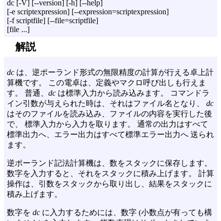
dc [-V] [--version] [-h] [--help]
[-e scriptexpression] [--expression=scriptexpression]
[-f scriptfile] [--file=scriptfile]
[file ...]
解説
dc
は、逆ポーランド形式の無限精度の計算が行える卓上計
算機です。 この電卓は、定義やマクロ呼び出しも行えま
す。 普通、
dc
は標準入力から読み込みます。 コマンドラ
イン引数が与えられた時は、それはファイル名となり、
dc
はそのファイルを読み込み、ファイルの内容を実行した後
で、 標準入力から入力を取ります。 通常の出力はすべて
標準出力へ、エラー出力はすべて標準エラー出力へ 送られ
ます。
逆ポーランド記法計算機は、数をスタックに保存します。
数字を入力すると、それをスタックに積み上げます。 計算
操作は、引数をスタックから取り出し、結果をスタックに
積み上げます。
数字を
dc
に入力するためには、数字 (小数点が有っても構