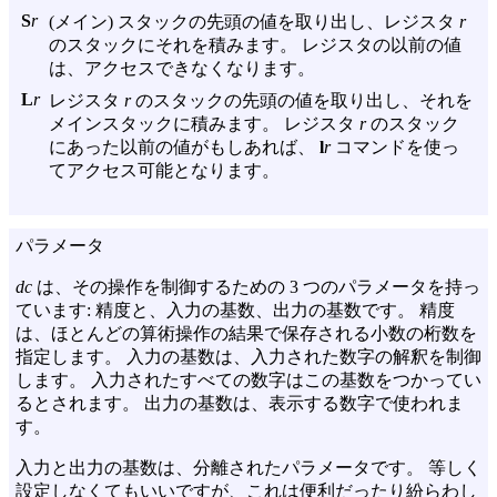
S
r
(メイン) スタックの先頭の値を取り出し、レジスタ
r
のスタックにそれを積みます。 レジスタの以前の値
は、アクセスできなくなります。
L
r
レジスタ
r
のスタックの先頭の値を取り出し、それを
メインスタックに積みます。 レジスタ
r
のスタック
にあった以前の値がもしあれば、
l
r
コマンドを使っ
てアクセス可能となります。
パラメータ
dc
は、その操作を制御するための 3 つのパラメータを持っ
ています: 精度と、入力の基数、出力の基数です。 精度
は、ほとんどの算術操作の結果で保存される小数の桁数を
指定します。 入力の基数は、入力された数字の解釈を制御
します。 入力されたすべての数字はこの基数をつかってい
るとされます。 出力の基数は、表示する数字で使われま
す。
入力と出力の基数は、分離されたパラメータです。 等しく
設定しなくてもいいですが、これは便利だったり紛らわし