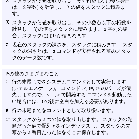
Z
スタックから値を取り出し、その桁数 (文字列の場合
は、文字数) を計算し、 その値をスタックに積みま
す。
X
スタックから値を取り出し、その小数点以下の桁数を
計算し、 その値をスタックに積みます。文字列の場
合、スタックには 0 が積まれます。
z
現在のスタックの深さを、スタックに積みます。 スタ
ックの深さとは、
z
コマンドが実行される前のスタッ
クのデータ数です。
その他のさまざまなこと
!
行の末尾までをシステムコマンドとして実行します
(シェルエスケープ)。 コマンド !<, !=, !> のパーズが優
先しますので、<, =, > で開始する コマンドを起動した
い場合には、! の後に空白を加える必要があります。
#
行の末尾までをコメントとして取り扱います。
:
r
スタックから 2 つの値を取り出します。 スタックの先
頭だった値で配列
r
をインデックスし、スタックの先
頭から 2 番目だった値をそこに保存します。