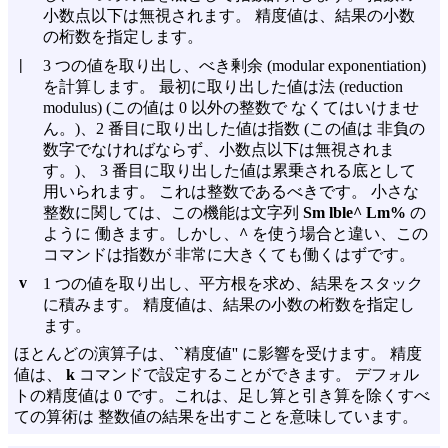
小数点以下は無視されます。 精度値は、結果の小数
の桁数を指定します。
|
3 つの値を取り出し、べき剰余 (modular exponentiation)
を計算します。 最初に取り出した値は法 (reduction
modulus) (この値は 0 以外の整数で なくてはいけませ
ん。)、2 番目に取り出した値は指数 (この値は 非負の
数字でなければならず、小数点以下は無視されま
す。)、 3 番目に取り出した値は累乗される底として
用いられます。 これは整数であるべきです。 小さな
整数に関しては、この機能は文字列
Sm lble^ Lm%
の
ように 働きます。しかし、
^
を使う場合と違い、この
コマンドは指数が 非常に大きくても働くはずです。
v
1 つの値を取り出し、平方根を求め、結果をスタック
に積みます。 精度値は、結果の小数の桁数を指定し
ます。
ほとんどの演算子は、``精度値'' に影響を受けます。 精度
値は、
k
コマンドで設定することができます。 デフォル
トの精度値は 0 です。これは、足し算と引き算を除くすべ
ての算術は 整数値の結果を出すことを意味しています。