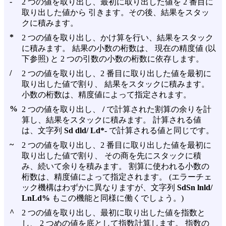
-
2 つの値を取り出し、最初に取り出した値を 2 番目に
取り出した値から 引きます。その後、結果をスタッ
クに積みます。
*
2 つの値を取り出し、かけ算を行い、結果をスタック
に積みます。 結果の小数の桁数は、 現在の精度値 (以
下参照) と 2 つの引数の小数の桁数に依存します。
/
2 つの値を取り出し、2 番目に取り出した値を最初に
取り出した値で割り、 結果をスタックに積みます。
小数の桁数は、精度値によって指定されます。
%
2 つの値を取り出し、
/
で計算された割算の余りを計
算し、結果をスタックに積みます。 計算される値
は、文字列
Sd dld/ Ld*-
で計算される値と同じです。
~
2 つの値を取り出し、2 番目に取り出した値を最初に
取り出した値で割り、 その商を先にスタックに積
み、続いて余りを積みます。 割算に使われる小数の
桁数は、精度値によって指定されます。 (エラーチェ
ック機構はわずかに異なりますが、文字列
SdSn lnld/
LnLd%
もこの機能と同様に働くでしょう。)
^
2 つの値を取り出し、最初に取り出した値を指数と
し、 2 つめの値を底として指数計算します。 指数の