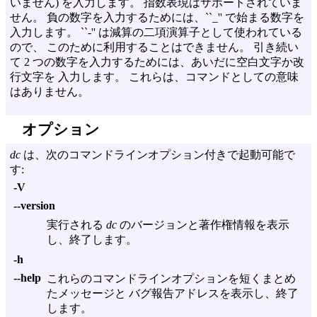
いません) を入力します。 指数表現はサポートされていま
せん。 負の数字を入力するためには、``_'' で始まる数字を
入力します。 ``-'' は減算の二項演算子として使われている
ので、 このために利用することはできません。 引き続い
て 2 つの数字を入力するためには、あいだに空白文字か改
行文字を 入力します。 これらは、コマンドとしての意味
はありません。
オプション
dc
は、次のコマンドラインオプション付きで起動可能で
す:
-V
--version
実行される
dc
のバージョンと著作権情報を表示
し、終了します。
-h
--help
これらのコマンドラインオプションを短くまとめ
たメッセージと バグ報告アドレスを表示し、終了
します。