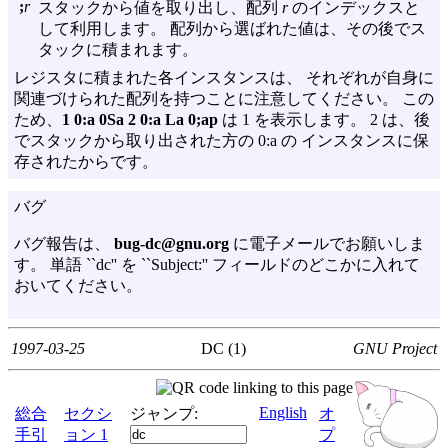
;
r
スタックから値を取り出し、配列
r
のインデックスと
して利用します。 配列から選ばれた値は、その後でス
タックに積まれます。
レジスタに積まれた各インスタンスは、 それぞれが自身に
関連づけられた配列を持つことに注意してください。 この
ため、
1 0:a 0Sa 2 0:a La 0;ap
は 1 を表示します。 2 は、後
でスタックから取り出された方の 0:a の インスタンスに保
存されたからです。
バグ
バグ報告は、
bug-dc@gnu.org
に電子メールでお願いしま
す。 単語 ``dc'' を ``Subject:'' フィールドのどこかに入れて
おいてください。
1997-03-25
DC (1)
GNU Project
English
総合
セクシ
ジャンプ:
オ
手引
ョン 1
プ