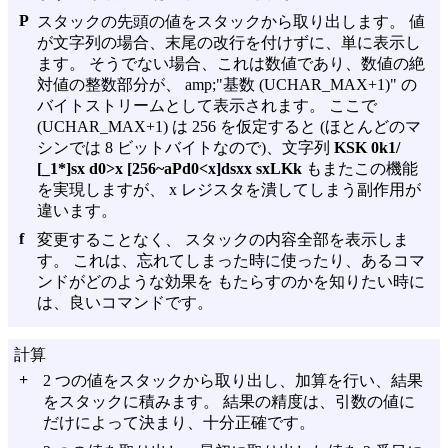
P
スタックの先頭の値をスタックから取り出します。 値
が文字列の場合、末尾の改行を付けずに、単に表示し
ます。 そうでない場合、これは数値であり、数値の絶
対値の整数部分が、 amp;"基数 (UCHAR_MAX+1)" の
バイトストリームとして表示されます。 ここで
(UCHAR_MAX+1) は 256 を仮定すると (ほとんどのマ
シンでは 8 ビットバイトなので)、文字列
KSK 0k1/
[_1*]sx d0>x [256~aPd0<x]dsxx sxLKk
もまたこの機能
を実現しますが、 x レジスタを潰してしまう副作用が
違います。
f
変更することなく、 スタックの内容全部を表示しま
す。 これは、忘れてしまった時に使ったり、あるコマ
ンドがどのような効果を もたらすのかを知りたい時に
は、良いコマンドです。
計算
+
2 つの値をスタックから取り出し、加算を行い、結果
をスタックに積みます。 結果の精度は、引数の値に
だけによって決まり、十分正確です。