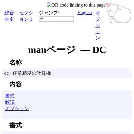
English
総合
セクシ
ジャンプ:
オ
手引
ョン 1
プ
シ
ョ
ン
manページ — DC
名称
dc - 任意精度の計算機
内容
書式
解説
オプション
書式