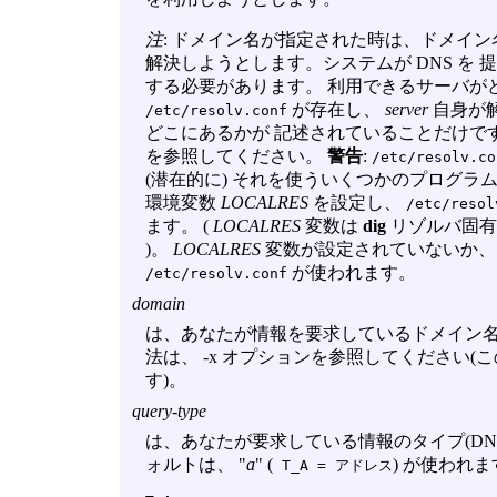
注
: ドメイン名が指定された時は、ドメイン名
解決しようとします。システムが DNS を
する必要があります。 利用できるサーバが
が存在し、
server
自身が
/etc/resolv.conf
どこにあるかが 記述されていることだけで
を参照してください。
警告
:
/etc/resolv.co
(潜在的に) それを使ういくつかのプログラ
環境変数
LOCALRES
を設定し、
/etc/resol
ます。 (
LOCALRES
変数は
dig
リゾルバ固有
)。
LOCALRES
変数が設定されていないか、
が使われます。
/etc/resolv.conf
domain
は、あなたが情報を要求しているドメイン名
法は、
-x
オプションを参照してください(こ
す)。
query-type
は、あなたが要求している情報のタイプ(DN
ォルトは、 "
a
" (
) が使われ
T_A = アドレス