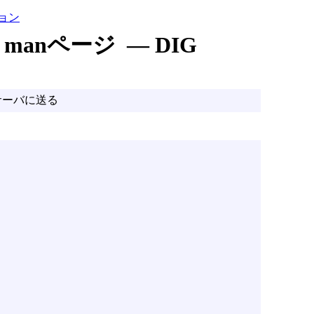
ョン
manページ — DIG
サーバに送る