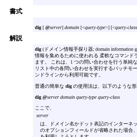
書式
dig
[
@
server
]
domain
[<
query-type
>] [<
query-class
解説
dig
(ドメイン情報手探り器; domain information gr
情報を集めるために使われる 柔軟なコマンド
ます。 これは、1 つの問い合わせを行う単純
リスト中の各問い合わせを実行するバッチモー
ンドラインから利用可能です。
普通の簡単な
dig
の使用法は、以下のような形
dig @
server domain query-type query-class
ここで、
server
は、ドメイン名かドット表記のインターネットアド
のオプションフィールドが省略された場合
を利用しようとします。