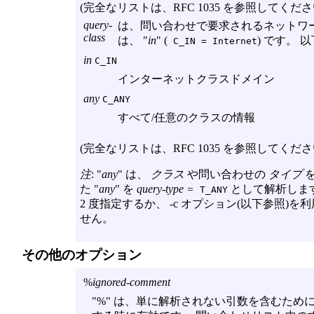
(完全なリストは、RFC 1035 を参照してくださ
query-
は、問い合わせで要求されるネットワ
class
は、 "
in
" (
) です。
C_IN = Internet
in
C_IN
インターネットクラスドメイン
any
C_ANY
すべて/任意のクラスの情報
(完全なリストは、RFC 1035 を参照してくださ
注
: "
any
" は、
クラス
や問い合わせの
タイプ
を
た "
any
" を
query-type =
として解析しま
T_ANY
2 度指定するか、
-c
オプション(以下参照)を
せん。
その他のオプション
%
ignored-comment
"%" は、単に解析されない引数を含むため