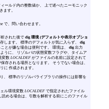
ィールド内の整数値か、 上で述べたニーモニック
ができます。
yname で、問い合わせます。
解析された後で
dig 環境 (デフォルトや表示オプショ
存します。 標準のデフォルトが気に入らず、
dig
ことが嫌な場合は便利です。 環境は、
dig
出力
じように、 リゾルバの状態変数フラグや、タイムア
境変数
LOCALDEF
がファイルの名前に設定されて
保存される場所となります。 そうでない場合は、
クトリに 作成されます。
り、 標準のリゾルバライブラリの操作には影響を
たはシェル環境変数
LOCALDEF
で指定されたファイル
し読める場合は、引数を解析する前にこのファイル