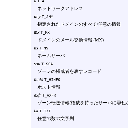
a
T_A
ネットワークアドレス
any
T_ANY
指定されたドメインのすべて/任意の情報
mx
T_MX
ドメインのメール交換情報 (MX)
ns
T_NS
ネームサーバ
soa
T_SOA
ゾーンの権威者を表すレコード
hinfo
T_HINFO
ホスト情報
axfr
T_AXFR
ゾーン転送情報(権威を持ったサーバに尋ね
txt
T_TXT
任意の数の文字列