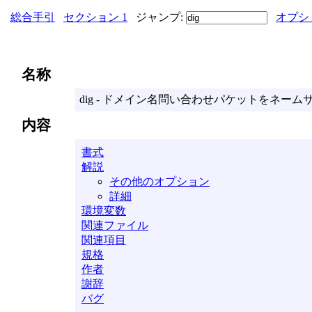
総合手引
セクション 1
ジャンプ:
オプシ
名称
dig - ドメイン名問い合わせパケットをネーム
内容
書式
解説
その他のオプション
詳細
環境変数
関連ファイル
関連項目
規格
作者
謝辞
バグ