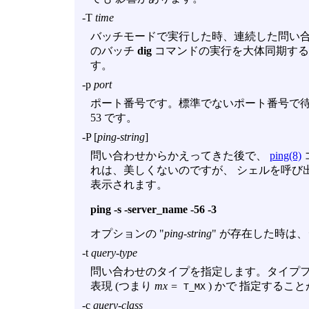
-T
time
バッチモードで実行した時、連続した問い合
のバッチ
dig
コマンドの実行を大体同期するこ
す。
-p
port
ポート番号です。標準でないポート番号で待
53 です。
-P
[
ping-string
]
問い合わせからかえってきた後で、
ping(8)
れは、美しくないのですが、 シェルを呼び出
表示されます。
ping
-s
-server_name
-56
-3
オプションの "
ping-string
" が存在した時は、
-t
query-type
問い合わせのタイプを指定します。タイプフ
表現 (つまり
mx =
) かで 指定するこ
T_MX
-c
query-class