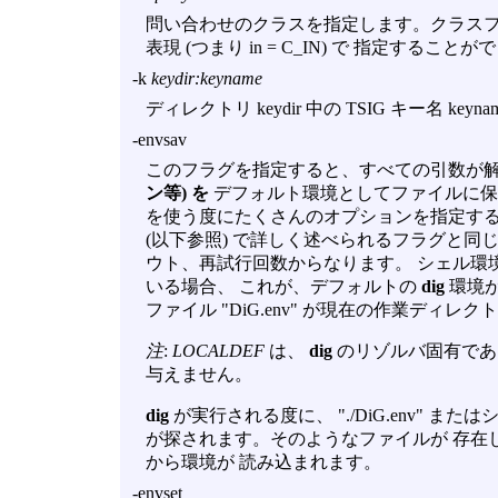
問い合わせのクラスを指定します。クラスフ
表現 (つまり in = C_IN) で 指定すること
-k
keydir:keyname
ディレクトリ keydir 中の TSIG キー名 ke
-envsav
このフラグを指定すると、すべての引数が
ン等) を
デフォルト環境としてファイルに保
を使う度にたくさんのオプションを指定する
(以下参照) で詳しく述べられるフラグと同
ウト、再試行回数からなります。 シェル環
いる場合、 これが、デフォルトの
dig
環境が
ファイル "DiG.env" が現在の作業ディレ
注
:
LOCALDEF
は、
dig
のリゾルバ固有であ
与えません。
dig
が実行される度に、 "./DiG.env" ま
が探されます。そのようなファイルが 存在
から環境が 読み込まれます。
-envset