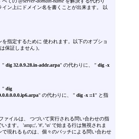
すべての
@server-domain-name
を解決する代わり
ライン上にドメイン名を書くことが出来ます。 以
を指定するために 使われます。以下のオプショ
は保証しません )。
"
dig 32.0.9.28.in-addr.arpa
" の代わりに、 "
dig -x
"
dig
.0.0.0.0.0.0.ip6.arpa
" の代わりに、 "
dig -x ::1
" と指
ファイルは、 つづいて実行される問い合わせの指
 'amp;;', '#', '\n' で始まる行は無視されま
ンで現れるものは、個々のバッチによる問い合わせ