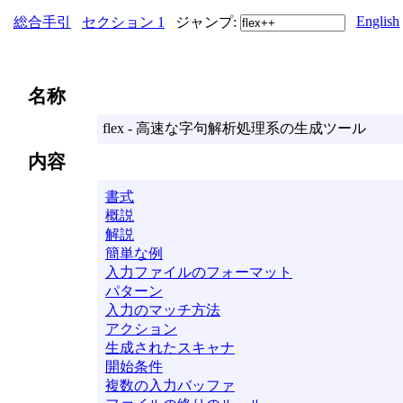
English
総合手引
セクション 1
ジャンプ:
名称
flex - 高速な字句解析処理系の生成ツール
内容
書式
概説
解説
簡単な例
入力ファイルのフォーマット
パターン
入力のマッチ方法
アクション
生成されたスキャナ
開始条件
複数の入力バッファ