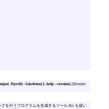
put -Pprefix -Sskeleton]
[--help --version]
[filename
ングを行うプログラムを生成するツール
flex
を扱い