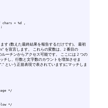
 chars = %d ,

;

す (数えた最終結果を報告するだけです)。 最初
m_chars" を宣言します。 これらの変数は、2 番目の
のルーチンからアクセス可能です。 ここには 2 つの
) にマッチし、行数と文字数のカウントを増加させま
("." という正規表現で表されています)にマッチしま
low */
