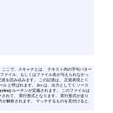
 ここで、スキャナとは、 テキスト内の字句パター
ファイル、もしくはファイル名が与えられなかっ
述を読み込みます。 この記述は、 正規表現と C
ール
と呼ばれます。
flex
は、出力として C ソース
yylex()
ルーチンが定義されます。 このファイルは
されて、 実行形式となります。 実行形式が走り
入力が解析されます。 マッチするものを見付けると、