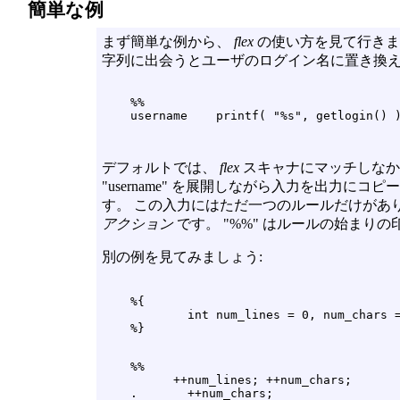
簡単な例
まず簡単な例から、
flex
の使い方を見て行きま
字列に出会うとユーザのログイン名に置き換え
    %%

デフォルトでは、
flex
スキャナにマッチしなか
"username" を展開しながら入力を出力に
す。 この入力にはただ一つのルールだけがあります。
アクション
です。 "%%" はルールの始まりの
別の例を見てみましょう:
    %{

            int num_lines = 0, num_chars =
    %%

          ++num_lines; ++num_chars;
