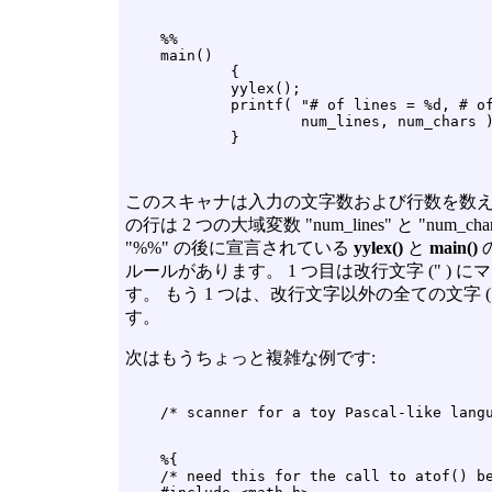
    %%

    main()

            {

            yylex();

            printf( "# of lines = %d, # of
                    num_lines, num_chars )
このスキャナは入力の文字数および行数を数えま
の行は 2 つの大域変数 "num_lines" と "nu
"%%" の後に宣言されている
yylex()
と
main()
ルールがあります。 1 つ目は改行文字 (" 
す。 もう 1 つは、改行文字以外の全ての文字 
す。
次はもうちょっと複雑な例です:
    %{

    /* need this for the call to atof() be