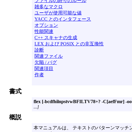
ファイルの終りのルール
雑多なマクロ
ユーザが使用可能な値
YACC とのインタフェース
オプション
性能関連
C++ スキャナの生成
LEX および POSIX との非互換性
診断
関連ファイル
欠陥 / バグ
関連項目
作者
書式
flex
[-bcdfhilnpstvwBFILTV78+? -C[aefFmr] -oout
...]
概説
本マニュアルは、 テキストのパターンマッチ