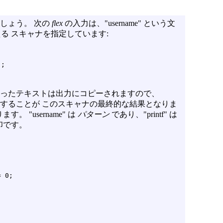
しょう。 次の
flex
の入力は、"username" という文
る スキャナを指定しています:
ったテキストは出力にコピーされますので、
コピーすることが このスキャナの最終的な結果となりま
 "username" は
パターン
であり、"printf" は
印です。
 0;
