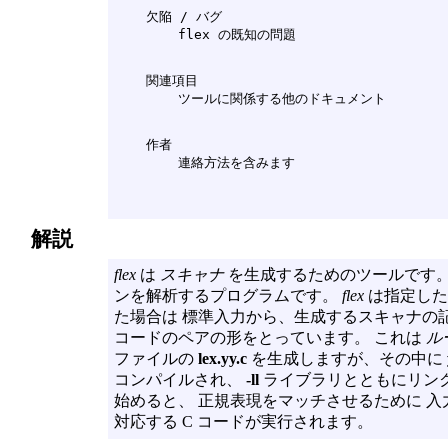
    欠陥 / バグ

    関連項目

    作者

解説
flex
は
スキャナ
を生成するためのツールです。
ンを解析するプログラムです。
flex
は指定した
た場合は 標準入力から、生成するスキャナの記
コードのペアの形をとっています。 これは
ル
ファイルの
lex.yy.c
を生成しますが、その中に
コンパイルされ、
-ll
ライブラリとともにリンク
始めると、 正規表現をマッチさせるために 
対応する C コードが実行されます。