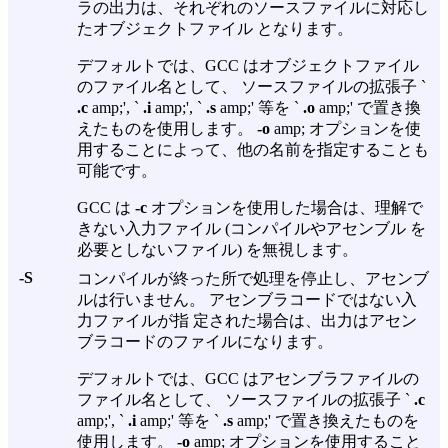
ラの出力は、それぞれのソースファイルに対応し
たオブジェクトファイル となります。
デフォルトでは、GCC はオブジェクトファイル
のファイル名として、 ソースファイルの拡張子 `
.c
amp;', `
.i
amp;', `
.s
amp;' 等を `
.o
amp;' で置き換
えたものを使用します。
-o
amp; オプションを使
用することによって、他の名前を指定することも
可能です。
GCC は
-c
オプションを使用した場合は、理解で
きない入力ファイル (コンパイルやアセンブル を
必要としないファイル) を無視します。
-S
コンパイルが終った所で処理を停止し、アセンブ
ルは行いません。 アセンブラコードではない入
力ファイルが指 定された場合は、出力はアセン
ブラコードのファイルになります。
デフォルトでは、GCC はアセンブラファイルの
ファイル名として、 ソースファイルの拡張子 `
.c
amp;', `
.i
amp;' 等を `
.s
amp;' で置き換えたものを
使用します。
-o
amp; オプションを使用すること