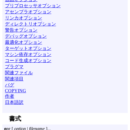
プリプロセッサオプション
アセンブラオプション
リンカオプション
ディレクトリオプション
警告オプション
デバッグオプション
最適化オプション
ターゲットオプション
マシン依存オプション
コード生成オプション
プラグマ
関連ファイル
関連項目
バグ
COPYING
作者
日本語訳
書式
gcc
[
option
|
filename
]...