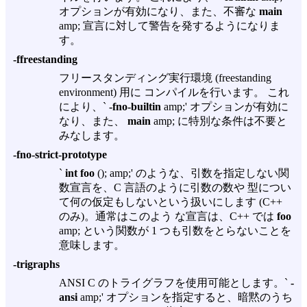
オプションが有効になり、また、不審な
main
amp; 宣言に対して警告を発するようになりま
す。
-ffreestanding
フリースタンディング実行環境 (freestanding
environment) 用に コンパイルを行います。 これ
により、`
-fno-builtin
amp;' オプションが有効に
なり、また、
main
amp; に特別な条件は不要と
みなします。
-fno-strict-prototype
`
int foo
(); amp;' のような、引数を指定しない関
数宣言を、C 言語のように引数の数や 型につい
て何の仮定もしないという扱いにします (C++
のみ)。通常はこのよう な宣言は、C++ では
foo
amp; という関数が 1 つも引数をとらないことを
意味します。
-trigraphs
ANSI C のトライグラフを使用可能とします。`
-
ansi
amp;' オプションを指定すると、暗黙のうち