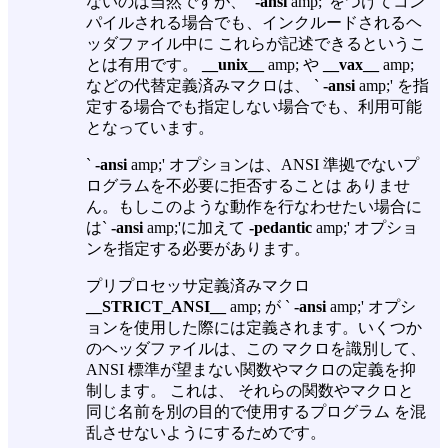
ないのは当然ですが、`
-ansi
amp;' をつけてコン
パイルされる場合でも、インクルードされるヘ
ッダファイル中に これらが記述できるというこ
とは有用です。
__unix__
amp; や
__vax__
amp;
などの代替定義済みマクロは、 `
-ansi
amp;' を指
定する場合でも指定しない場合でも、利用可能
となっています。
`
-ansi
amp;' オプションは、ANSI 準拠でないプ
ログラムを不必要に拒否することは ありませ
ん。もしこのような動作を行なわせたい場合に
は`
-ansi
amp;'に加えて
-pedantic
amp;' オプショ
ンを指定する必要があります。
プリプロセッサ定義済みマクロ
__STRICT_ANSI__
amp; が `
-ansi
amp;' オプシ
ョンを使用した際には定義されます。いくつか
のヘッダファイルは、この マクロを識別して、
ANSI 標準が望まない関数やマクロの定義を抑
制します。 これは、 それらの関数やマクロと
同じ名前を別の目的で使用するプログラム を混
乱させないようにするためです。