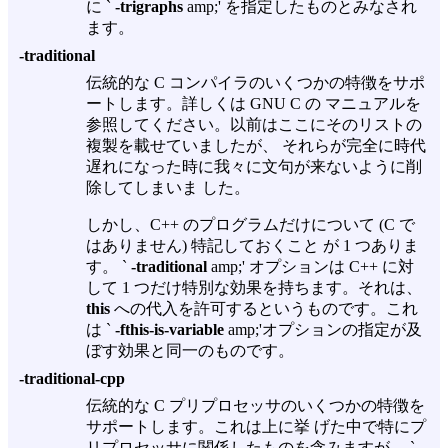
に `
-trigraphs
amp;' を指定したものとみなされ
ます。
-traditional
伝統的な C コンパイラのいくつかの特徴をサポ
ートします。詳しくは GNU C の マニュアルを
参照してください。以前はここにそのリストの
複製を載せていましたが、 それらが完全に時代
遅れになった時に我々に文句が来ないように削
除してしまいま した。
しかし、C++ のプログラムだけについて (C で
はありません) 特記しておくこと が 1 つありま
す。 `
-traditional
amp;' オプションは C++ に対
して 1 つだけ特別な効果を持ちます。それは、
this
への代入を許可するというものです。これ
は `
-fthis-is-variable
amp;'オプションの指定が及
ぼす効果と同一のものです。
-traditional-cpp
伝統的な C プリプロセッサのいくつかの特徴を
サポートします。これは上に挙 げた中で特にプ
リプロセッサに関係したものを含みますが、 `
-