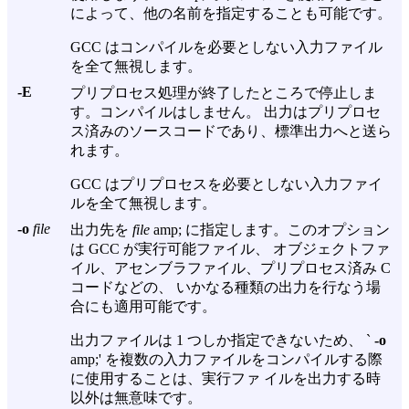
によって、他の名前を指定することも可能です。
GCC はコンパイルを必要としない入力ファイル
を全て無視します。
-E
プリプロセス処理が終了したところで停止しま
す。コンパイルはしません。 出力はプリプロセ
ス済みのソースコードであり、標準出力へと送ら
れます。
GCC はプリプロセスを必要としない入力ファイ
ルを全て無視します。
-o
file
出力先を
file
amp; に指定します。このオプション
は GCC が実行可能ファイル、 オブジェクトファ
イル、アセンブラファイル、プリプロセス済み C
コードなどの、 いかなる種類の出力を行なう場
合にも適用可能です。
出力ファイルは 1 つしか指定できないため、 `
-o
amp;' を複数の入力ファイルをコンパイルする際
に使用することは、実行ファ イルを出力する時
以外は無意味です。