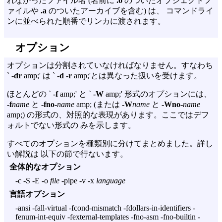
れなかったファイル名 (名前に
.o
のついたオブジェクトフ
ァイルや
.a
のついたアーカイブを含む) は、 コマンドライ
ンに並べられた順番でリンカに渡されます。
オプション
オプションは分割されていなければなりません。すなわち
`
-dr
amp;' は `
-d -r
amp;'とは異なった扱いを受けます。
ほとんどの `
-f
amp;' と `
-W
amp;' 形式のオプションには、
-f
name
と
-fno-
name
amp; (または
-W
name
と
-Wno-
name
amp;) の形式の、対照的な表現があります。ここではデフ
ォルトでない形式の みを示します。
すべてのオプションを種類別に分けてまとめました。詳し
い解説は 以下の節で行ないます。
全体的なオプション
-c -S -E -o
file
-pipe -v -x
language
言語オプション
-ansi -fall-virtual -fcond-mismatch -fdollars-in-identifiers -
fenum-int-equiv -fexternal-templates -fno-asm -fno-builtin -