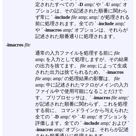
定されたすべての `
-D
amp;' や `
-U
amp;' オ
プションは、その記述された順番に関わら
ず常に `
-include
file
amp; amp;' が処理される
前に処理されます。全ての `
-include
amp;'
や `
-imacros
amp;' オプションは、それらが
記述された順番通りに処理されます。
-imacros
file
通常の入力ファイルを処理する前に
file
amp; を入力として処理しますが、その結果
の出力を捨てます。
file
amp; によって生成
された出力は捨てられるため、`
-imacros
file
amp; amp;' の処理結果の影響は、
file
amp; 中に記述されたマクロがメインの入力
ファイル中で使用可能になることだけで
す。 プリプロセッサは、`
-imacros
file
amp;'
が記述された順番に関わらず、これを処理
する前に、 コマンドラインから与えられた
全ての `
-D
amp;' や `
-U
amp;' オプションを
評価します。全ての `
-include
amp;' および `
-imacros
amp;' オプションは、それらが記述
された順番通りに処理されます。