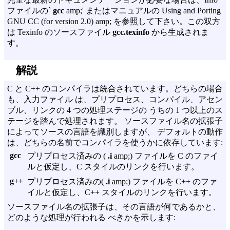
ファイルの`
gcc
amp;' またはマニュアルの
Using and Porting
GNU CC (for version 2.0) amp; を参照して下さい。この双方
は Texinfo のソースファイル
gcc.texinfo
から生成されま
す。
解説
C と C++ のコンパイラは統合されています。どちらの場合
も、入力ファイル は、プリプロセス、コンパイル、アセン
ブル、リンクの 4 つの処理ステージの うちの 1 つ以上のス
テージを踏んで処理されます。 ソースファイル名の拡張子
によってソースの言語を識別しますが、 デフォルトの動作
は、どちらの名前でコンパイラを使うかに依存しています:
gcc
プリプロセス済みの (
.i
amp;) ファイルを C のファイ
ルと仮定し、C スタイルのリンクを行います。
g++
プリプロセス済みの(
.i
amp;) ファイルを C++ のファ
イルと仮定し、C++ スタイルのリンクを行います。
ソースファイル名の拡張子は、その言語が何であるかと、
どのような処理が行われる べきかを示します: