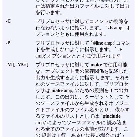
たは指定された出力ファイルに 対して出力
を行います。
-C
プリプロセッサに対してコメントの削除を
行なわないように指示します。 `
-E
amp;' オ
プションとともに使用されます。
-P
プリプロセッサに対して `
#line
amp;' コマン
ドを生成しないように指示します。 `
-E
amp;' オプションとともに使用されます。
-M [ -MG ]
プリプロセッサに対して
make
で使用可能
な、オブジェクト間の依存関係を記述した
出力を生成するように指示 します。それぞ
れのソースファイルに対して、プリプロセ
ッサは
make
amp; のための規則を 1 つ出力
します。この出力は、ターゲットとして そ
のソースファイルから生成されるオブジェ
クトファイルのファイル名をとり、 依存す
るファイルのリストとしては `
#include
amp;' によってソースファイルに 読み込ま
れる全てのファイルの名前が並びます。こ
の 規則は 1 行、あるいは長い場合には`
\