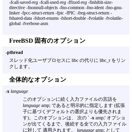
-fcall-saved-
reg
-fcall-used-
reg
-ffixed-
reg
-finhibit-size-
directive -fnonnull-objects -fno-common -fno-ident -fno-gnu-
linker -fpcc-struct-return -fpic -fPIC -freg-struct-return -
fshared-data -fshort-enums -fshort-double -fvolatile -fvolatile-
global -fverbose-asm
FreeBSD 固有のオプション
-pthread
スレッド化ユーザプロセスに libc の代りに libc_r をリン
クします。
全体的なオプション
-x
language
このオプションに続く入力ファイルの言語を
language
amp; であると明示的に指定します (拡張
子に基づくデフォルトの選択よりも優先されま
す)。このオプションは、 次の `
-x
amp;' オプショ
ンが出てくるまで、後続する全ての入力ファイル
に対して 適用されます。
language
amp; として