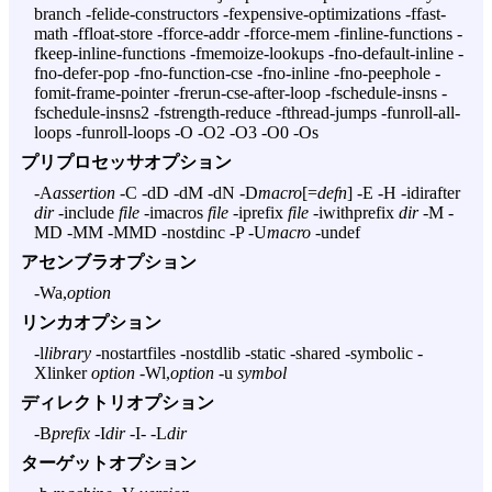
branch -felide-constructors -fexpensive-optimizations -ffast-
math -ffloat-store -fforce-addr -fforce-mem -finline-functions -
fkeep-inline-functions -fmemoize-lookups -fno-default-inline -
fno-defer-pop -fno-function-cse -fno-inline -fno-peephole -
fomit-frame-pointer -frerun-cse-after-loop -fschedule-insns -
fschedule-insns2 -fstrength-reduce -fthread-jumps -funroll-all-
loops -funroll-loops -O -O2 -O3 -O0 -Os
プリプロセッサオプション
-A
assertion
-C -dD -dM -dN -D
macro
[=
defn
] -E -H -idirafter
dir
-include
file
-imacros
file
-iprefix
file
-iwithprefix
dir
-M -
MD -MM -MMD -nostdinc -P -U
macro
-undef
アセンブラオプション
-Wa,
option
リンカオプション
-l
library
-nostartfiles -nostdlib -static -shared -symbolic -
Xlinker
option
-Wl,
option
-u
symbol
ディレクトリオプション
-B
prefix
-I
dir
-I- -L
dir
ターゲットオプション