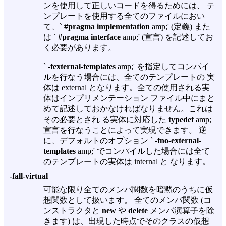
ンを使用して正しいコードを得るためには、 テ
ンプレートを使用する全てのファイルにおい
て、`
#pragma implementation
amp;' (定義) また
は `
#pragma interface
amp;' (宣言) を記述してお
く必要があります。
`
-fexternal-templates
amp;' を指定してコンパイ
ルを行なう場合には、全てのテンプレートの 実
体は external となります。全ての使用される実
体はインプリメンテーション ファイル中にまと
めて記述しておかなければなりません。これは
その必要とされ る実体に対応した
typedef
amp;
宣言を行なうことによって実現できます。 逆
に、デフォルトのオプション `
-fno-external-
templates
amp;' でコンパイルした場合には全て
のテンプレートの実体は internal と なります。
-fall-virtual
可能な限り全てのメンバ関数を暗黙のうちに仮
想関数として扱います。 全てのメンバ関数 (コ
ンストラクタと
new
や
delete
メンバ演算子を除
きます) は、出現した時点でそのクラスの仮想