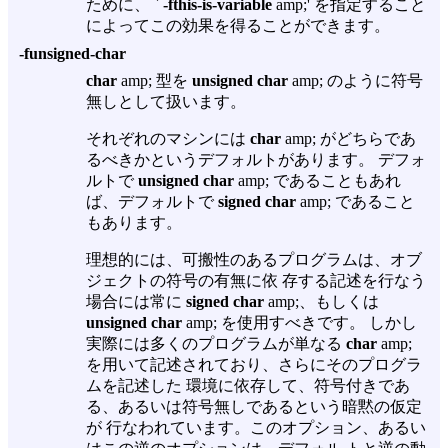
ために、 `
-fthis-is-variable
amp;' を指定すること
によってこの効果を得ることができます。
-funsigned-char
char
amp; 型を
unsigned char
amp; のように符号
無しとして扱います。
それぞれのマシンには
char
amp; がどちらであ
るべきかというデフォルトがあります。 デフォ
ルトで
unsigned char
amp; であることもあれ
ば、デフォルトで
signed char
amp; であること
もあります。
理想的には、可搬性のあるプログラムは、オブ
ジェクトの符号の有無に依 存する記述を行なう
場合には常に
signed char
amp;、もしくは
unsigned char
amp; を使用すべきです。 しかし
実際には多くのプログラムが単なる
char
amp;
を用いて記述されており、さらにそのプログラ
ムを記述した 環境に依存して、符号付きであ
る、あるいは符号無しであるという暗黙の仮定
が 行なわれています。このオプション、あるい