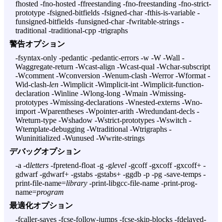
fhosted -fno-hosted -ffreestanding -fno-freestanding -fno-strict-
prototype -fsigned-bitfields -fsigned-char -fthis-is-variable -
funsigned-bitfields -funsigned-char -fwritable-strings -
traditional -traditional-cpp -trigraphs
警告オプション
-fsyntax-only -pedantic -pedantic-errors -w -W -Wall -
Waggregate-return -Wcast-align -Wcast-qual -Wchar-subscript
-Wcomment -Wconversion -Wenum-clash -Werror -Wformat -
Wid-clash-
len
-Wimplicit -Wimplicit-int -Wimplicit-function-
declaration -Winline -Wlong-long -Wmain -Wmissing-
prototypes -Wmissing-declarations -Wnested-externs -Wno-
import -Wparentheses -Wpointer-arith -Wredundant-decls -
Wreturn-type -Wshadow -Wstrict-prototypes -Wswitch -
Wtemplate-debugging -Wtraditional -Wtrigraphs -
Wuninitialized -Wunused -Wwrite-strings
デバッグオプション
-a -d
letters
-fpretend-float -g -g
level
-gcoff -gxcoff -gxcoff+ -
gdwarf -gdwarf+ -gstabs -gstabs+ -ggdb -p -pg -save-temps -
print-file-name=
library
-print-libgcc-file-name -print-prog-
name=
program
最適化オプション
-fcaller-saves -fcse-follow-jumps -fcse-skip-blocks -fdelayed-