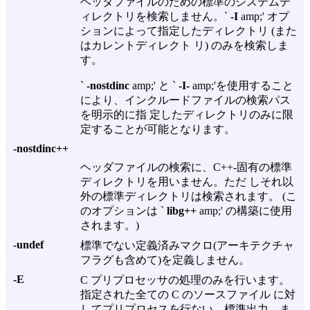
ヘッダファイルのための標準のシステムデ
ィレクトリを検索しません。`
-I
amp;' オプ
ションによって指定したディレクトリ (また
はカレントディレクト リ) のみを検索しま
す。
`
-nostdinc
amp;' と `
-I-
amp;'を使用すること
により、インクルードファイルの検索パス
を明示的に指 定したディレクトリのみに限
定することが可能となります。
-nostdinc++
ヘッダファイルの検索に、C++-固有の標準
ディレクトリを用いません。ただ しそれ以
外の標準ディレクトリは検索されます。 (こ
のオプションは `
libg++
amp;' の構築に使用
されます。)
-undef
標準でない定義済みマクロ(アーキテクチャ
フラグも含めて)を定義しません。
-E
C プリプロセッサの処理のみを行います。
指定された全ての C のソースファイル に対
してプリプロセスを行ない、標準出力、ま