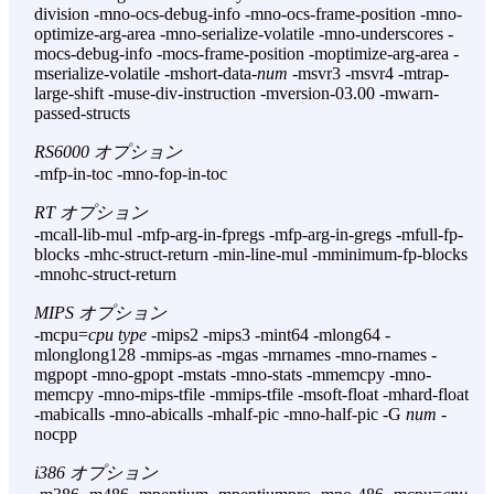
division -mno-ocs-debug-info -mno-ocs-frame-position -mno-
optimize-arg-area -mno-serialize-volatile -mno-underscores -
mocs-debug-info -mocs-frame-position -moptimize-arg-area -
mserialize-volatile -mshort-data-
num
-msvr3 -msvr4 -mtrap-
large-shift -muse-div-instruction -mversion-03.00 -mwarn-
passed-structs
RS6000 オプション
-mfp-in-toc -mno-fop-in-toc
RT オプション
-mcall-lib-mul -mfp-arg-in-fpregs -mfp-arg-in-gregs -mfull-fp-
blocks -mhc-struct-return -min-line-mul -mminimum-fp-blocks
-mnohc-struct-return
MIPS オプション
-mcpu=
cpu type
-mips2 -mips3 -mint64 -mlong64 -
mlonglong128 -mmips-as -mgas -mrnames -mno-rnames -
mgpopt -mno-gpopt -mstats -mno-stats -mmemcpy -mno-
memcpy -mno-mips-tfile -mmips-tfile -msoft-float -mhard-float
-mabicalls -mno-abicalls -mhalf-pic -mno-half-pic -G
num
-
nocpp
i386 オプション