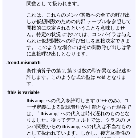
関数とし て扱われます。
これは、これらのメンバ関数への全ての呼び出
しが仮想関数のための内部 テーブルを参照して
間接的に決定されるということを意味しませ
ん。特定の状況 においては、コンパイラは与え
られた仮想関数への呼び出しを直接決定できま
す。 このような場合にはその関数呼び出しは常
に直接呼び出しとなります。
-fcond-mismatch
条件演算子の第 2, 第 3 引数の型が異なる記述を
許します。このような式の型は void となりま
す。
-fthis-is-variable
this
amp; への代入を許可します (C++ のみ)。ユ
ーザ定義による記憶管理が可 能となった現在で
は、 `
this
amp;' への代入は時代遅れのものとな
りました。従ってデフォルトでは、クラスの メ
ンバ関数からの
this
amp; への代入は不当なもの
として扱われています。しかし、後方互換性の