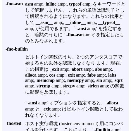
-fno-asm
asm
amp;,
inline
amp;,
typeof
amp; をキーワードと
して解釈しません。 これらの単語は識別子とし
て解釈されるようになります。これらの代用と
して
__asm__
amp;,
__inline__
amp;,
__typeof__
amp; が使用できます。 `
-ansi
amp;' を指定する
と、暗黙のうちに `
-fno-asm
amp;' を指定したも
のとみなされます。
-fno-builtin
ビルトイン関数のうち、2 つのアンダスコアで
始まるもの以外を認識しなくなり ます。現在、
この指定は
_exit
amp;,
abort
amp;,
abs
amp;,
alloca
amp;,
cos
amp;,
exit
amp;,
fabs
amp;,
labs
amp;,
memcmp
amp;,
memcpy
amp;,
sin
amp;,
sqrt
amp;,
strcmp
amp;,
strcpy
amp;,
strlen
amp; の関数
に影響を及ぼします。
`
-ansi
amp;' オプションを指定すると、
alloca
amp; と
_exit
amp; はビルトイン関数として扱わ
れなくなります。
-fhosted
ホスト実行環境 (hosted environment) 用にコンパ
イルを行います。 これにより、`
-fbuiltin
amp;'