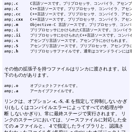
amp;
.c
     C言語ソースです。プリプロセッサ、コンパイラ、アセンブ
amp;
.C
     C++言語ソースです。プリプロセッサ、コンパイラ、アセ
amp;
.cc
    C++言語ソースです。プリプロセッサ、コンパイラ、アセ
amp;
.cxx
   C++言語ソースです。プリプロセッサ、コンパイラ、アセ
amp;
.m
     Objective-C 言語ソースです。プリプロセッサ、コ
amp;
.i
     プリプロセッサにかけられたC言語ソースです。コンパイ
amp;
.ii
    プリプロセッサにかけられたC++言語ソースです。コンパ
amp;
.s
     アセンブリ言語ソースです。アセンブラにかけられます。

amp;
.S
     アセンブリ言語ソースです。プリプロセッサ、アセンブラに
amp;
.h
その他の拡張子を持つファイルはリンカに渡されます。以
下のものがあります。
amp;
.o
     オブジェクトファイルです。

amp;
.a
リンクは、オプション
-c
,
-S
,
-E
を指定して抑制しないかぎ
り(もしくはコンパイルエラーによってすべての処理が中
断 しないかぎり)、常に最終ステージで実行されます。 リ
ンクのステージにおいては、ソースファイルに対応した全
ての
.o
ファイルと、
-l
で指定したライブラリと、認識さ