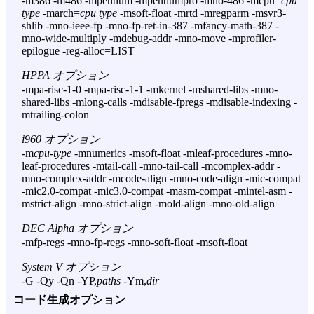
-m386 -m486 -mpentium -mpentiumpro -mno-486 -mcpu=
cpu
type
-march=
cpu type
-msoft-float -mrtd -mregparm -msvr3-
shlib -mno-ieee-fp -mno-fp-ret-in-387 -mfancy-math-387 -
mno-wide-multiply -mdebug-addr -mno-move -mprofiler-
epilogue -reg-alloc=LIST
HPPA オプション
-mpa-risc-1-0 -mpa-risc-1-1 -mkernel -mshared-libs -mno-
shared-libs -mlong-calls -mdisable-fpregs -mdisable-indexing -
mtrailing-colon
i960 オプション
-m
cpu-type
-mnumerics -msoft-float -mleaf-procedures -mno-
leaf-procedures -mtail-call -mno-tail-call -mcomplex-addr -
mno-complex-addr -mcode-align -mno-code-align -mic-compat
-mic2.0-compat -mic3.0-compat -masm-compat -mintel-asm -
mstrict-align -mno-strict-align -mold-align -mno-old-align
DEC Alpha オプション
-mfp-regs -mno-fp-regs -mno-soft-float -msoft-float
System V オプション
-G -Qy -Qn -YP,
paths
-Ym,
dir
コード生成オプション