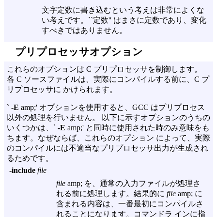
文字定数に書き込むという考えは非常によくな
い考えです。``定数'' はまさに定数であり、変化
すべきではありません。
プリプロセッサオプション
これらのオプションは C プリプロセッサを制御します。
各 C ソースファイルは、実際にコンパイルする前に、C プ
リプロセッサに かけられます。
`
-E
amp;' オプションを使用すると、GCC はプリプロセス
以外の処理を行いません。 以下に示すオプションのうちの
いくつかは、`
-E
amp;' と同時に使用された時のみ意味をも
ちます。なぜならば、これらのオプション によって、実際
のコンパイルには不適当なプリプロセッサ出力が生成され
るためです。
-include
file
file
amp; を、通常の入力ファイルが処理さ
れる前に処理します。結果的に
file
amp; に
含まれる内容は、一番最初にコンパイルさ
れることになります。コマンドラ インに指