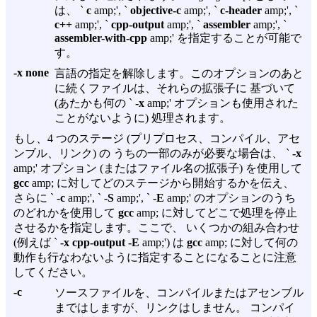
は、 `
c
amp;', `
objective-c
amp;', `
c-header
amp;', `
c++
amp;', `
cpp-output
amp;', `
assembler
amp;', `
assembler-with-cpp
amp;' を指定することが可能で
す。
-x none
言語の指定を解除します。このオプションのあと
に続くファイルは、それらの拡張子に 基づいて
(あたかも何の `
-x
amp;' オプションも使用された
ことがないように) 処理されます。
もし、4 つのステージ (プリプロセス、コンパイル、アセ
ンブル、リンク) の うちの一部のみが必要な場合は、 `
-x
amp;' オプション (またはファイル名の拡張子) を使用して
gcc
amp; に対してどのステージから開始するかを伝え、
さらに `
-c
amp;', `
-S
amp;', `
-E
amp;' のオプションのうち
のどれかを使用して
gcc
amp; に対してどこで処理を停止
させるかを指定します。ここで、 いくつかの組み合わせ
(例えば `
-x cpp-output -E
amp;') は
gcc
amp; に対して何の
動作も行なわないように指定することになることに注意
してください。
-c
ソースファイルを、コンパイルまたはアセンブル
まではしますが、リンクはしません。 コンパイ