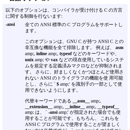
以下のオプションは、コンパイラが受け付ける C の方言
に関する制御を行ないます:
-ansi
全ての ANSI 標準の C プログラムをサポートし
ます。
このオプションは、GNU C が持つ ANSI C との
非互換な機能を全て排除します。 例えば、
asm
amp;,
inline
amp;,
typeof
などのキーワードや、
unix
amp; や
vax
などの現在使用しているシステ
ムを規定する定義済みマクロなどが抑制されま
す。 さらに、好ましくなくかつほとんど使用さ
れない ANSI のトライグラフの機能を使 用可能
とし、さらに `
$
amp;' を識別子の一部として使
用できないようにします。
代替キーワードである
__asm__
amp;,
__extension__
amp;,
__inline__
amp;,
__typeof__
amp; は、 `
-ansi
amp;' が指定された場合でも使
用することが可能です。もちろん、 これらを
ANSI C プログラムで使用することが望ましく