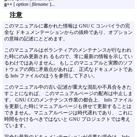
g++
[
option
|
filename
]...
注意
このマニュアルに書かれた情報は GNU C コンパイラの完
全な ドキュメンテーションからの抜粋であり、オプション
の意味の記述にとどめます。
このマニュアルはボランティアのメンテナンスが行なわれ
た時にのみ更新され るもので、常に最新の情報を示してい
るわけではありません。 もしこのマニュアルと実際のソフ
トウェアの間に矛盾点があれば、 正式なドキュメントであ
る Info ファイルのほうを参照して下さい。
このマニュアル中の古い記述が重大な混乱や不具合をきた
すことになれば、 このマニュアルページの配布は中止しま
す。 GNU CCのメンテナンス作業の都合上、 Info ファイル
を更新した時にマニュアルページも併せて更新することは
できません。マニュアルページは時代遅れであり、 これに
時間をかけるべきではないと GNU プロジェクトでは考え
ています。
完全な最新のドキュメンテーションが必要な場合は、Info