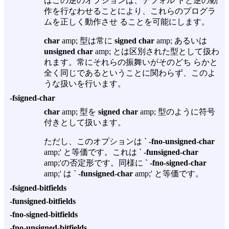
はこの逆のオプションは、デフォル トと逆の動
作を行なわせることにより、これらのプログラ
ムを正しく動作させ ることを可能にします。
char
amp; 型は常に
signed char
amp; あるいは
unsigned char
amp; とは区別された型として扱わ
れます。常にそれらの振舞いがそのどち らかと
全く同じであるということに関わらず、このよ
うな扱いを行います。
-fsigned-char
char
amp; 型を
signed char
amp; 型のように符号
付きとして扱います。
ただし、このオプションは `
-fno-unsigned-char
amp;' と等価です。これは `
-funsigned-char
amp;'の否定形です。同様に `
-fno-signed-char
amp;' は `
-funsigned-char
amp;' と等価です。
-fsigned-bitfields
-funsigned-bitfields
-fno-signed-bitfields
-fno-unsigned-bitfields