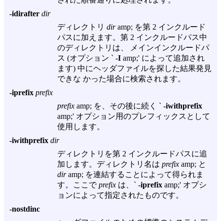
-idirafter
dir
ディレクトリ
dir
amp; を第 2 インクルード
パスに加えます。第 2 インクルードパス中
のディレクトリは、 メインインクルードパ
ス (オプション `
-I
amp;' によって追加され
ます) 中にヘッダファイルを探した結果発見
できな かった場合に検索されます。
-iprefix
prefix
prefix
amp; を、その後に続く `
-iwithprefix
amp;' オプション用のプレフィックスとして
使用します。
-iwithprefix
dir
ディレクトリを第 2 インクルードパスに追
加します。ディレクトリ名は
prefix
amp; と
dir
amp; を連結することによって得られま
す。ここで
prefix
は、`
-iprefix
amp;' オプシ
ョンによって指定されたものです。
-nostdinc