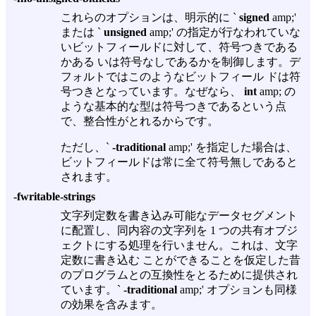
これらのオプションは、明示的に `
signed
amp;'
または `
unsigned
amp;' の指定が行なわれていな
いビットフィールドに対して、符号つきである
かある いは符号なしであるかを制御します。デ
フォルトではこのようなビットフィール ドは符
号つきとなっています。なぜなら、
int
amp; の
ような基本的な型は符号つきであるという点
で、整合性がとれるからです。
ただし、`
-traditional
amp;' を指定した場合は、
ビットフィールドは常に全て符号無しであると
されます。
-fwritable-strings
文字列定数を書き込み可能なデータセグメント
に配置し、同内容の文字列を 1 つの共有オブジ
ェクトにする処理を行いません。これは、文字
定数に書き込む ことができることを仮定した昔
のプログラムとの互換性をとるために提供され
ています。`
-traditional
amp;' オプションも同様
の効果を含みます。