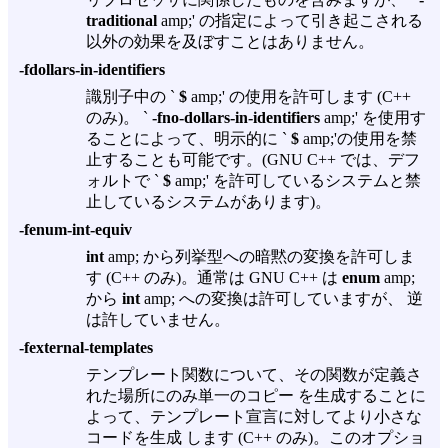
traditional
amp;' の指定によって引き起こされる
以外の効果を及ぼすことはありません。
-fdollars-in-identifiers
識別子中の `
$
amp;' の使用を許可します (C++
のみ)。 `
-fno-dollars-in-identifiers
amp;' を使用す
ることによって、明示的に `
$
amp;'の使用を禁
止することも可能です。(GNU C++ では、デフ
ォルトで `
$
amp;' を許可しているシステムと禁
止しているシステムがあります)。
-fenum-int-equiv
int
amp; から列挙型への暗黙の変換を許可しま
す (C++ のみ)。通常は GNU C++ は
enum
amp;
から
int
amp; への変換は許可していますが、 逆
は許していません。
-fexternal-templates
テンプレート関数について、その関数が定義さ
れた場所にのみ単一のコピー を生成することに
よって、テンプレート宣言に対してより小さな
コードを生成 します (C++ のみ)。このオプショ