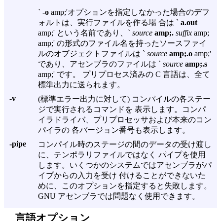
`
-o
amp;'オプションを指定しなかった場合のデフ
ォルトは、実行ファイルを作る場 合は `
a.out
amp;' という名前であり、`
source
amp;.
suffix
amp;
amp;' の形式のファイル名を持ったソースファイ
ルのオブジェクトファイルは `
source
amp;.o
amp;'
であり、アセンブラのファイルは `
source
amp;.s
amp;' です。 プリプロセス済みの C 言語は、全て
標準出力に送られます。
-v
(標準エラー出力に対して) コンパイルの各ステー
ジで実行されるコマンドを 表示します。コンパ
イラドライバ、プリプロセッサおよび本来のコン
パイラの 各バージョン番号も表示します。
-pipe
コンパイル時のステージの間のデータの受け渡し
に、テンポラリファイルではなく パイプを使用
します。いくつかのシステムではアセンブラがパ
イプからの入力を受け 付けることができないた
めに、このオプションを指定すると失敗します。
GNU アセンブラでは問題なく使用できます。
言語オプション