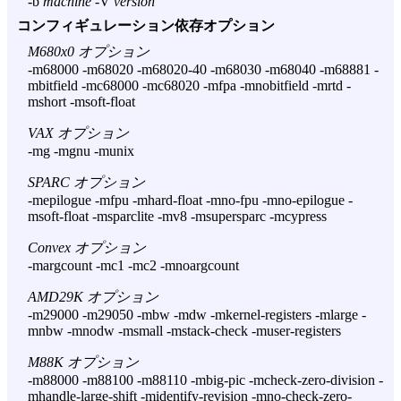
-b
machine
-V
version
コンフィギュレーション依存オプション
M680x0 オプション
-m68000 -m68020 -m68020-40 -m68030 -m68040 -m68881 -
mbitfield -mc68000 -mc68020 -mfpa -mnobitfield -mrtd -
mshort -msoft-float
VAX オプション
-mg -mgnu -munix
SPARC オプション
-mepilogue -mfpu -mhard-float -mno-fpu -mno-epilogue -
msoft-float -msparclite -mv8 -msupersparc -mcypress
Convex オプション
-margcount -mc1 -mc2 -mnoargcount
AMD29K オプション
-m29000 -m29050 -mbw -mdw -mkernel-registers -mlarge -
mnbw -mnodw -msmall -mstack-check -muser-registers
M88K オプション
-m88000 -m88100 -m88110 -mbig-pic -mcheck-zero-division -
mhandle-large-shift -midentify-revision -mno-check-zero-