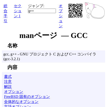
総
セク
ジャンプ:
オ
合
ショ
プ
手
ン 1
シ
引
ョ
ン
manページ — GCC
名称
gcc, g++ - GNU プロジェクト C および C++ コンパイラ
(gcc-3.2.1)
内容
書式
注意
解説
オプション
FreeBSD 固有のオプション
全体的なオプション
言語オプション