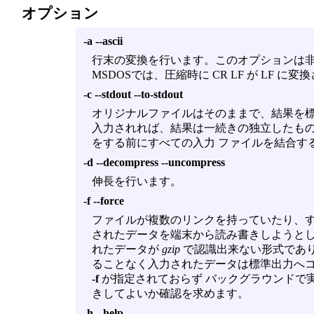
オプション
-a --ascii
行末の変換を行います。このオプションは非 
MSDOSでは、圧縮時に CR LF が LF に変
-c --stdout --to-stdout
オリジナルファイルはそのままで、結果を標
入力されれば、結果は一続きの独立したもの
をする前にすべての入力 ファイルを結合す
-d --decompress --uncompress
伸長を行います。
-f --force
ファイルが複数のリンクを持っていたり、す
されたデータを端末から読み書きしようとし
れたデータが
gzip
で認識出来ない形式でありオプ
ることなく入力されたデータは標準出力へコ
-f
が指定されておらず バックグラウンドで
きしてよいか確認を求めます。
-h --help