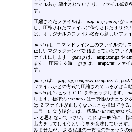
ァイル名が 縮小されていたり、ファイル転送
す。
圧縮されたファイルは、
gzip -d
か
gunzip
か
zca
し、圧縮されたファイルに保存されたオリジナ
ば、オリジナルのファイル名から新しいファ
gunzip
は、コマンドライン上のファイルのリストを 受け取り
正しいマジックナンバで 始まっているファイ
ァイルにします。
gunzip
は、
amp;.tar.gz
や
am
ます。 圧縮する時、
gzip
は、
amp;.tar
ファイ
す。
gunzip
は、
gzip, zip, compress, compress -H, pack
ファイルがどの方式で圧縮されているかは自動
gunzip
は 32ビット CRC をチェックします。
pa
します。標準の
compress
は一貫性のチェック
は .Z ファイルが正しくないことを検出できる
エラーに会う場合には、 標準の
uncompress
が
い と思わないで下さい。 これは一般的に、標
出力をしてしまうという事を意味しています。 SCO com
みませんが、 ある程度の一貫性のチェックの