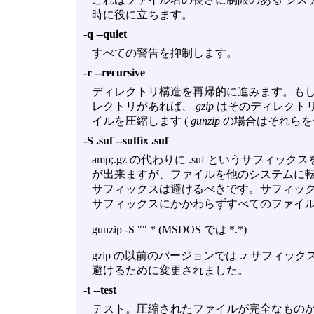
時に役に立ちます。
-q --quiet
すべての警告を抑制します。
-r --recursive
ディレクトリ構造を再帰的に進みます。もし
レクトリがあれば、
gzip
はそのディレクトリ
イルを圧縮します (
gunzip
の場合はそれらを
-S .suf --suffix .suf
amp;.gz の代わりに .suf というサフ
が出来ますが、ファイルを他のシステムに転送す
サフィックスは避けるべきです。サフィックスに
サフィックスにかかわらずすべてのファイル
gunzip -S "" * (MSDOS では *.*)
gzip の以前のバージョンでは .z サフィック
避けるために変更されました。
-t --test
テスト。圧縮されたファイルが完全なもの