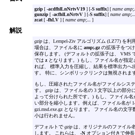
gzip
[
-acdfhlLnNrtvV19
] [
-S suffix
] [
name amp;.
gunzip
[
-acfhlLnNrtvV
] [
-S suffix
] [
name amp;..
zcat
[
-fhLV
] [
name amp;...
]
解説
gzip
は、Lempel-Ziv アルゴリズム (LZ7
場合は、ファイル名に
amp;.gz
の拡張子をつけ
保存します。 (デフォルトの拡張子は、 VMS 
では
z
となります。) もし、ファイル名が指定さ
れば、 標準入力を圧縮し、結果を標準出力へ
す。 特に、シンボリックリンクは無視されま
もし、圧縮されたファイル名がファイルシス
す。
gzip
は、ファイル名の 3 文字以上の部分
よって分けられた所です。) もし、ファイル
い部分を縮小します。例えば、ファイル名が 14 文字 
gzi.msd.exe.gz となります。 ファイ
小は行われません。
デフォルトで
gzip
は、オリジナルのファイル
します。 これらは、
-N
オプション付きで伸長