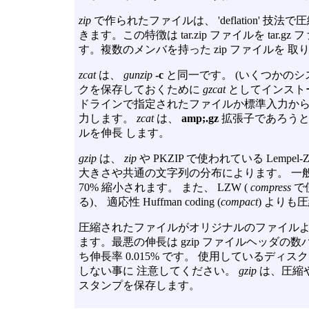
zip
で作られたファイルは、 'deflation' 技
きます。この特徴は tar.zip ファイルを ta
す。複数のメンバを持った zip ファイルを 
zcat
は、
gunzip
-c
と同一です。 (いくつかの
クを保存しておくために
gzcat
としてインスト
ドラインで指定されたファイルか標準入力から
力します。
zcat
は、
amp;.gz
拡張子であろうと
ルを伸長 します。
gzip
は、
zip
や PKZIP で使われている Lemp
大きさや共通の文字列の分布によります。 一般
70% 縮小されます。 また、 LZW (
compress
で使
る)、 適応性 Huffman coding (
compact
) よりも
圧縮されたファイルがオリジナルのファイルよ
ます。最悪の伸長は gzip ファイルヘッダの数
ち伸長率 0.015% です。 使用しているデ
しない事に 注意してください。
gzip
は、圧縮
スタンプを保存します。