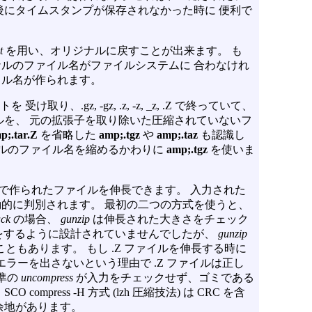
後にタイムスタンプが保存されなかった時に 便利で
t
を用い、オリジナルに戻すことが出来ます。 も
ルのファイル名がファイルシステムに 合わなけれ
イル名が作られます。
、.gz, -gz, .z, -z, _z, .Z で終っていて、
ルを、 元の拡張子を取り除いた圧縮されていないフ
p;.tar.Z
を省略した
amp;.tgz
や
amp;.taz
も認識し
ルのファイル名を縮めるかわりに
amp;.tgz
を使いま
で作られたファイルを伸長できます。 入力された
的に判別されます。 最初の二つの方式を使うと、
ck
の場合、
gunzip
は伸長された大きさをチェック
をするように設計されていませんでしたが、
gunzip
こともあります。 もし .Z ファイルを伸長する時に
エラーを出さないという理由で .Z ファイルは正し
準の
uncompress
が入力をチェックせず、ゴミである
press -H 方式 (lzh 圧縮技法) は CRC を含
余地があります。