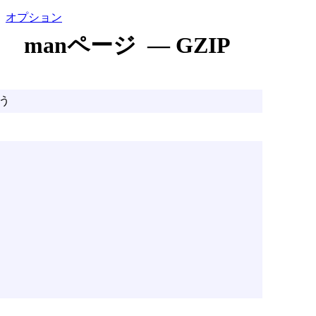
オプション
manページ — GZIP
なう