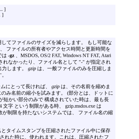
..
]
.
]
7) を利用してファイルのサイズを減らします。 もし可能な
、 ファイルの所有者やアクセス時間と更新時間を
では
-gz
、MSDOS, OS/2 FAT, Windows NT FAT, Atari
れなかったり、ファイル名として "-" が指定され
出力します。
gzip
は、一般ファイルのみを圧縮しま
す。
テムにとって長ければ、
gzip
は、その名前を縮めま
にのみ名前の縮小を試みます。 (部分とは、ドットに
名が短かい部分のみで 構成されていた時は、最も長
という制限がある時、 gzip.msdos.exe は
ル名の文字数が制限を持たないシステムでは、 ファイル名の縮
名とタイムスタンプを圧縮されたファイル中に保存
された時に、使われます。これは、圧縮されたフ