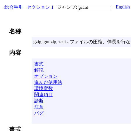
English
総合手引
セクション 1
ジャンプ:
名称
gzip, gunzip, zcat - ファイルの圧縮、伸長を行
内容
書式
解説
オプション
進んだ使用法
環境変数
関連項目
診断
注意
バグ
書式