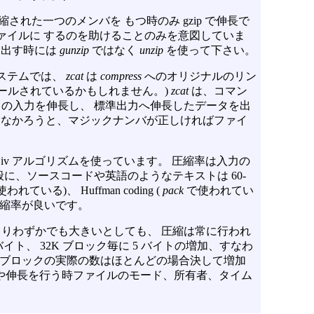
法で圧縮された一つのメンバを もつ時のみ gzip で伸長で
r.gz ファイルに するのを助けることのみを意図していま
取り出す時には
gunzip
ではなく
unzip
を使って下さい。
システムでは、
zcat
は
compress
へのオリジナルのリン
ールされているかもしれません。)
zcat
は、コマン
の入力を伸長し、 標準出力へ伸長したデータを出
なかろうと、マジックナンバが正しければファイ
el-Ziv アルゴリズムを使っています。 圧縮率は入力の
に、ソースコードや英語のようなテキストは 60-
われている)、 Huffman coding (
pack
で使われてい
圧縮率が良いです。
りわずかでも大きいとしても、 圧縮は常に行われ
バイト、 32K ブロック毎に 5 バイトの増加、すなわ
ィスクブロックの実際の数はほとんどの場合決して増加
や伸長を行う時ファイルのモード、所有者、タイム