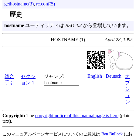
gethostname(3)
,
rc.conf(5)
歴史
hostname
ユーティリティは
BSD 4.2
から登場しています。
HOSTNAME (1)
April 28, 1995
English
Deutsch
総合
セクシ
ジャンプ:
オ
手引
ョン 1
プ
シ
ョ
ン
Copyright:
The
copyright notice of this manual page is here
(plain
text).
このマニュアルページサービスについてのご意見は
Ben Bullock
にお