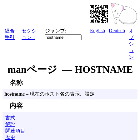
English
Deutsch
総合
セクシ
ジャンプ:
オ
手引
ョン 1
プ
シ
ョ
ン
manページ — HOSTNAME
名称
hostname
– 現在のホスト名の表示、設定
内容
書式
解説
関連項目
歴史