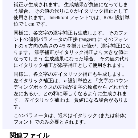
補正が生成されます。 生成結果が負値になってしま
う場合、 その値の代りに 0 がイタリック補正として
使用されます。 Intellifont フォントでは、8782 設計単
位で 1 em です。
同様に、各文字の添字補正も生成します。 そのフォ
ントの傾斜パラメータの正接 (tangent) に そのフォン
トの x 方向の高さの 4/5 を掛けた値が、添字補正にな
ります。 添字補正がイタリック補正より大きな値に
なってしまう 生成結果になった場合、 その値の代り
にイタリック補正が添字補正として使用されます。
同様に、各文字の左イタリック補正も生成します。
左イタリック補正は、
n
設計単位と 「文字のバウン
ディングボックスの左端が文字の原点から どれだけ
左にあるか」との和に等しくなるように生成されま
す。 左イタリック補正は、負値になる場合がありま
す。
このパラメータは、通常はイタリック (または斜体)
フォント でのみ必要とされます。
関連ファイル