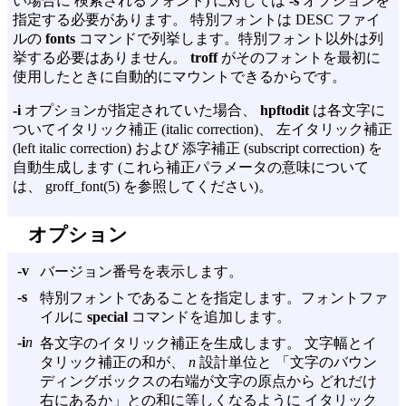
い場合に 検索されるフォント) に対しては
-s
オプションを
指定する必要があります。 特別フォントは DESC ファイ
ルの
fonts
コマンドで列挙します。特別フォント以外は列
挙する必要はありません。
troff
がそのフォントを最初に
使用したときに自動的にマウントできるからです。
-i
オプションが指定されていた場合、
hpftodit
は各文字に
ついてイタリック補正 (italic correction)、 左イタリック補正
(left italic correction) および 添字補正 (subscript correction) を
自動生成します (これら補正パラメータの意味について
は、 groff_font(5) を参照してください)。
オプション
-v
バージョン番号を表示します。
-s
特別フォントであることを指定します。フォントファ
イルに
special
コマンドを追加します。
-i
n
各文字のイタリック補正を生成します。 文字幅とイ
タリック補正の和が、
n
設計単位と 「文字のバウン
ディングボックスの右端が文字の原点から どれだけ
右にあるか」との和に等しくなるように イタリック