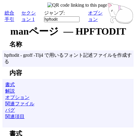
総合
セクシ
ジャンプ:
オプシ
手引
ョン 1
ョン
manページ — HPFTODIT
名称
hpftodit - groff -Tlj4 で用いるフォント記述ファイルを作成す
る
内容
書式
解説
オプション
関連ファイル
バグ
関連項目
書式