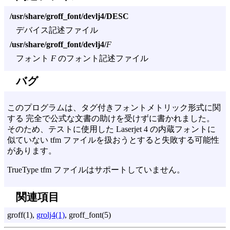
/usr/share/groff_font/devlj4/DESC
デバイス記述ファイル
/usr/share/groff_font/devlj4/
F
フォント
F
のフォント記述ファイル
バグ
このプログラムは、タグ付きフォントメトリック形式に関
する 完全で公式な文書の助けを受けずに書かれました。
そのため、テストに使用した Laserjet 4 の内蔵フォントに
似ていない tfm ファイルを扱おうとすると失敗する可能性
があります。
TrueType tfm ファイルはサポートしていません。
関連項目
groff(1),
grolj4(1)
, groff_font(5)