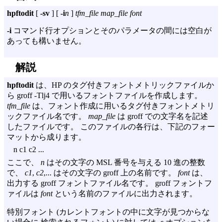
hpftodit
[
-sv
] [
-i
n
]
tfm_file
map_file
font
-i
コマンド行オプションとそのパラメータの間には空白が
あっても構いません。
解説
hpftodit
は、HP のタグ付きフォントメトリックファイルか
ら
groff -Tlj4 で用いるフォントファイルを作成します。
tfm_file
は、フォント作成に用いるタグ付きフォントメトリ
ックファイル名です。
map_file
は groff での文字名を記述
したファイルです。 このファイルの各行は、下記のフォー
マットから成ります。
n c1 c2 ...
ここで、
n
はその文字の MSL 番号を与える 10 進の整数
で、
c1
,
c2
,... はその文字の groff 上の名前です。
font
は、
出力する groff フォントファイル名です。 groff フォントフ
ァイルは
font
という名前のファイルに出力されます。
特別フォント (カレントフォントの中に文字が見つからな