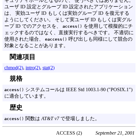
キュリティホールとなるので、 使うべきではありません。
ユーザ ID 設定とグループ ID 設定されたアプリケーション
は、 実効ユーザ ID もしくは実効グループ ID を復元する
ようにしてください。 そして実ユーザ ID もしくは実グル
ープ ID でのアクセスを、
を使用して模擬的にチ
access
()
ェックするのではなく、直接実行するべきです。 不適切に
使用された場合、
呼び出しも同様にして競合の
eaccess
()
対象となることがあります。
関連項目
chmod(2)
,
intro(2)
,
stat(2)
規格
システムコールは
IEEE Std 1003.
1-90 ("
POSIX.
1")
access
()
に適合しています。
歴史
関数は
AT&T v7
で登場しました。
access
()
ACCESS (2)
September 21, 2001