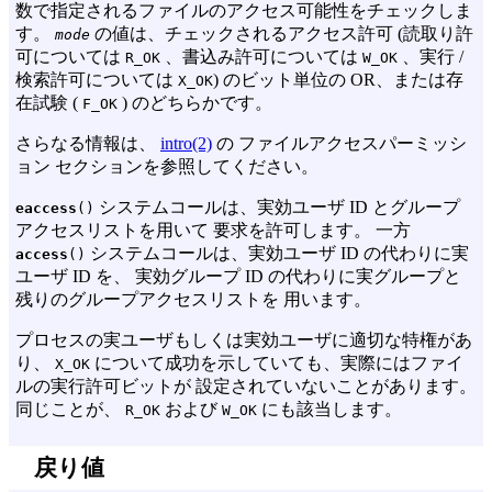
数で指定されるファイルのアクセス可能性をチェックしま
す。
の値は、チェックされるアクセス許可 (読取り許
mode
可については
、書込み許可については
、実行 /
R_OK
W_OK
検索許可については
) のビット単位の OR、または存
X_OK
在試験 (
) のどちらかです。
F_OK
さらなる情報は、
intro(2)
の ファイルアクセスパーミッシ
ョン セクションを参照してください。
システムコールは、実効ユーザ ID とグループ
eaccess
()
アクセスリストを用いて 要求を許可します。 一方
システムコールは、実効ユーザ ID の代わりに実
access
()
ユーザ ID を、 実効グループ ID の代わりに実グループと
残りのグループアクセスリストを 用います。
プロセスの実ユーザもしくは実効ユーザに適切な特権があ
り、
について成功を示していても、実際にはファイ
X_OK
ルの実行許可ビットが 設定されていないことがあります。
同じことが、
および
にも該当します。
R_OK
W_OK
戻り値