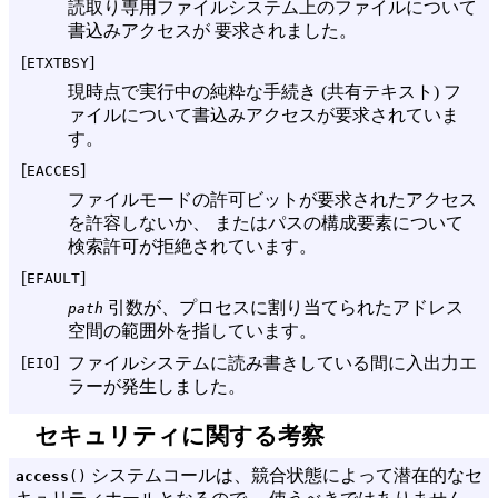
読取り専用ファイルシステム上のファイルについて
書込みアクセスが 要求されました。
[
]
ETXTBSY
現時点で実行中の純粋な手続き (共有テキスト) フ
ァイルについて書込みアクセスが要求されていま
す。
[
]
EACCES
ファイルモードの許可ビットが要求されたアクセス
を許容しないか、 またはパスの構成要素について
検索許可が拒絶されています。
[
]
EFAULT
引数が、プロセスに割り当てられたアドレス
path
空間の範囲外を指しています。
[
]
ファイルシステムに読み書きしている間に入出力エ
EIO
ラーが発生しました。
セキュリティに関する考察
システムコールは、競合状態によって潜在的なセ
access
()