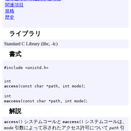
関連項目
規格
歴史
ライブラリ
Standard C Library (libc, -lc)
書式
#include <unistd.h>
int
;
access
(const char *path, int mode)
int
;
eaccess
(const char *path, int mode)
解説
システムコールと
システムコールは、
access
()
eaccess
()
引数によって示されたアクセス許可について
引
mode
path