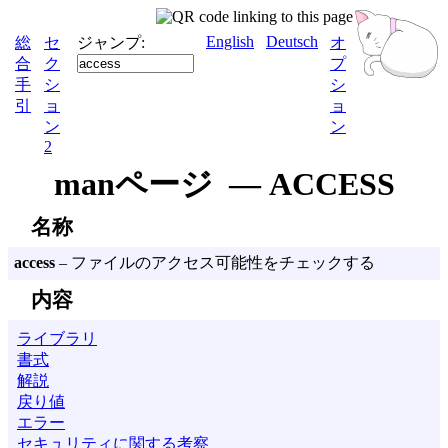
English
Deutsch
総
セ
ジャンプ:
オ
合
ク
プ
手
シ
シ
引
ョ
ョ
ン
ン
2
manページ — ACCESS
名称
access
– ファイルのアクセス可能性をチェックする
内容
ライブラリ
書式
解説
戻り値
エラー
セキュリティに関する考察