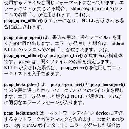
使用するファイルと同じフォーマットになっています。エ
ラーテキストが戻 される場合、
stdin
ebuf
stdin.ebuf のシノ
ニムで名前「-」が使用されます。これは、
pcap_open_offline()
がエラーになり、
NULL
が戻される場
合に設定されます。
pcap_dump_open()
は、書込み用の「保存ファイル」を開
くために呼び出します。エラーが発生し た場合は、
stdout
NULL
のシノニムで名前「-」が戻されます。
p
は、
pcap_open_offline()
か
pcap_open_live()
が戻す
pcap
構造体
です。
fname
は、開くファイルの名前を指定します。
NULL
が戻された場合は、
pcap_geterr()
を使用してエラ
ーテキストを入手できます。
pcap_lookupdev()
は、
pcap_open_live()
と
pcap_lookupnet()
での使用に適したネットワークデバイスのポインタを戻し
ます。エラーが発生 した場合は
NULL
が戻され、
errbuf
に適切なエラーメッセージが入ります。
pcap_lookupnet()
は、ネットワークデバイス
device
に関連
するネットワーク番号とマスクを決めます。
netp
と
maskp
は、
bpf_u_int32
ポインタです。エラーが発生した場合は