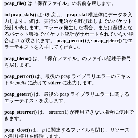
pcap_file()
は「保存ファイル」の名前を戻します。
int pcap_stats()
は 0を戻し、
pcap_stat
構造体にデータを入
力します。値は、実行の開始から呼び出しまでのパケット
統計を表します。エラーが発生した場合、または基礎とな
るパケット獲得でパ ケット統計がサポートされていない場
合は -1 が戻されます。
pcap_perror()
か
pcap_geterr()
でエ
ラーテキストを入手してください。
pcap_fileno()
は、「保存ファイル」のファイル記述子番号
を戻します。
pcap_perror()
は、最後の pcap ライブラリエラーのテキス
トを
prefix
に続けて
stderr
に出力します。
pcap_geterr()
は、最後の pcap ライブラリエラーに関する
エラーテキストを戻します。
pcap_strerror()
は、 strerror(1) が使用できない場合に使用で
きます。
pcap_close()
は、
p
に関連するファイルを閉じ、リソース
の割り振りを解除します。