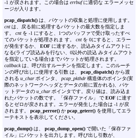
-1 が戻されます。この場合は
errbuf
に適切な エラーメッセ
ージが入ります。
pcap_dispatch()
は、パケットの収集と処理に使用します。
cnt
は、戻る前に処理するパケットの最大数を指定しま
す。
cnt
を -1 にすると、1つのバッファで受け取ったすべ
てのパケットが処理されま す。
cnt
を 0にすると、エラー
が発生するか、
EOF
に達するか、読込みタイムアウトに
なる(ライブ読込みを行ない、0以外の読込 みタイムアウト
を指定している場合)までパケットが処理されます。
callback
は、呼び出すルーチンを指定します。このルーチ
ンの呼び出しに使用する引数 は、
pcap_dispatch()
から渡
される
u_char
ポインタ、
pcap_pkthdr
構造体のポインタ(実
際のネットワークヘッダとデータの前に置かれる)、パケ
ッ トデータの
u_char
ポインタです。戻り値は、読み込ま
れたパケットの数です。「保存ファイル」 で
EOF
に達す
るとゼロが戻されます。エラーが発生した場合は -1 が戻
されます。
pcap_perror()
か
pcap_geterr()
を使用してエラ
ーテキストを表示してください。
pcap_dump()
は、
pcap_dump_open()
で開いた「保存ファ
イル」にパケットを出力します。呼び出し引数が、