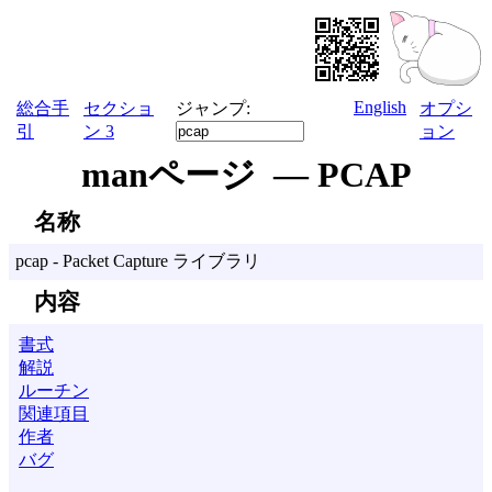
English
総合手
セクショ
ジャンプ:
オプシ
引
ン 3
ョン
manページ — PCAP
名称
pcap - Packet Capture ライブラリ
内容
書式
解説
ルーチン
関連項目
作者
バグ