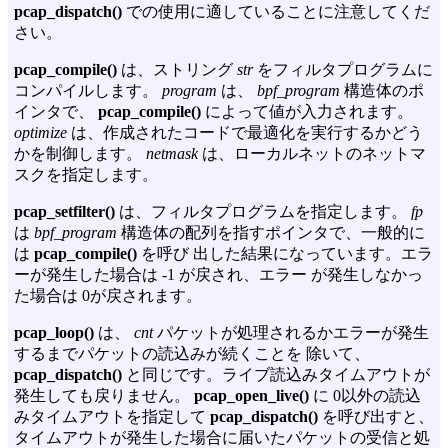
pcap_dispatch()
での使用に適していることに注意してくだ
さい。
pcap_compile()
は、ストリング
str
をフィルタプログラムに
コンパイルします。
program
は、
bpf_program
構造体のポ
インタで、
pcap_compile()
によって値が入力されます。
optimize
は、作成されたコードで最適化を実行するかどう
かを制御します。
netmask
は、ローカルネットのネットマ
スクを指定します。
pcap_setfilter()
は、フィルタプログラムを指定します。
fp
は
bpf_program
構造体の配列を指すポインタで、一般的に
は
pcap_compile()
を呼び 出した結果になっています。エラ
ーが発生した場合は -1 が戻され、エラー が発生しなかっ
た場合は 0が戻されます。
pcap_loop()
は、
cnt
パケットが処理されるかエラーが発生
するまでパケットの読込みが続くことを 除いて、
pcap_dispatch()
と同じです。ライブ読込みタイムアウトが
発生しても戻りません。
pcap_open_live()
に 0以外の読込
みタイムアウトを指定して
pcap_dispatch()
を呼び出すと、
タイムアウトが発生した場合に届いたパケットの受信と処