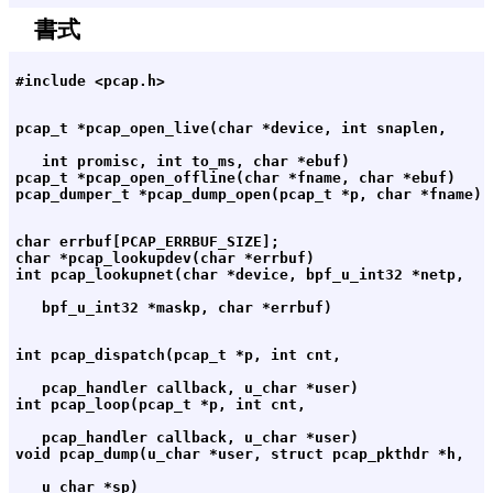
書式
   int promisc, int to_ms, char *ebuf)

pcap_t *pcap_open_offline(char *fname, char *ebuf)

char errbuf[PCAP_ERRBUF_SIZE];

char *pcap_lookupdev(char *errbuf)

   pcap_handler callback, u_char *user)

   pcap_handler callback, u_char *user)
