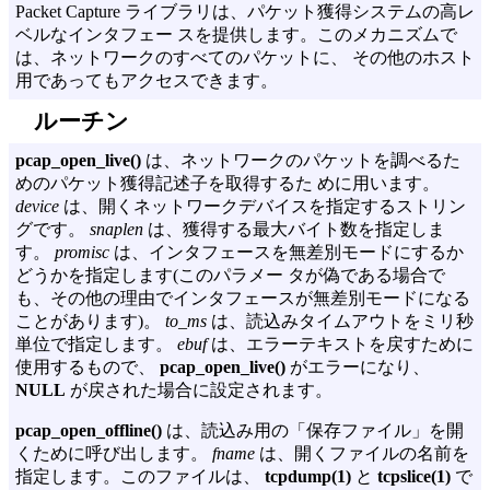
Packet Capture ライブラリは、パケット獲得システムの高レ
ベルなインタフェー スを提供します。このメカニズムで
は、ネットワークのすべてのパケットに、 その他のホスト
用であってもアクセスできます。
ルーチン
pcap_open_live()
は、ネットワークのパケットを調べるた
めのパケット獲得記述子を取得するた めに用います。
device
は、開くネットワークデバイスを指定するストリン
グです。
snaplen
は、獲得する最大バイト数を指定しま
す。
promisc
は、インタフェースを無差別モードにするか
どうかを指定します(このパラメー タが偽である場合で
も、その他の理由でインタフェースが無差別モードになる
ことがあります)。
to_ms
は、読込みタイムアウトをミリ秒
単位で指定します。
ebuf
は、エラーテキストを戻すために
使用するもので、
pcap_open_live()
がエラーになり、
NULL
が戻された場合に設定されます。
pcap_open_offline()
は、読込み用の「保存ファイル」を開
くために呼び出します。
fname
は、開くファイルの名前を
指定します。このファイルは、
tcpdump(1)
と
tcpslice(1)
で