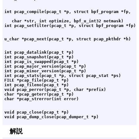
   char *str, int optimize, bpf_u_int32 netmask)

int pcap_datalink(pcap_t *p)

int pcap_snapshot(pcap_t *p)

int pcap_is_swapped(pcap_t *p)

int pcap_major_version(pcap_t *p)

int pcap_minor_version(pcap_t *p)

int pcap_stats(pcap_t *p, struct pcap_stat *ps)

FILE *pcap_file(pcap_t *p)

int pcap_fileno(pcap_t *p)

void pcap_perror(pcap_t *p, char *prefix)

char *pcap_geterr(pcap_t *p)

void pcap_close(pcap_t *p)

解説