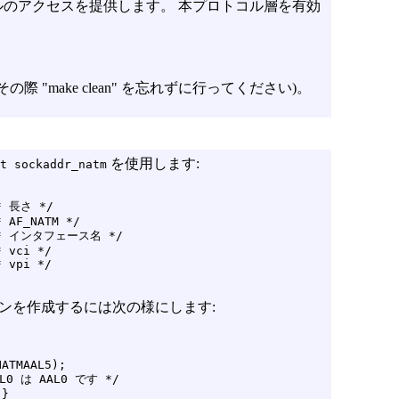
ベルのアクセスを提供します。 本プロトコル層を有効
 "make clean" を忘れずに行ってください)。
を使用します:
t sockaddr_natm
* 長さ */

 AF_NATM */

  /* インタフェース名 */

 vci */

 vpi */

コネクションを作成するには次の様にします:
ATMAAL5);

AL0 は AAL0 です */

}
