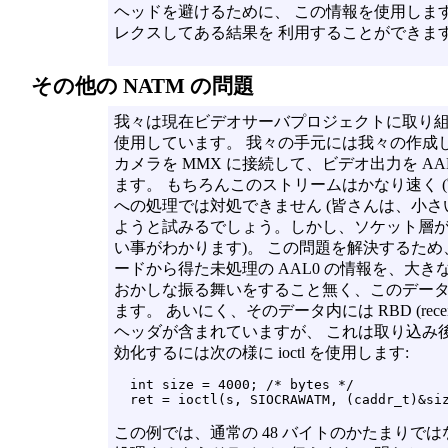
ヘッドを避けるために、 この情報を使用します
レクスしてある結果を 利用することができま
その他の NATM の問題
我々は現在ビデオサーバプロジェクトに取り組
使用しています。 我々の手元には我々の作成し
カメラを MMX に接続して、ビデオ出力を A
ます。 もちろんこのストリームはかなり速く (実
への処理では対処できません (皆さんは、小さい
ようと試みるでしょう。しかし、ソケット層が
い事がわかります)。 この問題を解決するため、
ードから得た未処理の AAL0 の情報を、大
おかしな振る舞いをすること無く、このデータ
ます。 あいにく、そのデータ内には RBD (receive 
ヘッダが含まれていますが、 これは取り込み後に
効化するには次の様に ioctl を使用します:
  int size = 4000; /* bytes */

この例では、通常の 48 バイトのかたまりではなく