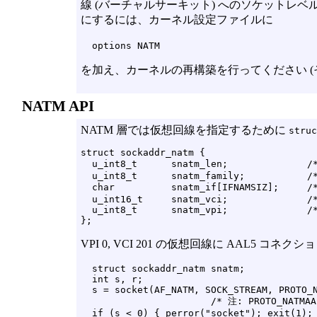
線 (バーチャルサーキット) へのソケットレ
にするには、カーネル設定ファイルに
options NATM
を加え、カーネルの再構築を行ってください (その際
NATM API
NATM 層では仮想回線を指定するために
struc
struct sockaddr_natm {

  u_int8_t      snatm_len;              /
  u_int8_t      snatm_family;           /*
  char          snatm_if[IFNAMSIZ];   
  u_int16_t     snatm_vci;              /*
  u_int8_t      snatm_vpi;              /*
VPI 0, VCI 201 の仮想回線に AAL5 
  struct sockaddr_natm snatm;

  int s, r;

  s = socket(AF_NATM, SOCK_STREAM, PROTO_N
                       /* 注: PROTO_NATMA
  if (s < 0) { perror("socket"); exit(1); 