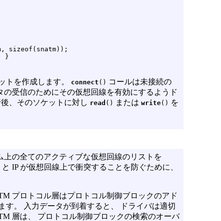
, sizeof(snatm));

 }

ケットを作成します。
コールは未接続の
connect
()
ータの受信のためにその仮想回線を有効にするようド
行後、そのソケットに対し
または
を
read
()
write
()
テム上の全てのアクティブな仮想回線のリストを
 と IP が仮想回線上で衝突することを防ぐために、
TM プロトコル層はプロトコル制御ブロックのアド
します。 入力データが到着すると、 ドライバは適切
TM 層は、 プロトコル制御ブロックの検索のオーバ