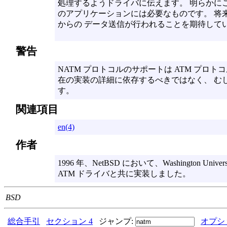
処理するようドライバに伝えます。 明らかに
のアプリケーションには必要なものです。 将来
からの データ送信が行われることを期待して
警告
NATM プロトコルのサポートは ATM プロ
在の実装の詳細に依存するべきではなく、 む
す。
関連項目
en(4)
作者
1996 年、NetBSD において、Washington Unive
ATM ドライバと共に実装しました。
BSD
総合手引
セクション 4
ジャンプ:
オプシ