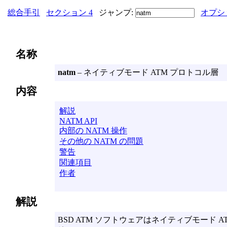
総合手引
セクション 4
ジャンプ:
オプシ
名称
natm
– ネイティブモード ATM プロトコル層
内容
解説
NATM API
内部の NATM 操作
その他の NATM の問題
警告
関連項目
作者
解説
BSD ATM ソフトウェアはネイティブモード AT