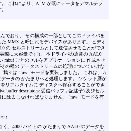
。 これにより、ATM が既にデータをデマルチプ
す。
んでおり、 その構成の一部としてこのドライバを
た MMX と呼ばれるデバイスがあります。 ビデオ
AL0 の セルストリームとして送信させることができ
際に大容量です!)、 本ドライバの通常の AAL0
 mbuf ごとのセルをアプリケーションに 作成させ
その種の データストリームの処理についていけな
我々は "raw" モードを実装しました。 これは、カ
きなデータの かたまりへと処理します。 ソケット層が
をリアルタイムに ディスクへ保存することができ
buffer descriptors: 受信バッファ記述子) 及びセル
除去しなければなりません。 "raw" モードを有
、4000 バイトの かたまりで AAL0 のデータを