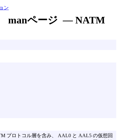
ョン
manページ — NATM
M プロトコル層を含み、 AAL0 と AAL5 の仮想回