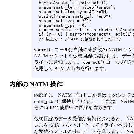
  bzero(&snatm, sizeof(snatm));

  snatm.snatm_len = sizeof(snatm);

  snatm.snatm_family = AF_NATM;

  sprintf(snatm.snatm_if, "en0");

  snatm.snatm_vci = 201;

  snatm.snatm_vpi = 0;

  r = connect(s, (struct sockaddr *)&snatm
  if (r < 0) { perror("connect"); exit(1);
コールは単純に未接続の NATM ソ
socket
()
NATM ソケットを仮想回線に結び付け、 デ
ライバに通知します。
コールの実
connect
()
使用して ATM 入出力を行います。
内部の NATM 操作
内部的に、NATM プロトコル層は そのシス
に保持しています。 これは、NATM
natm_pcbs
その時 IP で使用中の回線を含みます。
仮想回線のデータ受信が有効化されると、 NA
レスを 受信 "ハンドル" としてドライバへ渡
な受信ハンドルと共にデータを返します。 NA