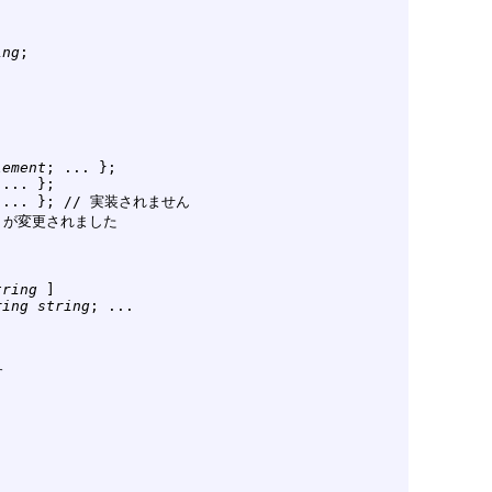
ing
;

lement
; ... };

 ... };

 ... }; // 実装されません

トが変更されました

tring
 ]

ring
string
; ...


