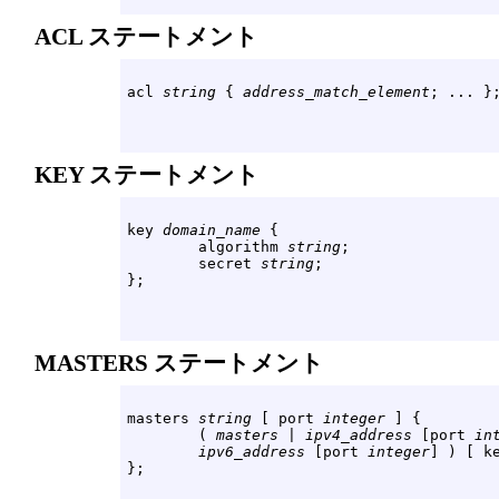
ACL ステートメント
acl 
string
 { 
address_match_element
KEY ステートメント
key 
domain_name
 {

        algorithm 
string
;

        secret 
string
;

MASTERS ステートメント
masters 
string
 [ port 
integer
 ] {

        ( 
masters
 | 
ipv4_address
 [port 
in
ipv6_address
 [port 
integer
] ) [ k