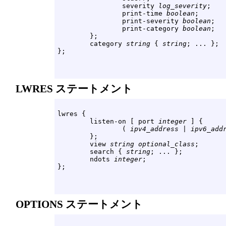
                severity 
log_severity
;

                print-time 
boolean
;

                print-severity 
boolean
;

                print-category 
boolean
;

        };

        category 
string
 { 
string
; ... };

LWRES ステートメント
lwres {

        listen-on [ port 
integer
 ] {

                ( 
ipv4_address
 | 
ipv6_add
        };

        view 
string
optional_class
;

        search { 
string
; ... };

        ndots 
integer
;

OPTIONS ステートメント