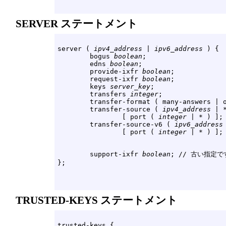
SERVER ステートメント
server ( 
ipv4_address
 | 
ipv6_address
 ) {

        bogus 
boolean
;

        edns 
boolean
;

        provide-ixfr 
boolean
;

        request-ixfr 
boolean
;

        keys 
server_key
;

        transfers 
integer
;

        transfer-format ( many-answers | o
        transfer-source ( 
ipv4_address
 | *
                [ port ( 
integer
 | * ) ];

        transfer-source-v6 ( 
ipv6_address
                [ port ( 
integer
        support-ixfr 
boolean
; // 古い指定です
TRUSTED-KEYS ステートメント
trusted-keys {
