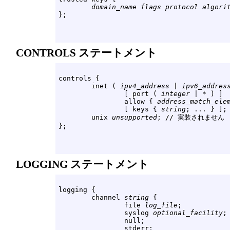
domain_name
flags
protocol
algori
CONTROLS ステートメント
controls {

        inet ( 
ipv4_address
 | 
ipv6_addres
                [ port ( 
integer
 | * ) ]

                allow { 
address_match_ele
                [ keys { 
string
; ... } ];

        unix 
unsupported
; // 実装されません

LOGGING ステートメント
logging {

        channel 
string
 {

                file 
log_file
;

                syslog 
optional_facility
;

                null;

                stderr;
