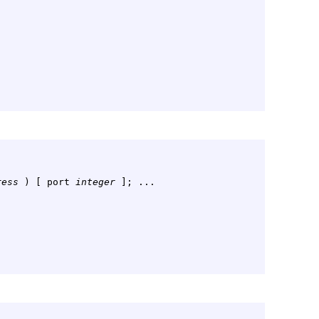
ress
 ) [ port 
integer
 ]; ...
