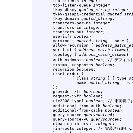
        tcp-clients 
integer
;

        tcp-listen-queue 
integer
;

        tkey-dhkey 
quoted_string
integer
;

        tkey-gssapi-credential 
quoted_str
        tkey-domain 
quoted_string
;

        transfers-per-ns 
integer
;

        transfers-in 
integer
;

        transfers-out 
integer
;

        use-ixfr 
boolean
;

        version ( 
quoted_string
 | none );

        allow-recursion { 
address_match_e
        sortlist { 
address_match_element
;
        topology { 
address_match_element
;
        auth-nxdomain 
boolean
; // デフォル
        minimal-responses 
boolean
;

        recursion 
boolean
;

        rrset-order {

                [ class 
string
 ] [ type 
s
                [ name 
quoted_string
 ] 
st
        };

        provide-ixfr 
boolean
;

        request-ixfr 
boolean
;

        rfc2308-type1 
boolean
; // 未実装です
        additional-from-auth 
boolean
;

        additional-from-cache 
boolean
;

        query-source 
querysource4
;

        query-source-v6 
querysource6
;

        cleaning-interval 
integer
;

        min-roots 
integer
; // 実装されません
