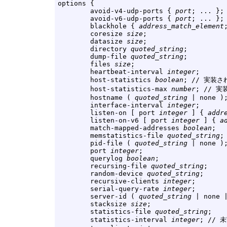
options {

        avoid-v4-udp-ports { 
port
; ... };

        avoid-v6-udp-ports { 
port
; ... };

        blackhole { 
address_match_element
        coresize 
size
;

        datasize 
size
;

        directory 
quoted_string
;

        dump-file 
quoted_string
;

        files 
size
;

        heartbeat-interval 
integer
;

        host-statistics 
boolean
; // 実装さ
        host-statistics-max 
number
; // 実
        hostname ( 
quoted_string
 | none );
        interface-interval 
integer
;

        listen-on [ port 
integer
 ] { 
addr
        listen-on-v6 [ port 
integer
 ] { 
a
        match-mapped-addresses 
boolean
;

        memstatistics-file 
quoted_string
;

        pid-file ( 
quoted_string
 | none );
        port 
integer
;

        querylog 
boolean
;

        recursing-file 
quoted_string
;

        random-device 
quoted_string
;

        recursive-clients 
integer
;

        serial-query-rate 
integer
;

        server-id ( 
quoted_string
 | none |
        stacksize 
size
;

        statistics-file 
quoted_string
;

        statistics-interval 
integer
; // 