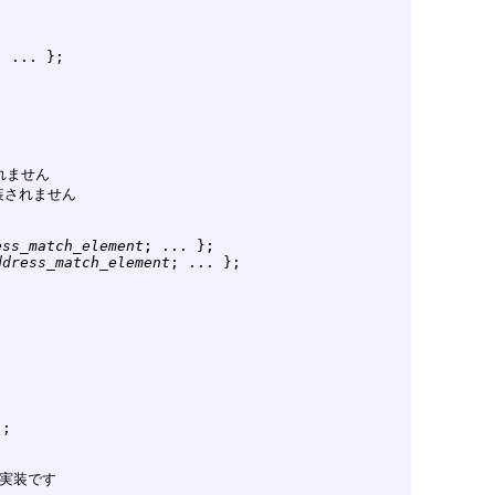
; ... };

れません

装されません



ess_match_element
; ... };

ddress_match_element
; ... };



;

未実装です
