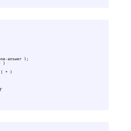
ne-answer );

 )

 | * )


