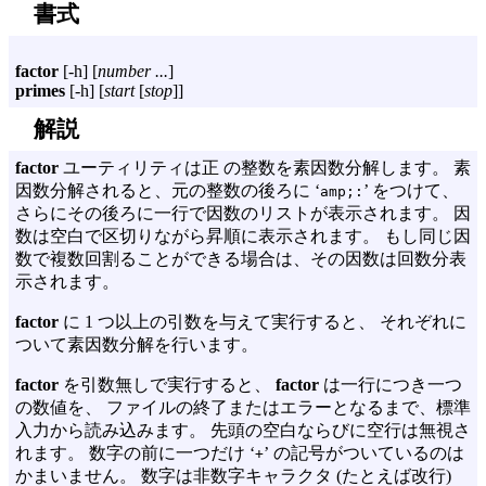
書式
factor
[
-h
] [
number ...
]
primes
[
-h
] [
start
[
stop
]]
解説
factor
ユーティリティは正 の整数を素因数分解します。 素
因数分解されると、元の整数の後ろに ‘
’ をつけて、
amp;:
さらにその後ろに一行で因数のリストが表示されます。 因
数は空白で区切りながら昇順に表示されます。 もし同じ因
数で複数回割ることができる場合は、その因数は回数分表
示されます。
factor
に 1 つ以上の引数を与えて実行すると、 それぞれに
ついて素因数分解を行います。
factor
を引数無しで実行すると、
factor
は一行につき一つ
の数値を、 ファイルの終了またはエラーとなるまで、標準
入力から読み込みます。 先頭の空白ならびに空行は無視さ
れます。 数字の前に一つだけ ‘
’ の記号がついているのは
+
かまいません。 数字は非数字キャラクタ (たとえば改行)