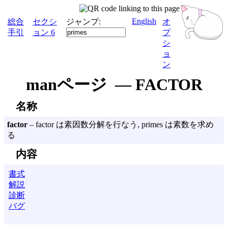
English
総合
セクシ
ジャンプ:
オ
手引
ョン 6
プ
シ
ョ
ン
manページ — FACTOR
名称
factor
– factor は素因数分解を行なう, primes は素数を求め
る
内容
書式
解説
診断
バグ