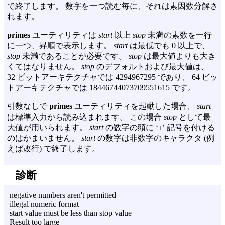
で終了します。 数字を一つ読む毎に、それは素因数分解さ
れます。
primes
ユーティリティは
start
以上
stop
未満の素数を一行
に一つ、昇順で表示します。
start
は最低でも 0 以上で、
stop
未満であることが必要です。
stop
は最大値よりも大き
くてはなりません。
stop
のデフォルトおよび最大値は、
32 ビットアーキテクチャでは 4294967295 であり、 64 ビッ
トアーキテクチャでは 18446744073709551615 です。
引数なしで
primes
ユーティリティを起動した場合、
start
は標準入力から読み込まれます。 この場合
stop
として最
大値が用いられます。
start
の数字の頭に ‘
’ 記号を付ける
+
のはかまいません。
start
の数字は非数字のキャラクタ (例
えば改行) で終了します。
診断
negative numbers aren't permitted
illegal numeric format
start value must be less than stop value
Result too large