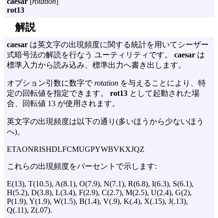
caesar
[
rotation
]
rot13
解説
caesar
は英文字の出現頻度に関する統計を用いてシーザー
式暗号法の解読を行なう ユーティリティです。
caesar
は
標準入力から読み込み、標準出力へ書き出します。
オプション引数に数字で
rotation
を与えることにより、特
定の回転値を指定できます。
rot13
として起動された場
合、回転値 13 が使用されます。
英文字の出現頻度は以下の通り(多いほうから少ないほう
へ)。
ETAONRISHDLFCMUGPYWBVKXJQZ
これらの出現頻度をパーセントで示します:
E(13), T(10.5), A(8.1), O(7.9), N(7.1), R(6.8), I(6.3), S(6.1),
H(5.2), D(3.8), L(3.4), F(2.9), C(2.7), M(2.5), U(2.4), G(2),
P(1.9), Y(1.9), W(1.5), B(1.4), V(.9), K(.4), X(.15), J(.13),
Q(.11), Z(.07).