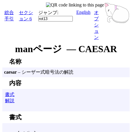
English
総合
セクシ
ジャンプ:
オ
手引
ョン 6
プ
シ
ョ
ン
manページ — CAESAR
名称
caesar
– シーザー式暗号法の解読
内容
書式
解説
書式