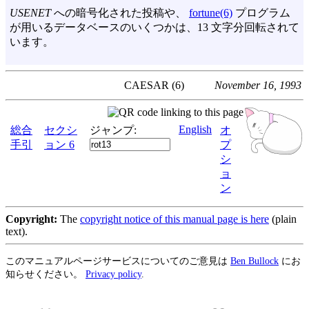
USENET
への暗号化された投稿や、
fortune(6)
プログラム
が用いるデータベースのいくつかは、13 文字分回転されて
います。
CAESAR (6)
November 16, 1993
English
総合
セクシ
ジャンプ:
オ
手引
ョン 6
プ
シ
ョ
ン
Copyright:
The
copyright notice of this manual page is here
(plain
text).
このマニュアルページサービスについてのご意見は
Ben Bullock
にお
知らせください。
Privacy policy
.