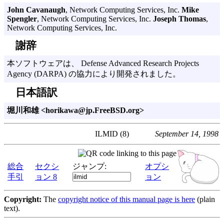
John Cavanaugh
, Network Computing Services, Inc.
Mike
Spengler
, Network Computing Services, Inc.
Joseph Thomas
,
Network Computing Services, Inc.
謝辞
本ソフトウェアは、 Defense Advanced Research Projects
Agency (DARPA) の協力により開発されました。
日本語訳
堀川和雄 <horikawa@jp.FreeBSD.org>
ILMID (8)
September 14, 1998
総合
セクシ
ジャンプ:
オプシ
手引
ョン 8
ョン
Copyright:
The
copyright notice of this manual page is here
(plain
text).