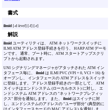
書式
ilmid
[
-d
level
] [
-f
] [
-r
]
解説
ilmid
ユーティリティは、 ATM ネットワークスイッチに
ILMI ATM アドレス登録手続きを行う、 HARP ATM デーモ
ンです。 通常、ブート時に、ATM スタートアップスクリ
プトから起動されます。
UNI シグナリングマネージャがアタッチされた ATM イン
タフェース毎に、
ilmid
は ILMI PVC (VPI = 0, VCI = 16) を
オープンし、 インタフェースの ATM アドレスをスイッチ
に登録します。 アドレス登録手続きの一部として、 ATM
スイッチはエンドシステム (ローカルホスト) に対し、 エ
ンドシステム ATM アドレスの "ネットワークプレフィッ
クス" 部分を通知します。 また、
ilmid
はスイッチに対
し、エンドシステムのアドレスの "ユーザ部分" (典型的に
はインタフェースカードの MAC アドレス) を通知しま