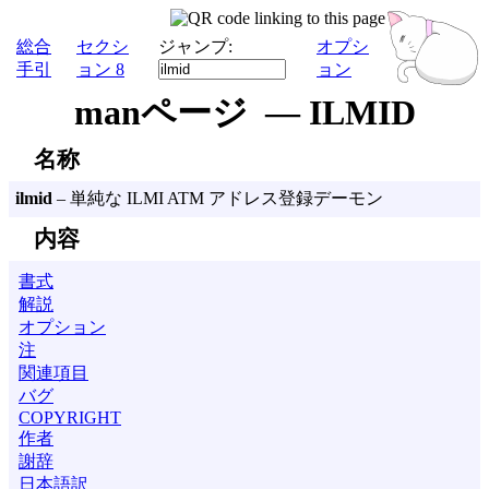
総合
セクシ
ジャンプ:
オプシ
手引
ョン 8
ョン
manページ — ILMID
名称
ilmid
– 単純な ILMI ATM アドレス登録デーモン
内容
書式
解説
オプション
注
関連項目
バグ
COPYRIGHT
作者
謝辞
日本語訳