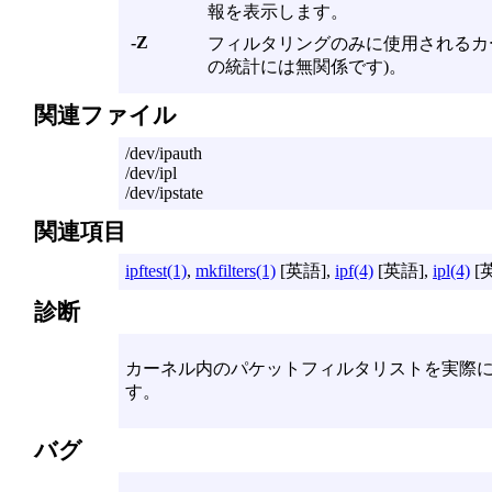
報を表示します。
-Z
フィルタリングのみに使用されるカー
の統計には無関係です)。
関連ファイル
/dev/ipauth
/dev/ipl
/dev/ipstate
関連項目
ipftest(1)
,
mkfilters(1)
[英語],
ipf(4)
[英語],
ipl(4)
[
診断
カーネル内のパケットフィルタリストを実際に更
す。
バグ