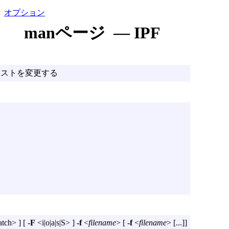
オプション
manページ — IPF
タリストを変更する
tch> ] [
-F
<i|o|a|s|S> ]
-f
<
filename
> [
-f
<
filename
> [...]]