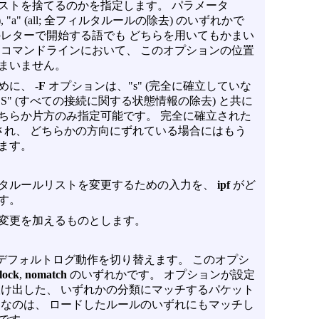
ストを捨てるのかを指定します。 パラメータ
ut; 出力), "a" (all; 全フィルタルールの除去) のいずれかで
のレターで開始する語でも どちらを用いてもかまい
るコマンドラインにおいて、 このオプションの位置
まいません。
ために、
-F
オプションは、"s" (完全に確立していな
"S" (すべての接続に関する状態情報の除去) と共に
どちらか片方のみ指定可能です。 完全に確立された
表示され、 どちらかの方向にずれている場合にはもう
ます。
タルールリストを変更するための入力を、
ipf
がど
す。
変更を加えるものとします。
デフォルトログ動作を切り替えます。 このオプシ
lock
,
nomatch
のいずれかです。 オプションが設定
抜け出した、 いずれかの分類にマッチするパケット
用なのは、 ロードしたルールのいずれにもマッチし