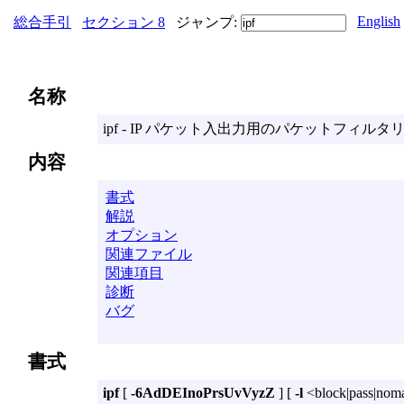
English
総合手引
セクション 8
ジャンプ:
名称
ipf - IP パケット入出力用のパケットフィル
内容
書式
解説
オプション
関連ファイル
関連項目
診断
バグ
書式
ipf
[
-6AdDEInoPrsUvVyzZ
] [
-l
<block|pass|noma