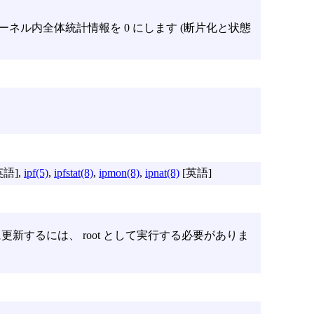
ネル内全体統計情報を 0 にします (断片化と状態
英語],
ipf(5)
,
ipfstat(8)
,
ipmon(8)
,
ipnat(8)
[英語]
新するには、 root として実行する必要がありま