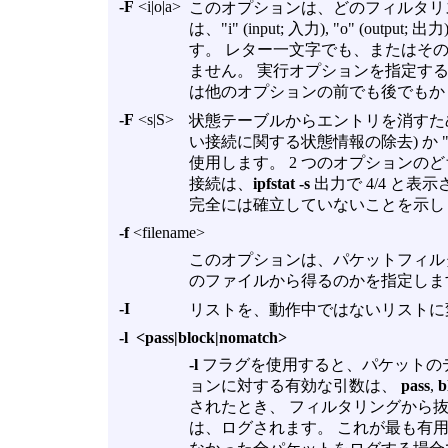
-F
<i|o|a>
このオプションは、どのフィルタリ
は、"i" (input; 入力), "o" (outp
す。 レター一文字でも、またはそ
ません。 実行オプションを指定す
は他のオプションの前でも後でもか
-F
<s|S>
状態テーブルからエントリを消す
い接続に関する状態情報の除去) か 
使用します。 2 つのオプションの
接続は、
ipfstat -s
出力で 4/4 と
完全には確立していないことを示し
-f
<filename>
このオプションは、パケットフィル
のファイルから得るのかを指定しま
-I
リストを、動作中ではないリストに
-l <pass|block|nomatch>
-l
フラグを使用すると、パケットの
ョンに対する有効な引数は、
pass
,
b
されたとき、 フィルタリングから
は、ログされます。 これが最も有