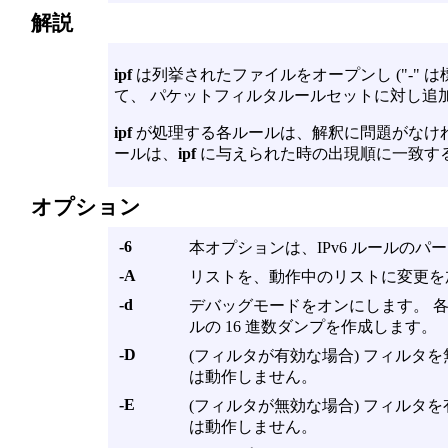
解説
ipf
は列挙されたファイルをオープンし ("-" 
て、 パケットフィルタルールセットに対し追
ipf
が処理する各ルールは、解釈に問題がなけれ
ールは、
ipf
に与えられた時の出現順に一致す
オプション
-6
本オプションは、IPv6 ルールの
-A
リストを、動作中のリストに変更を加
-d
デバッグモードをオンにします。 
ルの 16 進数ダンプを作成します。
-D
(フィルタが有効な場合) フィルタ
は動作しません。
-E
(フィルタが無効な場合) フィルタ
は動作しません。