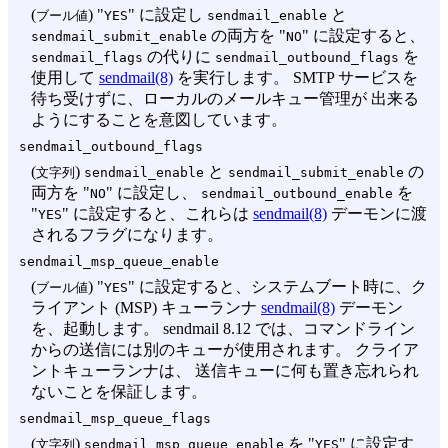
(
) "
" に設定し
と
ブール値
YES
sendmail_enable
の両方を "
" に設定すると、
sendmail_submit_enable
NO
の代りに
を
sendmail_flags
sendmail_outbound_flags
使用して
sendmail(8)
を実行します。 SMTP サービスを
待ち受けずに、ローカルのメールキュー管理が 出来る
ようにすることを意図しています。
sendmail_outbound_flags
(
)
と
の
文字列
sendmail_enable
sendmail_submit_enable
両方を "
" に設定し、
を
NO
sendmail_outbound_enable
"
" に設定すると、これらは
sendmail(8)
デーモンに渡
YES
されるフラグになります。
sendmail_msp_queue_enable
(
) "
" に設定すると、システムブート時に、ク
ブール値
YES
ライアント (MSP) キューランナ
sendmail(8)
デーモン
を、起動します。 sendmail 8.12 では、コマンドライン
からの送信には別のキューが使用されます。 クライア
ントキューランナは、 送信キューに何も置き忘れられ
ないことを保証します。
sendmail_msp_queue_flags
(
)
を "
" に設定す
文字列
sendmail_msp_queue_enable
YES