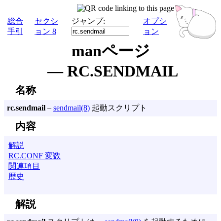
総合
セクシ
ジャンプ:
オプシ
手引
ョン 8
ョン
manページ
— RC.SENDMAIL
名称
rc.sendmail
–
sendmail(8)
起動スクリプト
内容
解説
RC.CONF 変数
関連項目
歴史
解説