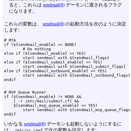
ると、これらは
sendmail(8)
デーモンに渡されるフラグ
になります。
これらの変数は、
sendmail(8)
の起動方法を次のように決定
します:
# MTA

if (${sendmail_enable} == NONE)

        # Do nothing

else if (${sendmail_enable} == YES)

        start sendmail with ${sendmail_flags}

else if (${sendmail_submit_enable} == YES)

        start sendmail with ${sendmail_submit_flags}

else if (${sendmail_outbound_enable} == YES)

        start sendmail with ${sendmail_outbound_flags}

# MSP Queue Runner

if (${sendmail_enable} != NONE &&

    [ -r /etc/mail/submit.cf] &&

    ${sendmail_msp_queue_enable} == YES)

        start sendmail with ${sendmail_msp_queue_flags}
いかなる
sendmail(8)
デーモンも起動しないようにするに
は、
で次の変数を設定します:
/etc/rc.conf