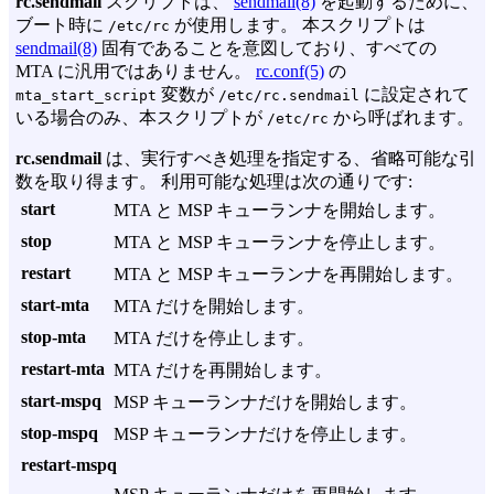
rc.sendmail
スクリプトは、
sendmail(8)
を起動するために、
ブート時に
が使用します。 本スクリプトは
/etc/rc
sendmail(8)
固有であることを意図しており、すべての
MTA に汎用ではありません。
rc.conf(5)
の
変数が
に設定されて
mta_start_script
/etc/rc.sendmail
いる場合のみ、本スクリプトが
から呼ばれます。
/etc/rc
rc.sendmail
は、実行すべき処理を指定する、省略可能な引
数を取り得ます。 利用可能な処理は次の通りです:
start
MTA と MSP キューランナを開始します。
stop
MTA と MSP キューランナを停止します。
restart
MTA と MSP キューランナを再開始します。
start-mta
MTA だけを開始します。
stop-mta
MTA だけを停止します。
restart-mta
MTA だけを再開始します。
start-mspq
MSP キューランナだけを開始します。
stop-mspq
MSP キューランナだけを停止します。
restart-mspq