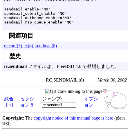
sendmail_enable="NO"

sendmail_submit_enable="NO"

sendmail_outbound_enable="NO"

関連項目
rc.conf(5)
,
rc(8)
,
sendmail(8)
歴史
rc.sendmail
ファイルは、 FreeBSD 4.6 で登場しました。
RC.SENDMAIL (8)
March 30, 2002
総合
セクシ
ジャンプ:
オプシ
手引
ョン 8
ョン
Copyright:
The
copyright notice of this manual page is here
(plain
text).