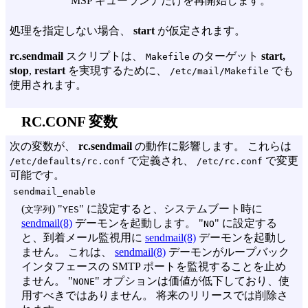
MSP キューランナだけを再開始します。
処理を指定しない場合、
start
が仮定されます。
rc.sendmail
スクリプトは、
のターゲット
start,
Makefile
stop
,
restart
を実現するために、
でも
/etc/mail/Makefile
使用されます。
RC.CONF 変数
次の変数が、
rc.sendmail
の動作に影響します。 これらは
で定義され、
で変更
/etc/defaults/rc.conf
/etc/rc.conf
可能です。
sendmail_enable
(
) "
" に設定すると、システムブート時に
文字列
YES
sendmail(8)
デーモンを起動します。 "
" に設定する
NO
と、到着メール監視用に
sendmail(8)
デーモンを起動し
ません。 これは、
sendmail(8)
デーモンがループバック
インタフェースの SMTP ポートを監視することを止め
ません。 "
" オプションは価値が低下しており、使
NONE
用すべきではありません。 将来のリリースでは削除さ