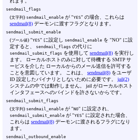
れます。
sendmail_flags
(
)
が "
" の場合、これらは
文字列
sendmail_enable
YES
sendmail(8)
デーモンに渡すフラグとなります。
sendmail_submit_enable
(
) "
" に設定し
を "NO" に設
ブール値
YES
sendmail_enable
定すると、
の代りに
sendmail_flags
を使用して
sendmail(8)
を実行し
sendmail_submit_flags
ます。 ローカルホストのみに対して待機する SMTP サ
ービスを介した ローカルからのメール送信を許可する
ことを意図しています。 これは、
sendmail(8)
をユーザ
ID 設定したバイナリとしないために必要です。
jail(2)
システムの中では動作しません。 jail がローカルホスト
インタフェースへのバインドを許さないからです。
sendmail_submit_flags
(
)
が "
" に設定され、
文字列
sendmail_enable
NO
が "
" に設定された場合、
sendmail_submit_enable
YES
これらは
sendmail(8)
デーモンに渡されるフラグになり
ます。
sendmail_outbound_enable