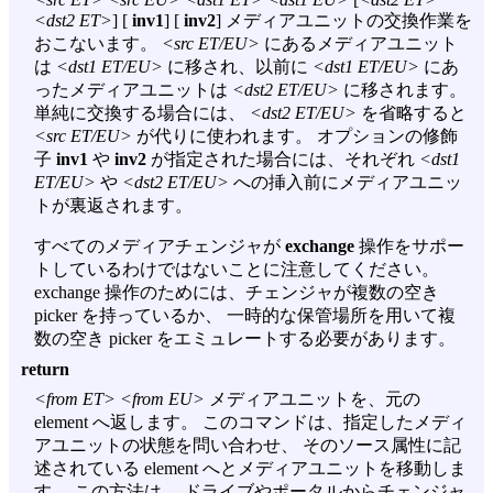
<dst2 ET>
] [
inv1
] [
inv2
] メディアユニットの交換作業を
おこないます。
<src ET/EU>
にあるメディアユニット
は
<dst1 ET/EU>
に移され、以前に
<dst1 ET/EU>
にあ
ったメディアユニットは
<dst2 ET/EU>
に移されます。
単純に交換する場合には、
<dst2 ET/EU>
を省略すると
<src ET/EU>
が代りに使われます。 オプションの修飾
子
inv1
や
inv2
が指定された場合には、それぞれ
<dst1
ET/EU>
や
<dst2 ET/EU>
への挿入前にメディアユニッ
トが裏返されます。
すべてのメディアチェンジャが
exchange
操作をサポー
トしているわけではないことに注意してください。
exchange 操作のためには、チェンジャが複数の空き
picker を持っているか、 一時的な保管場所を用いて複
数の空き picker をエミュレートする必要があります。
return
<from ET> <from EU>
メディアユニットを、元の
element へ返します。 このコマンドは、指定したメディ
アユニットの状態を問い合わせ、 そのソース属性に記
述されている element へとメディアユニットを移動しま
す。 この方法は、 ドライブやポータルからチェンジャ