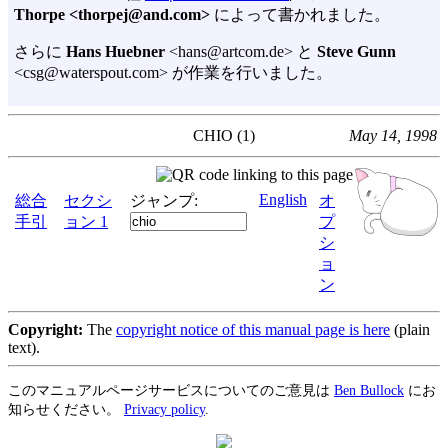
Thorpe <thorpej@and.com>
によって書かれました。
さらに
Hans Huebner
<hans@artcom.de> と
Steve Gunn
<csg@waterspout.com> が作業を行いました。
CHIO (1)
May 14, 1998
English
総合
セクシ
ジャンプ:
オ
手引
ョン 1
プ
シ
ョ
ン
Copyright:
The
copyright notice of this manual page is here
(plain
text).
このマニュアルページサービスについてのご意見は
Ben Bullock
にお
知らせください。
Privacy policy
.