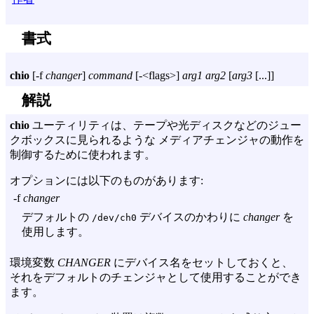
書式
chio
[
-f
changer
]
command
[
-<flags>
]
arg1
arg2
[
arg3
[...]]
解説
chio
ユーティリティは、テープや光ディスクなどのジュー
クボックスに見られるような メディアチェンジャの動作を
制御するために使われます。
オプションには以下のものがあります:
-f
changer
デフォルトの
デバイスのかわりに
changer
を
/dev/ch0
使用します。
環境変数
CHANGER
にデバイス名をセットしておくと、
それをデフォルトのチェンジャとして使用することができ
ます。