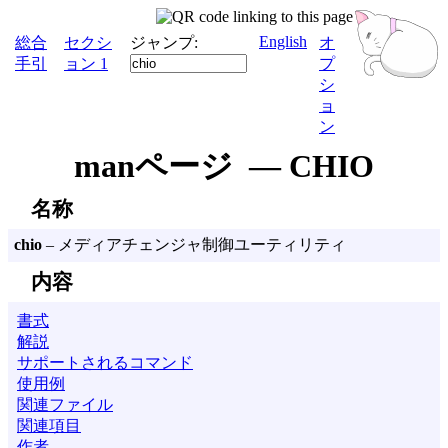
English
総合
セクシ
ジャンプ:
オ
手引
ョン 1
プ
シ
ョ
ン
manページ — CHIO
名称
chio
– メディアチェンジャ制御ユーティリティ
内容
書式
解説
サポートされるコマンド
使用例
関連ファイル
関連項目
作者