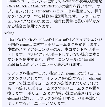
[
<timeout>
] チェンジャに対して
element の状態の初期化
(INITIALIZE ELEMENT STATUS)
の操作を行います。 オ
プションとして
<timeout>
パラメータを指定して、操作
がタイムアウトする秒数を指定可能です。 ファームウ
ェアのバグなどのために、 操作に異常に長い時間がか
かる場合に使用できます。
voltag
[
-fca
]
<ET>
<EU>
[
<label>
] [
<serial>
] メディアチェンジ
ャ内の element に対するボリュームタグを変更します。
少数のメディアチェンジャのみ、本コマンドをサポー
トします。 デバイスがサポートしていない場合に本コ
マンドを使用すると、 通常、コンソールに "Invalid
Field in CDB" というエラーが表示されます。
-c
フラグを指定すると、指定した element のボリューム
タグをクリアします。
-f
フラグを指定すると、 element
に対して既にボリュームタグが定義されていたとして
も、 指定したボリュームタグでボリュームタグを置き
換えます。 ボリュームタグ情報が既に定義されている
element に対し、
-f
フラグを指定せずにラベルを設定し
ようとすると、エラーとなります。