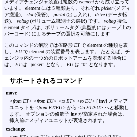
メディアチェンジャ装置は複数の
element
から成り立って
います。 element には 5 種類あり、それぞれ
picker
(メディ
ア搬送)、
slot
(保管)、
portal
(出し入れ)、
drive
(データ転
送)、
voltag
(ボリューム識別子の選択) です。
voltag
擬似
element タイプは、ボリュームタグ (典型的にはテープ上の
バーコード) によるテープの選択を可能にします
このコマンドの解説では省略形
ET
で element の種類を表
し、
EU
で element の装置番号を表します。 たとえば、チ
ェンジャ内の一つめのロボットアームを表現する場合に
は、
ET
は "picker" となり、
EU
は "0" となります。
サポートされるコマンド
move
<from ET> <from EU> <to ET> <to EU>
[
inv
] メディア
ユニットを
<from ET/EU>
から
<to ET/EU>
へと移動し
ます。 オプションの修飾子
inv
が指定された場合は、
挿入前にメディアユニットが裏返されます。
exchange
<src ET> <src EU> <dst1 ET> <dst1 EU>
[
<dst2 ET>