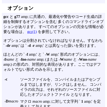
オプション
gcc
と
g77
amp; に共通の、最適化や警告やコード生成の詳
細を制御するオプションを含む 多くのコマンドラインオプ
ションがあります。 すべてのオプションの完全な情報が必
要な場合は、
gcc(1)
を参照して下さい。
オプションは分割されていなければなりません。すなわち
`
-dr
amp;' は `
-d -r
amp;' とは異なった扱いを受けます。
ほとんどの `
-f
amp;' と `
-W
amp;' 形式のオプションには、
-f
name
と
-fno-
name
amp; (または
-W
name
と
-Wno-
name
amp;) の形式の、対照的な表現があります。ここではデフ
ォルトでない形式 のみを示します。
-c
ソースファイルを、コンパイルまたはアセンブ
ルまではしますが、リンクはしません。 コンパ
イラの出力は、それぞれのソースファイルに対
応したオブジェクトファイル となります。
-D
macro
マクロ
macro
amp; に対して文字列 `
1
amp;' を定
義として与えます。