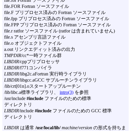
file.for Fortran ソースファイル
file.FOR Fortran ソースファイル
file.F プリプロセス済みの Fortran ソースファイル
file.fpp プリプロセス済みの Fortran ソースファイル
file.FPP プリプロセス済みの Fortran ソースファイル
file.r ratfor ソースファイル (ratfor は含まれていません)
file.s アセンブリ言語ファイル
file.o オブジェクトファイル
a.out リンクエディット済みの出力
TMPDIR
/cc*一時ファイル群
LIBDIR
/cppプリプロセッサ
LIBDIR
/f771コンパイラ
LIBDIR
/libg2c.aFortran 実行時ライブラリ
LIBDIR
/libgcc.aGCC サブルーチンライブラリ
/lib/crt[01n].oスタートアップルーチン
/lib/libc.a標準ライブラリ、
intro(3)
を参照
/usr/include
#include
ファイルのための標準
ディレクトリ
LIBDIR
/include
#include
ファイルのための GCC 標準
ディレクトリ
LIBDIR
は通常
/usr/local/lib/
machine
/
version
の形式を持ちま