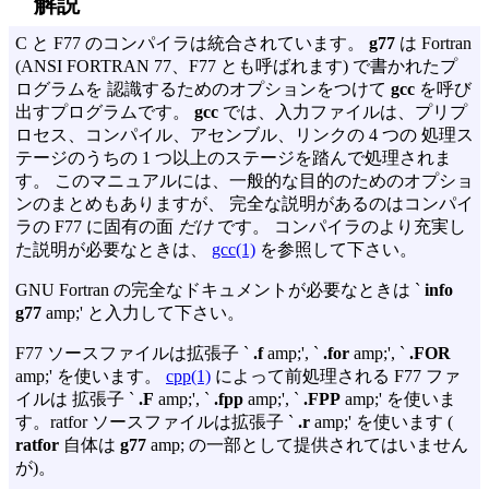
解説
C と F77 のコンパイラは統合されています。
g77
は Fortran
(ANSI FORTRAN 77、F77 とも呼ばれます) で書かれたプ
ログラムを 認識するためのオプションをつけて
gcc
を呼び
出すプログラムです。
gcc
では、入力ファイルは、プリプ
ロセス、コンパイル、アセンブル、リンクの 4 つの 処理ス
テージのうちの 1 つ以上のステージを踏んで処理されま
す。 このマニュアルには、一般的な目的のためのオプショ
ンのまとめもありますが、 完全な説明があるのはコンパイ
ラの F77 に固有の面
だけ
です。 コンパイラのより充実し
た説明が必要なときは、
gcc(1)
を参照して下さい。
GNU Fortran の完全なドキュメントが必要なときは `
info
g77
amp;' と入力して下さい。
F77 ソースファイルは拡張子 `
.f
amp;', `
.for
amp;', `
.FOR
amp;' を使います。
cpp(1)
によって前処理される F77 ファ
イルは 拡張子 `
.F
amp;', `
.fpp
amp;', `
.FPP
amp;' を使いま
す。ratfor ソースファイルは拡張子 `
.r
amp;' を使います (
ratfor
自体は
g77
amp; の一部として提供されてはいません
が)。