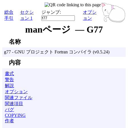
総合
セクシ
ジャンプ:
オプシ
手引
ョン 1
ョン
manページ — G77
名称
g77 - GNU プロジェクト Fortran コンパイラ (v0.5.24)
内容
書式
警告
解説
オプション
関連ファイル
関連項目
バグ
COPYING
作者