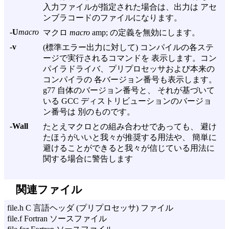
入力ファイルが指定された場合は、出力は アセ
ンブラコードのファイルになります。
-U
macro
マクロ
macro
amp; の定義を無効にします。
-v
(標準エラー出力に対して) コンパイルの各ステ
ージで実行されるコマンドを 表示します。コン
パイラドライバ、プリプロセッサおよび本来の
コンパイラの 各バージョン番号も表示します。
g77 自体のバージョン番号と、 それが基づいて
いる GCC ディストリビューションのバージョ
ン番号は 別のものです。
-Wall
たとえマクロとの組み合わせであっても、 避け
たほうがいいと我々が推奨する用法や、 簡単に
避けることができると我々が信じている用法に
関する場合に警告します
関連ファイル
file.h C 言語ヘッダ (プリプロセッサ) ファイル
file.f Fortran ソースファイル