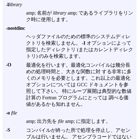
-l
library
amp; 名前が
library
amp; であるライブラリをリン
ク時に使用します。
-nostdinc
ヘッダファイルのための標準のシステムディレ
クトリを検索しません。
-I
オプションによって
指定したディレクトリ (またはカレントディレク
トリ) のみを検索します。
-O
最適化を行います。最適化コンパイルは幾分長
めの処理時間と、大きな関数に対 する非常に多
くのメモリを必要とします。これ以上の最適化
オプションについては GCC ドキュメントを参
照して下さい。 特にループ展開は典型的な数値
計算の Fortran プログラムにとっては 調べる価
値があるかも知れません。
-o
file
amp; 出力先を
file
amp; に指定します。
-S
コンパイルが終った所で処理を停止し、アセン
ブルは行いません。 アセンブラコードではない