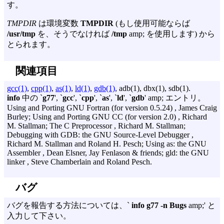
す。
TMPDIR
は環境変数
TMPDIR
(もし使用可能ならば
/usr/tmp
を、そうでなければ
/tmp
amp; を使用します) から
とられます。
関連項目
gcc(1)
,
cpp(1)
,
as(1)
,
ld(1)
,
gdb(1)
, adb(1), dbx(1), sdb(1).
info
中の `
g77
', `
gcc
', `
cpp
', `
as
', `
ld
', `
gdb
' amp; エントリ。
Using and Porting GNU Fortran (for version 0.5.24) , James Craig
Burley;
Using and Porting GNU CC (for version 2.0) , Richard
M. Stallman;
The C Preprocessor , Richard M. Stallman;
Debugging with GDB: the GNU Source-Level Debugger ,
Richard M. Stallman and Roland H. Pesch;
Using as: the GNU
Assembler , Dean Elsner, Jay Fenlason & friends;
gld: the GNU
linker , Steve Chamberlain and Roland Pesch.
バグ
バグを報告する方法については、`
info g77 -n Bugs
amp;' と
入力して下さい。