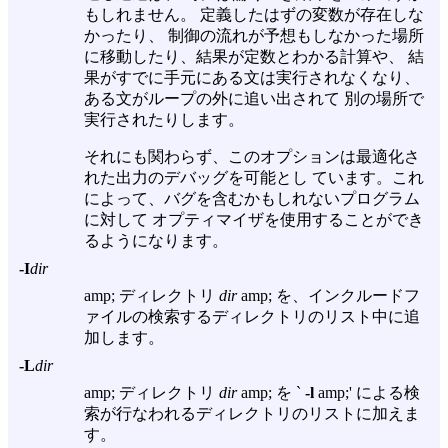
もしれません。 定義したはずの変数が存在しな
かったり、 制御の流れが予想もしなかった場所
に移動したり、結果が定数とわかる計算や、 結
果がすでに手元にある文は実行されなくなり、
ある文がループの外に追い出されて 別の場所で
実行されたりします。
それにも関わらず、このオプションは最適化さ
れた出力のデバッグを可能とし ています。これ
によって、バグを含むかもしれないプログラム
に対して オプティマイザを使用することができ
るようになります。
-I
dir
amp; ディレクトリ
dir
amp; を、インクルードフ
ァイルの検索するディレクトリのリスト中に追
加します。
-L
dir
amp; ディレクトリ
dir
amp; を `
-l
amp;' による検
索が行なわれるディレクトリのリストに加えま
す。