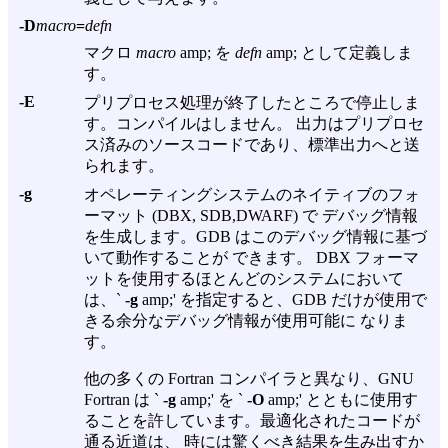
-D
macro
=
defn
マクロ
macro
amp; を
defn
amp; として定義しま
す。
-E
プリプロセス処理が終了したところで停止しま
す。コンパイルはしません。 出力はプリプロセ
ス済みのソースコードであり、標準出力へと送
られます。
-g
オペレーティングシステムのネイティブのフォ
ーマット (DBX, SDB,DWARF) で デバッグ情報
を生成します。GDB はこのデバッグ情報に基づ
いて動作することが できます。 DBX フォーマ
ットを使用するほとんどのシステムにおいて
は、`
-g
amp;' を指定すると、GDB だけが使用で
きる余分なデバッグ情報が使用可能に なりま
す。
他の多くの Fortran コンパイラと異なり、GNU
Fortran は `
-g
amp;' を `
-O
amp;' とともに使用す
ることを許しています。最適化されたコードが
通る近道は、 時には驚くべき結果を生み出すか