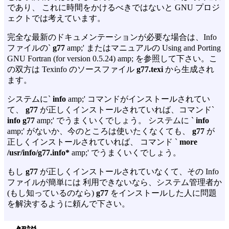
であり、 これに時間をかけるべきではないと GNU プロジ
ェクトでは考えています。
完全な最新のドキュメンテーションが必要な場合は、Info
ファイルの`
g77
amp;' またはマニュアルの
Using and Porting
GNU Fortran (for version 0.5.24) amp; を参照して下さい。こ
の双方は Texinfo のソースファイル
g77.texi
から生成され
ます。
システムに`
info
amp;' コマンドがインストールされてい
て、
g77
が正しくインストールされていれば、コマンド`
info g77
amp;' でうまくいくでしょう。 システムに `
info
amp;' がないか、今のところは使いたくなくても、
g77
が
正しくインストールされていれば、 コマンド `
more
/usr/info/g77.info*
amp;' でうまくいくでしょう。
もし
g77
が正しくインストールされていなくて、その Info
ファイルが簡単には 利用できないなら、システム管理者か
(もし知っているのなら)
g77
をインストールした人に問題
を解決するように頼んで下さい。