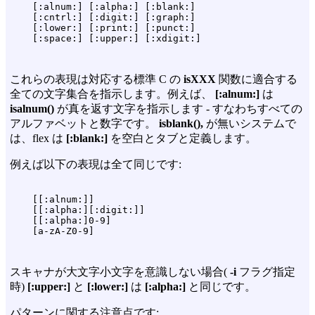
    [:alnum:] [:alpha:] [:blank:]

    [:cntrl:] [:digit:] [:graph:]

    [:lower:] [:print:] [:punct:]

これらの表現は対応する標準 C の
isXXX
関数に適合する
全ての文字集合を指示します。例えば、
[:alnum:]
は
isalnum()
が真を返す文字を指示します - すなわちすべての
アルファベットと数字です。
isblank(),
が無いシステムで
は、flex は
[:blank:]
を空白とタブと定義します。
例えば以下の表現は全て同じです:
    [[:alnum:]]

    [[:alpha:][:digit:]]

    [[:alpha:]0-9]

スキャナが大文字小文字を意識しない場合(
-i
フラグ指定
時)
[:upper:]
と
[:lower:]
は
[:alpha:]
と同じです。
パターンに関する注意点です: