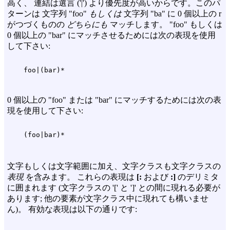
高く、 連結は選言 ('|') より優先度が高いからです。このパ
ターンは 文字列 "foo"
もしくは
文字列 "ba" に 0 個以上の r
がつづくものの
どちらにも
マッチします。 "foo" もしくは
0 個以上の "bar" にマッチさせるためには次の表現を使用
して下さい:
0 個以上の "foo" または "bar" にマッチするためには次の表
現を使用して下さい:
文字もしくは文字範囲に加え、文字クラスも文字クラスの
表現
を含みます。 これらの表現は
[:
および
:]
のデリミタ
に囲まれます (文字クラスの '[' と ']' との間に現れる必要が
あります; 他の要素が文字クラス中に現れても構いませ
ん)。 有効な表現は以下の通りです: