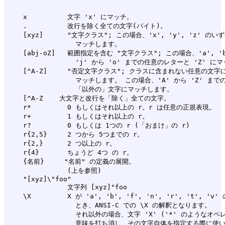
    x          文字 'x' にマッチ。

    .          改行を除く全ての文字(バイト)。

    [xyz]      "文字クラス"; この場合、'x', 'y', 'z' のい
                 マッチします。

    [abj-oZ]   範囲指定を含む "文字クラス"; この場合、'a', 'b
                 'j' から 'o' までの任意のレターと 'Z' に
    [^A-Z]     "否定文字クラス"; クラスに含まれない任意の文字に
                 マッチします。 この場合、'A' から 'Z' まで
                 「以外の」文字にマッチします。

    [^A-Z    大文字と改行を「除く」全ての文字。

    r*         0 もしくはそれ以上の r。r は任意の正規表現。

    r+         1 もしくはそれ以上の r。

    r?         0 もしくは 1つの r (「おまけ」の r)

    r{2,5}     2 つから 5つまでの r。

    r{2,}      2 つ以上の r。

    r{4}       ちょうど 4つ の r。

    {名前}     "名前" の定義の展開。

               (上を参照)

    "[xyz]\"foo"

               文字列 [xyz]"foo

    \X         X が 'a', 'b', 'f', 'n', 'r', 't', 'v
                 とき、ANSI-C での \X の解釈となります。

                 それ以外の場合、文字 'X' ('*' のようなオペ
                 意味を打ち消し、その文字自体を指定する際に使い