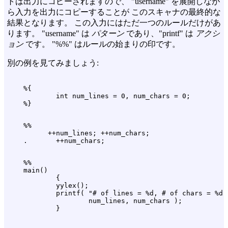
トは出力にコピーされますので、 "username" を展開しなが
ら入力を出力にコピーすることが このスキャナの最終的な
結果となります。 この入力にはただ一つのルールだけがあ
ります。 "username" は
パターン
であり、"printf" は
アクシ
ョン
です。 "%%" はルールの始まりの印です。
別の例を見てみましょう:
    %{

            int num_lines = 0, num_chars = 0;

    %%

          ++num_lines; ++num_chars;

    %%

    main()

            {

            yylex();

            printf( "# of lines = %d, # of chars = %d ,
                    num_lines, num_chars );
