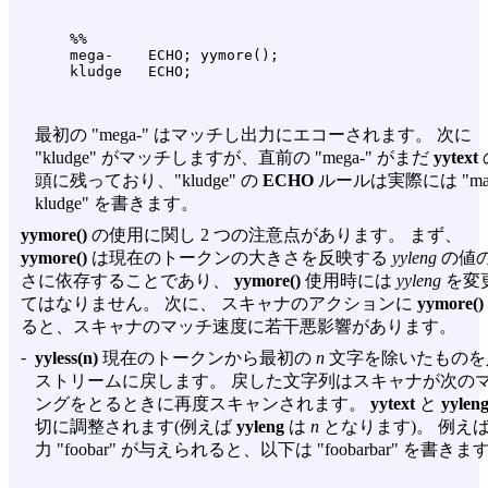
    %%

    mega-    ECHO; yymore();

最初の "mega-" はマッチし出力にエコーされます。 次に
"kludge" がマッチしますが、直前の "mega-" がまだ
yytext
頭に残っており、"kludge" の
ECHO
ルールは実際には "mag
kludge" を書きます。
yymore()
の使用に関し 2 つの注意点があります。 まず、
yymore()
は現在のトークンの大きさを反映する
yyleng
の値
さに依存することであり、
yymore()
使用時には
yyleng
を変
てはなりません。 次に、 スキャナのアクションに
yymore()
ると、スキャナのマッチ速度に若干悪影響があります。
-
yyless(n)
現在のトークンから最初の
n
文字を除いたものを
ストリームに戻します。 戻した文字列はスキャナが次の
ングをとるときに再度スキャンされます。
yytext
と
yylen
切に調整されます(例えば
yyleng
は
n
となります)。 例え
力 "foobar" が与えられると、以下は "foobarbar" を書きます