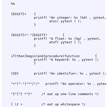
    {DIGIT}+    {

                printf( "An integer: %s (%d) , yytext,

                        atoi( yytext ) );

    {DIGIT}+"."{DIGIT}*        {

                printf( "A float: %s (%g) , yytext,

                        atof( yytext ) );

    if|then|begin|end|procedure|function        {

                printf( "A keyword: %s , yytext );
