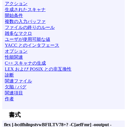
アクション
生成されたスキャナ
開始条件
複数の入力バッファ
ファイルの終りのルール
雑多なマクロ
ユーザが使用可能な値
YACC とのインタフェース
オプション
性能関連
C++ スキャナの生成
LEX および POSIX との非互換性
診断
関連ファイル
欠陥 / バグ
関連項目
作者
書式
flex
[-bcdfhilnpstvwBFILTV78+? -C[aefFmr] -ooutput -