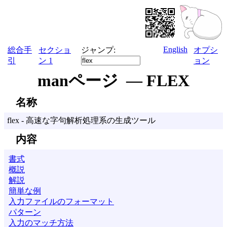
English
総合手
セクショ
ジャンプ:
オプシ
引
ン 1
ョン
manページ — FLEX
名称
flex - 高速な字句解析処理系の生成ツール
内容
書式
概説
解説
簡単な例
入力ファイルのフォーマット
パターン
入力のマッチ方法