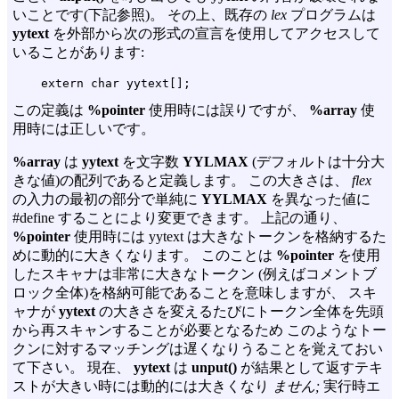
いことです(下記参照)。 その上、既存の
lex
プログラムは
yytext
を外部から次の形式の宣言を使用してアクセスして
いることがあります:
この定義は
%pointer
使用時には誤りですが、
%array
使
用時には正しいです。
%array
は
yytext
を文字数
YYLMAX
(デフォルトは十分大
きな値)の配列であると定義します。 この大きさは、
flex
の入力の最初の部分で単純に
YYLMAX
を異なった値に
#define することにより変更できます。 上記の通り、
%pointer
使用時には yytext は大きなトークンを格納するた
めに動的に大きくなります。 このことは
%pointer
を使用
したスキャナは非常に大きなトークン (例えばコメントブ
ロック全体)を格納可能であることを意味しますが、 スキ
ャナが
yytext
の大きさを変えるたびにトークン全体を先頭
から再スキャンすることが必要となるため このようなトー
クンに対するマッチングは遅くなりうることを覚えておい
て下さい。 現在、
yytext
は
unput()
が結果として返すテキ
ストが大きい時には動的には大きくなり
ません;
実行時エ