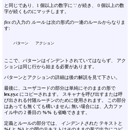
と同じであり、1 個以上の数字に '.' が続き、 0 個以上の数
字が続くものにマッチします。
flex
の入力の
ルール
は次の形式の一連のルールからなりま
す:
ここで、パターンはインデントされていてはならず、 アク
ションは同じ行から始まる必要があります。
パターンとアクションの詳細は後の解説を見て下さい。
最後に、ユーザコードの部分は単純にそのままの形で
lex.yy.c
にコピーされます。 スキャナを呼び出すまたは呼
び出される付随ルーチンのために使用されます。 この部分
はあっても無くても構いません; 無い場合には、入力ファ
イル中の 2 番目の
%%
も省略できます。
定義とルールの部分では、
インデントされた
テキストと
%{
と
%}
との間のテキストはそのままの形で出力にコピ