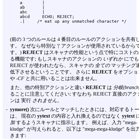
    a        |

    ab       |

    abc      |

    abcd     ECHO; REJECT;

(前の 3 つのルールは 4 番目のルールのアクションを共有
す。 なぜなら特別な '|' アクションが使用されているから
す。)
REJECT
はスキャナの性能という点で特にコストの
る機能です; もしスキャナのアクションの
いずれか
にでも
REJECT が使われたなら、スキャナの
全ての
マッチング
低下させるということです。 さらに
REJECT
をオプショ
や
-CF
と共に用いることは出来ません。
また、他の特別アクションと違い
REJECT
は
分岐(branch
ることに注意してください; すなわち REJECT 直後のアク
ンは 実行
されません。
-
yymore()
次にルールとマッチしたときには、対応するト
は、 現在の
yytext
の内容と入れ換えるのではなく
yytext
加
するようスキャナに指示します。 例えば、入力 "mega-
kludge" が与えられると、以下は "mega-mega-kludge" を
きます: