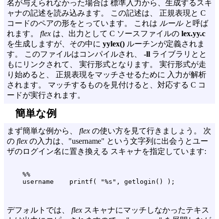
名が与えられなかった場合は 標準入力から、生成するスキ
ャナの記述を読み込みます。 この記述は、 正規表現と C
コードのペアの形をとっています。 これは
ルール
と呼ば
れます。
flex
は、出力として C ソースファイルの
lex.yy.c
を生成しますが、その中に
yylex()
ルーチンが定義されま
す。 このファイルはコンパイルされ、
-ll
ライブラリとと
もにリンクされて、 実行形式となります。 実行形式が走
り始めると、 正規表現をマッチさせるために 入力が解析
されます。 マッチするものを見付けると、対応する C コ
ードが実行されます。
簡単な例
まず簡単な例から、
flex
の使い方を見て行きましょう。 次
の
flex
の入力は、"username" という文字列に出会うとユー
ザのログイン名に置き換える スキャナを指定しています:
    %%

デフォルトでは、
flex
スキャナにマッチしなかったテキス