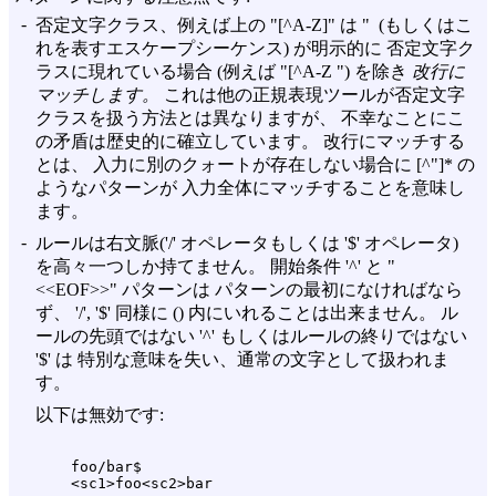
-
否定文字クラス、例えば上の "[^A-Z]" は " (もしくはこ
れを表すエスケープシーケンス) が明示的に 否定文字ク
ラスに現れている場合 (例えば "[^A-Z ") を除き
改行に
マッチします。
これは他の正規表現ツールが否定文字
クラスを扱う方法とは異なりますが、 不幸なことにこ
の矛盾は歴史的に確立しています。 改行にマッチする
とは、 入力に別のクォートが存在しない場合に [^"]* の
ようなパターンが 入力全体にマッチすることを意味し
ます。
-
ルールは右文脈('/' オペレータもしくは '$' オペレータ)
を高々一つしか持てません。 開始条件 '^' と "
<<EOF>>" パターンは パターンの最初になければなら
ず、 '/', '$' 同様に () 内にいれることは出来ません。 ル
ールの先頭ではない '^' もしくはルールの終りではない
'$' は 特別な意味を失い、通常の文字として扱われま
す。
以下は無効です:
    foo/bar$
