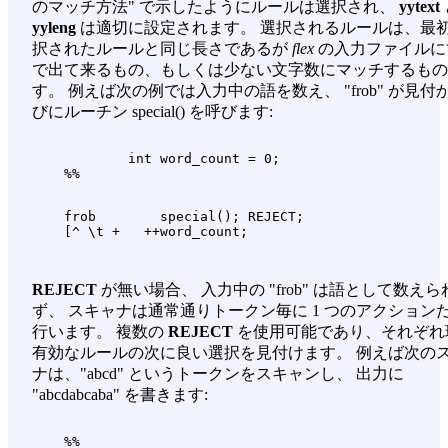
のマッチ方法" で示したようにルールは選択され、
yytext
yyleng
は適切に設定されます。 選択されるルールは、最
択されたルールと同じ長さであるが
flex
の入力ファイルに
で出て来るもの、もしくは少ない文字数にマッチするもの
す。 例えば次の例では入力中の語を数え、 "frob" が見付
びにルーチン special() を呼びます:
            int word_count = 0;

    frob        special(); REJECT;

REJECT
が無い場合、 入力中の "frob" は語として数えら
ず、 スキャナは通常通りトークン毎に 1 つのアクション
行います。 複数の
REJECT
を使用可能であり、それぞれ
有効なルールの次に良い選択を見付けます。 例えば次の
ナは、"abcd" というトークンをスキャンし、 出力に
"abcdabcaba" を書きます:
    %%
