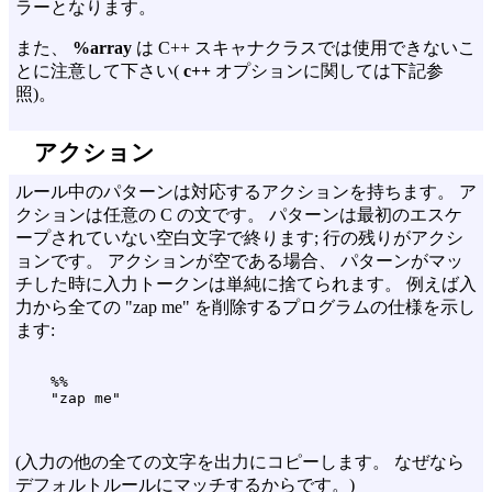
ラーとなります。
また、
%array
は C++ スキャナクラスでは使用できないこ
とに注意して下さい(
c++
オプションに関しては下記参
照)。
アクション
ルール中のパターンは対応するアクションを持ちます。 ア
クションは任意の C の文です。 パターンは最初のエスケ
ープされていない空白文字で終ります; 行の残りがアクシ
ョンです。 アクションが空である場合、 パターンがマッ
チした時に入力トークンは単純に捨てられます。 例えば入
力から全ての "zap me" を削除するプログラムの仕様を示し
ます:
    %%

(入力の他の全ての文字を出力にコピーします。 なぜなら
デフォルトルールにマッチするからです。)