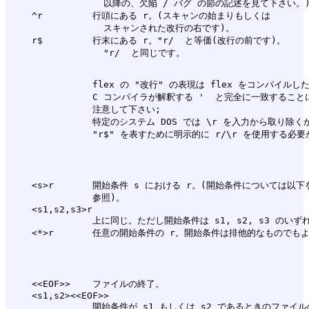
                 以降の、欠陥 / バグ の節の記述を見て下さい。)
    ^r         行頭にある r。(スキャンの始まりもしくは

                 スキャンされた改行の右です)。

    r$         行末にある r。"r/  と等価(改行の前です)。

               flex の "改行" の表現は flex をコンパイルした
               C コンパイラが解釈する '  と完全に一致することに
               注意して下さい;

               特定のシステム DOS では \r を入力から取り除くか
    <s>r       開始条件 s における r。(開始条件については以下を
               参照)。

    <s1,s2,s3>r

               上に同じ。ただし開始条件は s1, s2, s3 のいず
    <<EOF>>    ファイルの終了。

    <s1,s2><<EOF>>
