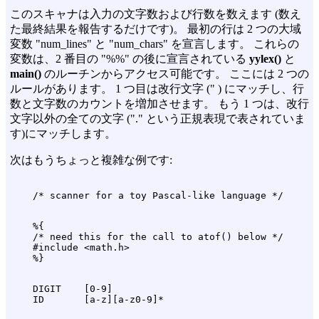
このスキャナは入力の文字数および行数を数えます (数え
た最終結果を報告するだけです)。 最初の行は 2 つの大域
変数 "num_lines" と "num_chars" を宣言します。 これらの
変数は、2 番目の "%%" の後に宣言されている
yylex()
と
main()
のルーチンからアクセス可能です。 ここには 2 つの
ルールがあります。 1 つ目は改行文字 (" ) にマッチし、行
数と文字数のカウントを増加させます。 もう 1 つは、改行
文字以外の全ての文字 ("." という正規表現で表されていま
す)にマッチします。
次はもうちょっと複雑な例です:
    %{

    /* need this for the call to atof() below */

    #include <math.h>

    DIGIT    [0-9]
