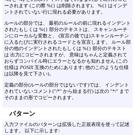
ーされます (この際 %{} は削除されます)。 %{} はインデ
ントされていない行に現れる必要があります。
ルールの部分では、 最初のルールの前に現れるインデント
されたもしくは %{} 部分のテキストは、 スキャンルーチ
ンにローカルな変数と、 (宣言の後では)スキャンルーチン
に入るたびに実行されるコードとを宣言します。 ルール部
分の他のインデントされたもしくは %{} 部分のテキスト
は 出力にコピーされますが、 意味はちゃんと定義されて
おらずコンパイル時にエラーとなるかも知れません (この
仕様は
POSIX
互換のためにあります; 他のこのような仕様
は以降を見て下さい)。
定義の部分(ルールの部分ではないです)では、 インデント
されていないコメント("/*" から始まる行) は次の "*/" まで
そのままの形でコピーされます。
パターン
入力ファイルのパターンは拡張した正規表現を使って記述
します。 以下に示します: