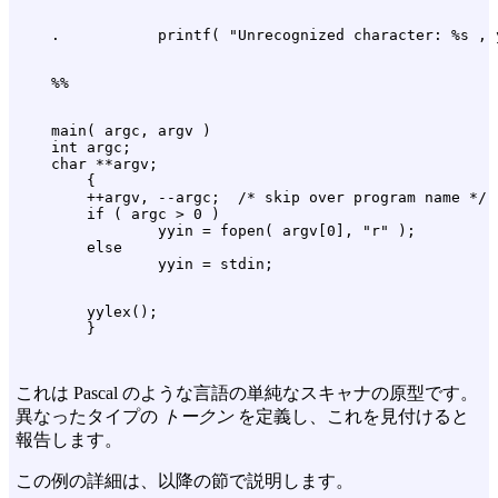
    main( argc, argv )

    int argc;

    char **argv;

        {

        ++argv, --argc;  /* skip over program name */

        if ( argc > 0 )

                yyin = fopen( argv[0], "r" );

        else

        yylex();

これは Pascal のような言語の単純なスキャナの原型です。
異なったタイプの
トークン
を定義し、これを見付けると
報告します。
この例の詳細は、以降の節で説明します。