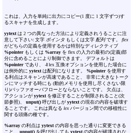
これは、入力を単純に出力にコピー(1 度に 1 文字ずつ)す
るスキャナを生成します。
yytext
は 2 つの異なった方法により定義されうることに注
意して下さい: 文字
ポインタ
もしくは文字
配列
です。
flex
がどちらの定義を使用するかは特別なディレクティブ
%pointer
もしくは
%array
を flex の入力の最初の(定義)部
分に含めることにより制御できます。 デフォルトは
%pointer
であり、
-l
lex 互換オプションを使用した場合に
は例外的に
yytext
は配列になります。
%pointer
を使用す
る利点はスキャンが高速であること、 非常に大きなトーク
ンにマッチする時にも (動的メモリを使用し尽くさない限
り)バッファオーバフローとならないことです。 欠点は、
アクションが
yytext
を修正することが制限されること(次
節参照)、
unput()
呼び出しが
yytext
の現在の内容を破壊す
ることです。 これは異なる
lex
バージョン間での移植性に
関する頭痛の種です。
%array
の利点は
yytext
の内容を思った通りに変更できる
こと、
unput()
を呼び出しても
yytext
の内容が破壊されな