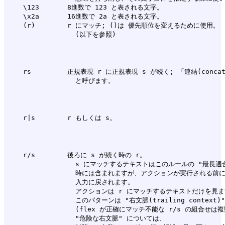
    \123       8進数で 123 と表される文字。

    \x2a       16進数で 2a と表される文字。

    (r)        r にマッチ; ()は 優先順位を変えるために使用。

    rs         正規表現 r に正規表現 s が続く; 「連結(concate
    r/s        後ろに s が続く時の r。

                 s にマッチするテキストはこのルールの "最長適
                 時には含まれますが、アクションが実行される前に
                 入力に戻されます。

                 アクションは r にマッチするテキストだけを見ま
                 このパターンは "右文脈(trailing context
                 (flex が正確にマッチ不能な r/s の組合せは
                 "危険な右文脈" については、
