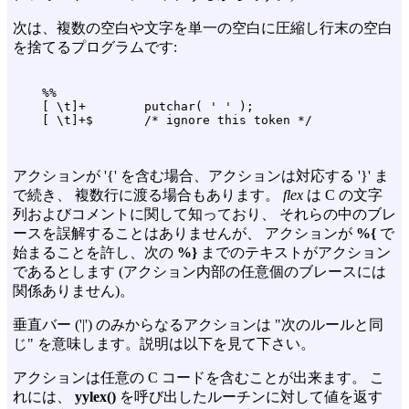
次は、複数の空白や文字を単一の空白に圧縮し行末の空白
を捨てるプログラムです:
    %%

    [ \t]+        putchar( ' ' );

アクションが '{' を含む場合、アクションは対応する '}' ま
で続き、 複数行に渡る場合もあります。
flex
は C の文字
列およびコメントに関して知っており、 それらの中のブレ
ースを誤解することはありませんが、 アクションが
%{
で
始まることを許し、次の
%}
までのテキストがアクション
であるとします (アクション内部の任意個のブレースには
関係ありません)。
垂直バー ('|') のみからなるアクションは "次のルールと同
じ" を意味します。説明は以下を見て下さい。
アクションは任意の C コードを含むことが出来ます。 こ
れには、
yylex()
を呼び出したルーチンに対して値を返す