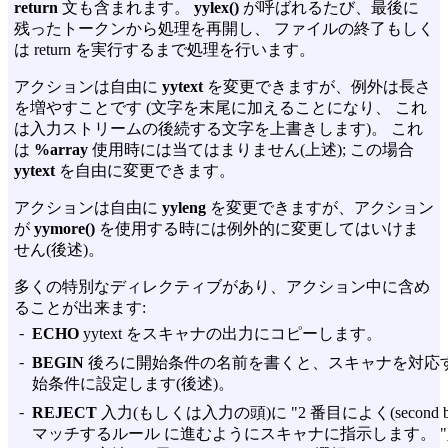
return
文も含まれます。
yylex()
が呼ばれるたび、最後に
残ったトークンから処理を再開し、 ファイルの終了もしく
は return を実行するまで処理を行います。
アクションは自由に
yytext
を変更できますが、例外は長さ
を増やすことです (文字を末尾に加えることになり、 これ
は入力ストリームの後続する文字を上書きします)。 これ
は
%array
使用時には当てはまりません(上述); この場合
yytext
を自由に変更できます。
アクションは自由に
yyleng
を変更できますが、アクション
が
yymore()
を使用する時には例外的に変更してはいけま
せん(後述)。
多くの特別なディレクティブがあり、アクション中に含め
ることが出来ます:
-
ECHO
yytext をスキャナの出力にコピーします。
-
BEGIN
後ろに開始条件の名前を書くと、スキャナを対応
始条件に設定します(後述)。
-
REJECT
入力(もしくは入力の頭)に "2 番目によく(second be
マッチするルール に進むようにスキャナに指示します。 