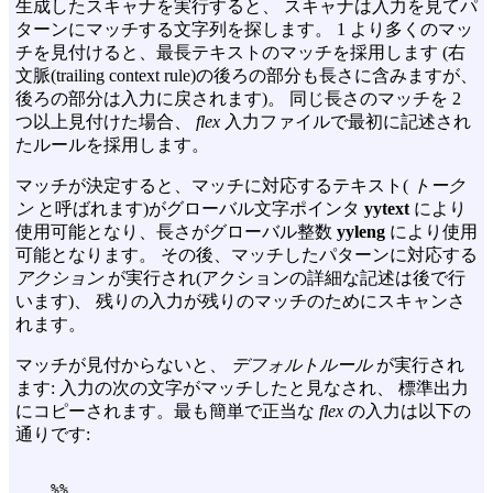
生成したスキャナを実行すると、 スキャナは入力を見てパ
ターンにマッチする文字列を探します。 1 より多くのマッ
チを見付けると、最長テキストのマッチを採用します (右
文脈(trailing context rule)の後ろの部分も長さに含みますが、
後ろの部分は入力に戻されます)。 同じ長さのマッチを 2
つ以上見付けた場合、
flex
入力ファイルで最初に記述され
たルールを採用します。
マッチが決定すると、マッチに対応するテキスト(
トーク
ン
と呼ばれます)がグローバル文字ポインタ
yytext
により
使用可能となり、長さがグローバル整数
yyleng
により使用
可能となります。 その後、マッチしたパターンに対応する
アクション
が実行され(アクションの詳細な記述は後で行
います)、 残りの入力が残りのマッチのためにスキャンさ
れます。
マッチが見付からないと、
デフォルトルール
が実行され
ます: 入力の次の文字がマッチしたと見なされ、 標準出力
にコピーされます。最も簡単で正当な
flex
の入力は以下の
通りです: