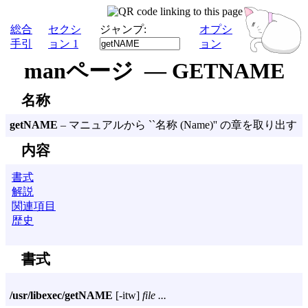
総合
セクシ
ジャンプ:
オプシ
手引
ョン 1
ョン
manページ — GETNAME
名称
getNAME
– マニュアルから ``名称 (Name)'' の章を取り出す
内容
書式
解説
関連項目
歴史
書式
/usr/libexec/getNAME
[
-itw
]
file ...