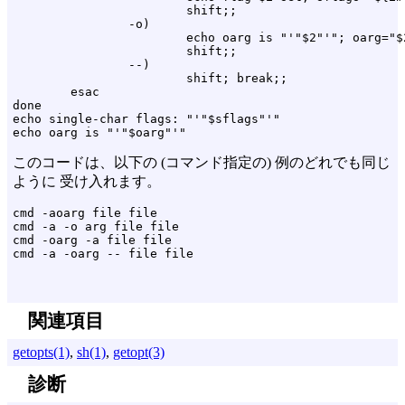
                        shift;;

                -o)

                        echo oarg is "'"$2"'"; oarg="$2
                        shift;;

                --)

                        shift; break;;

        esac

done

echo single-char flags: "'"$sflags"'"

このコードは、以下の (コマンド指定の) 例のどれでも同じ
ように 受け入れます。
cmd -aoarg file file

cmd -a -o arg file file

cmd -oarg -a file file

関連項目
getopts(1)
,
sh(1)
,
getopt(3)
診断