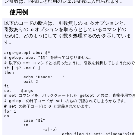
ン引数は、同様にそれ用のシェル変数に入れられます。
使用例
以下のコードの断片は、 引数無しの
-a,
-b
オプションと、
引数ありの
-o
オプションを取ろうとしているコマンドの
ために、どのようにして 引数を処理するのかを示していま
す。
args=getopt abo: $*

# getopt abo: "$@" を使ってはなりません。

# 以下の set コマンドとは異ったように、引数を解釈してしまうためで
if [ $? -ne 0 ]

then

        echo 'Usage: ...'

        exit 2

fi

set -- $args

# set コマンドを、バッククォートした getopt と共に、直接使用でき
# getopt の終了コードが set のもので隠されてしまうからです。

# set の終了コードは 0 と定義されています。

for i

do

        case "$i"

        in

                -a|-b)

                        echo flag $i set; sflags="${i#-