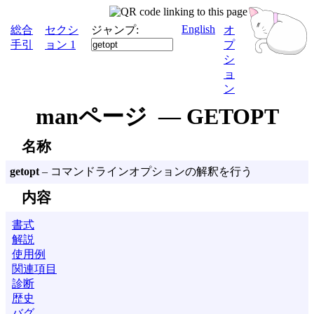
English
総合
セクシ
ジャンプ:
オ
手引
ョン 1
プ
シ
ョ
ン
manページ — GETOPT
名称
getopt
– コマンドラインオプションの解釈を行う
内容
書式
解説
使用例
関連項目
診断
歴史
バグ