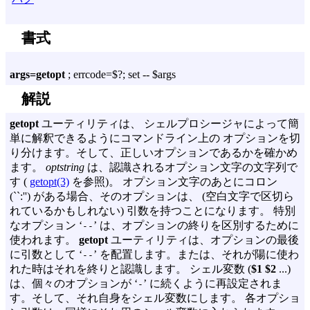
書式
args=getopt
; errcode=$?; set -- $args
解説
getopt
ユーティリティは、 シェルプロシージャによって簡
単に解釈できるようにコマンドライン上の オプションを切
り分けます。そして、正しいオプションであるかを確かめ
ます。
optstring
は、認識されるオプション文字の文字列で
す (
getopt(3)
を参照)。 オプション文字のあとにコロン
(``:'') がある場合、そのオプションは、 (空白文字で区切ら
れているかもしれない) 引数を持つことになります。 特別
なオプション ‘
’ は、オプションの終りを区別するために
--
使われます。
getopt
ユーティリティは、オプションの最後
に引数として ‘
’ を配置します。または、それが陽に使わ
--
れた時はそれを終りと認識します。 シェル変数 (
$1 $2
...)
は、個々のオプションが ‘
’ に続くように再設定されま
-
す。そして、それ自身をシェル変数にします。 各オプショ