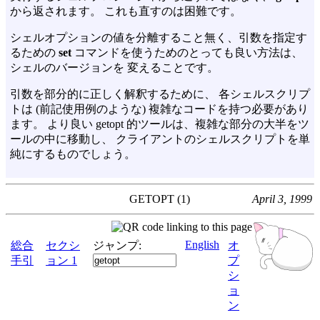
から返されます。 これも直すのは困難です。
シェルオプションの値を分離すること無く、引数を指定す
るための
set
コマンドを使うためのとっても良い方法は、
シェルのバージョンを 変えることです。
引数を部分的に正しく解釈するために、 各シェルスクリプ
トは (前記使用例のような) 複雑なコードを持つ必要があり
ます。 より良い getopt 的ツールは、複雑な部分の大半をツ
ールの中に移動し、 クライアントのシェルスクリプトを単
純にするものでしょう。
GETOPT (1)
April 3, 1999
English
総合
セクシ
ジャンプ:
オ
手引
ョン 1
プ
シ
ョ
ン