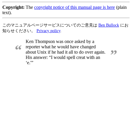
Copyright:
The
copyright notice of this manual page is here
(plain
text).
このマニュアルページサービスについてのご意見は
Ben Bullock
にお
知らせください。
Privacy policy
.
Ken Thompson was once asked by a
“
reporter what he would have changed
”
about Unix if he had it all to do over again.
His answer: “I would spell creat with an
‘e.'”