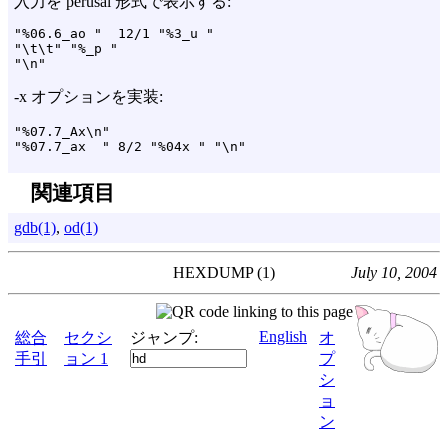
入力を perusal 形式で表示する:
"%06.6_ao "  12/1 "%3_u "

"\t\t" "%_p "

-x オプションを実装:
"%07.7_Ax\n"

関連項目
gdb(1)
,
od(1)
HEXDUMP (1)
July 10, 2004
English
総合
セクシ
ジャンプ:
オ
手引
ョン 1
プ
シ
ョ
ン