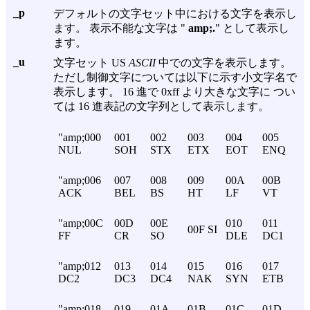
_p
デフォルトの文字セット中における文字を表示し
ます。 表示不能な文字は "
amp;.
" として表示し
ます。
_u
文字セット US
ASCII
中での文字を表示します。
ただし制御文字については以下に示す小文字名で
表示します。 16 進で 0xff より大きな文字に つい
ては 16 進表記の文字列として表示します。
"amp;000
001
002
003
004
005
NUL
SOH
STX
ETX
EOT
ENQ
"amp;006
007
008
009
00A
00B
ACK
BEL
BS
HT
LF
VT
"amp;00C
00D
00E
010
011
00F SI
FF
CR
SO
DLE
DC1
"amp;012
013
014
015
016
017
DC2
DC3
DC4
NAK
SYN
ETB
"amp;018
019
01A
01B
01C
01D