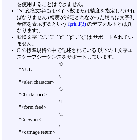
を使用することはできません。
``s'' 変換文字にはバイト数または精度を指定しなけれ
ばなりません (精度が指定されなかった場合は文字列
全体を表示するという
fprintf(3)
のデフォルトとは異
なります)。
変換文字 ``h'', ``l'', ``n'', ``p'' , ``q'' は サポートされてい
ません。
C の標準規格の中で記述されている 以下の 1 文字エ
スケープシーケンスをサポートしています。
\0
"NUL
\a
"<alert character>
\b
"<backspace>
\f
"<form-feed>
\n
"<newline>
\r
"<carriage return>
\t