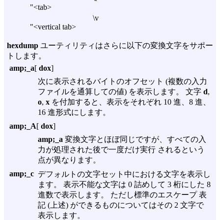
"<tab>
\v
"<vertical tab>
hexdump
ユーティリティはさらに以下の変換文字をサポー
トします。
amp;_a
[
dox
]
次に表示されるバイトのオフセット (複数の入力
ファイルを通算しての値) を表示します。 文字
d
,
o
,
x
を付加すると、表示をそれぞれ 10 進、8 進、
16 進形式にします。
amp;_A
[
dox
]
amp;_a
変換文字とほぼ同じですが、すべての入
力が処理された後で一度だけ実行 されるという
点が異なります。
amp;_c
デフォルトの文字セット中における文字を表示し
ます。 表示不能な文字は 0 詰めして 3 桁にした 8
進数で表示します。 ただし標準のエスケープ 表
記 (上述) ができるものについてはその 2 文字で
表示します。