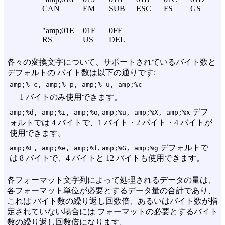
CAN
EM
SUB
ESC
FS
GS
"amp;01E
01F
0FF
RS
US
DEL
各々の変換文字について、サポートされているバイト数と
デフォルトの バイト数は以下の通りです:
amp;%_c, amp;%_p, amp;%_u, amp;%c
1 バイトのみ使用できます。
,
デフ
amp;%d, amp;%i, amp;%o
amp;%u, amp;%X, amp;%x
ォルトでは 4 バイトで、1 バイト・2 バイト・4 バイトが
使用できます。
,
デフォルトで
amp;%E, amp;%e, amp;%f
amp;%G, amp;%g
は 8 バイトで、4 バイトと 12 バイトも使用できます。
各フォーマット文字列によって処理されるデータの量は、
各フォーマット単位が必要とするデータ量の合計であり、
これは バイト数の繰り返し回数倍、あるいはバイト数が指
定されていない場合には フォーマットの必要とするバイト
数の繰り返し回数倍になります。