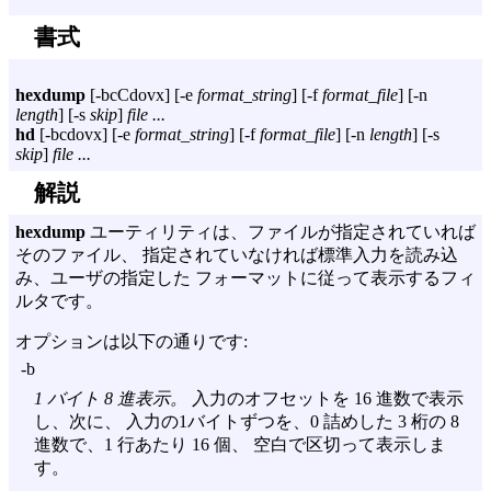
書式
hexdump
[
-bcCdovx
] [
-e
format_string
] [
-f
format_file
] [
-n
length
] [
-s
skip
]
file ...
hd
[
-bcdovx
] [
-e
format_string
] [
-f
format_file
] [
-n
length
] [
-s
skip
]
file ...
解説
hexdump
ユーティリティは、ファイルが指定されていれば
そのファイル、 指定されていなければ標準入力を読み込
み、ユーザの指定した フォーマットに従って表示するフィ
ルタです。
オプションは以下の通りです:
-b
1 バイト 8 進表示。
入力のオフセットを 16 進数で表示
し、次に、 入力の1バイトずつを、0 詰めした 3 桁の 8
進数で、1 行あたり 16 個、 空白で区切って表示しま
す。