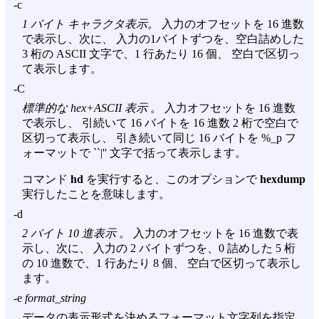
-c
1 バイト キャラクタ表示。
入力のオフセットを 16 進数
で表示し、次に、 入力の1バイトずつを、空白詰めした
3 桁の ASCII 文字で、1 行あたり 16 個、 空白で区切っ
て表示します。
-C
標準的な hex+ASCII 表示
。 入力オフセットを 16 進数
で表示し、 引続いて 16 バイトを 16 進数 2 桁で空白で
区切って表示し、 引き続いて同じ 16 バイトを %_p フ
ォーマットで ``|'' 文字で括って表示します。
コマンド
hd
を実行すると、このオプションで
hexdump
実行したことを意味します。
-d
2 バイト 10 進表示
。 入力のオフセットを 16 進数で表
示し、次に、 入力の 2 バイトずつを、0 詰めした 5 桁
の 10 進数で、1 行あたり 8 個、 空白で区切って表示し
ます。
-e
format_string
データの表示形式を決めるフォーマット文字列を指定