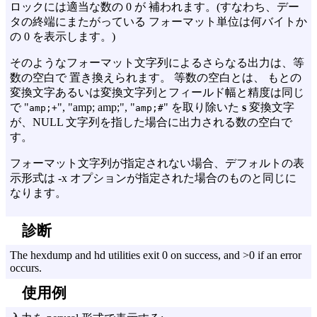
ロックには適当な数の 0 が 補われます。(すなわち、デー
タの終端にまたがっている フォーマット単位は何バイトか
の 0 を表示します。)
そのようなフォーマット文字列によるさらなる出力は、等
数の空白で 置き換えられます。 等数の空白とは、 もとの
変換文字あるいは変換文字列とフィールド幅と精度は同じ
で "
", "amp; amp;", "
" を取り除いた
s
変換文字
amp;+
amp;#
が、NULL 文字列を指した場合に出力される数の空白で
す。
フォーマット文字列が指定されない場合、デフォルトの表
示形式は
-x
オプションが指定された場合のものと同じに
なります。
診断
The hexdump and hd utilities exit 0 on success, and >0 if an error
occurs.
使用例