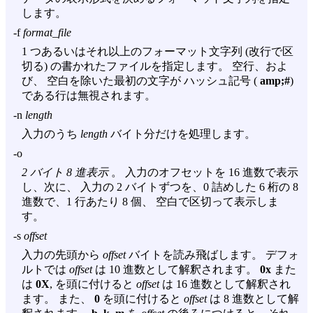
します。
-f
format_file
1 つあるいはそれ以上のフォーマット文字列 (改行で区
切る) の書かれたファイルを指定します。 空行、およ
び、 空白を除いた最初の文字が ハッシュ記号 (
amp;#
)
である行は無視されます。
-n
length
入力のうち
length
バイト分だけを処理します。
-o
2 バイト 8 進表示
。 入力のオフセットを 16 進数で表示
し、次に、 入力の 2 バイトずつを、0 詰めした 6 桁の 8
進数で、1 行あたり 8 個、 空白で区切って表示しま
す。
-s
offset
入力の先頭から
offset
バイトを読み飛ばします。 デフォ
ルトでは
offset
は 10 進数として解釈されます。
0x
また
は
0X
, を頭に付けると
offset
は 16 進数として解釈され
ます。 また、
0
を頭に付けると
offset
は 8 進数として解