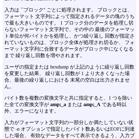
入力は ``ブロック'' ごとに処理されます。 ブロックとは、
フォーマット 文字列によって指定されるデータの塊のうち
で最も大きいものです。 1 ブロック分のデータを処理し切
らないフォーマット文字列で、その中の 最後のフォーマッ
ト単位が何バイトかを処理し、かつ繰り返し 回数が指定さ
れていないものは、ブロック全体が処理され切るか、 フォ
ーマット文字列に合致するデータがブロック中になくなる
まで 繰り返し回数を増やされます。
ユーザの指定または hexdump が上記のように繰り返し回数
を変更した結果、 繰り返し回数が 1 より大きくなった場
合、最後の繰り返しにおける 末尾の空白は出力されませ
ん。
バイト数を複数の変換文字と共に指定すると、1 つを除い
た全ての変換文字が
amp;_a
または
amp;_A
である時以
外、エラーになります。
入力がフォーマット文字列の一部分しか満たしていない状
態で
-n
オプションで指定したバイト数あるいはEOFに到達
した場合、 有効なデータをすべて表示できるよう、入力ブ