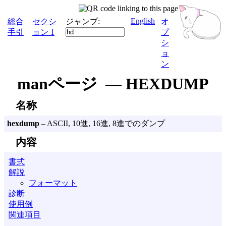
English
総合
セクシ
ジャンプ:
オ
手引
ョン 1
プ
シ
ョ
ン
manページ — HEXDUMP
名称
hexdump
– ASCII, 10進, 16進, 8進でのダンプ
内容
書式
解説
フォーマット
診断
使用例
関連項目