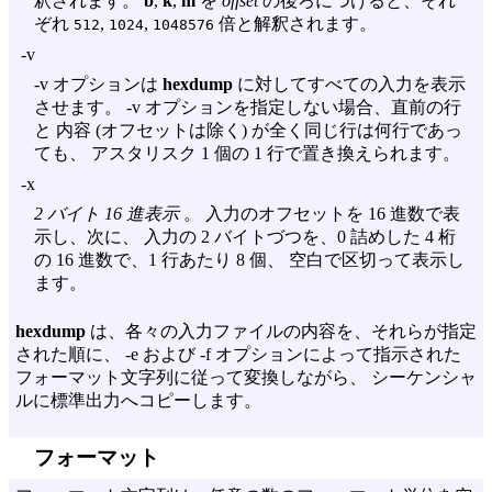
釈されます。
b
,
k
,
m
を
offset
の後ろにつけると、それ
ぞれ
,
,
倍と解釈されます。
512
1024
1048576
-v
-v
オプションは
hexdump
に対してすべての入力を表示
させます。
-v
オプションを指定しない場合、直前の行
と 内容 (オフセットは除く) が全く同じ行は何行であっ
ても、 アスタリスク 1 個の 1 行で置き換えられます。
-x
2 バイト 16 進表示
。 入力のオフセットを 16 進数で表
示し、次に、 入力の 2 バイトづつを、0 詰めした 4 桁
の 16 進数で、1 行あたり 8 個、 空白で区切って表示し
ます。
hexdump
は、各々の入力ファイルの内容を、それらが指定
された順に、
-e
および
-f
オプションによって指示された
フォーマット文字列に従って変換しながら、 シーケンシャ
ルに標準出力へコピーします。
フォーマット