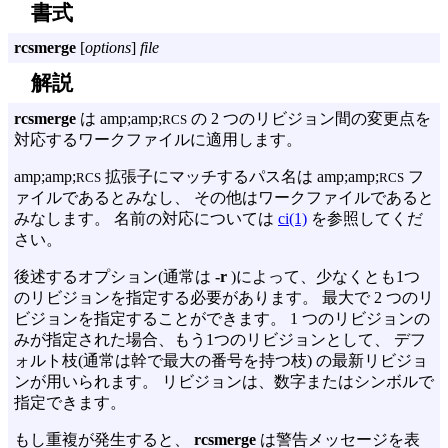
書式
rcsmerge
[
options
]
file
解説
rcsmerge
は amp;amp;
の 2 つのリビジョン間の変更点を
RCS
対応するワークファイルに適用します。
amp;amp;
拡張子にマッチするパス名は amp;amp;
フ
RCS
RCS
ァイルであるとみなし、 その他はワークファイルであると
みなします。 名前の対応については
ci(1)
を参照してくだ
さい。
後述するオプション(通常は
-r
)によって、少なくとも1つ
のリビジョンを指定する必要があります。 最大で 2 つのリ
ビジョンを指定することができます。 1 つのリビジョンの
みが指定された場合、もう1つのリビジョンとして、 デフ
ォルト枝(通常は幹で最大の番号を持つ枝) の最新リビジョ
ンが用いられます。 リビジョンは、数字またはシンボルで
指定できます。
もし重複が発生すると、
rcsmerge
は警告メッセージを表