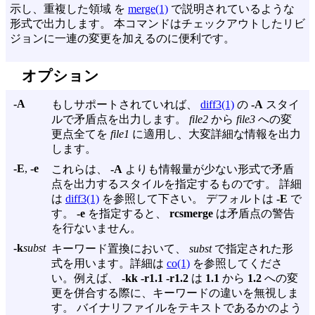
示し、重複した領域 を
merge(1)
で説明されているような
形式で出力します。 本コマンドはチェックアウトしたリビ
ジョンに一連の変更を加えるのに便利です。
オプション
-A
もしサポートされていれば、
diff3(1)
の
-A
スタイ
ルで矛盾点を出力します。
file2
から
file3
への変
更点全てを
file1
に適用し、大変詳細な情報を出力
します。
-E
,
-e
これらは、
-A
よりも情報量が少ない形式で矛盾
点を出力するスタイルを指定するものです。 詳細
は
diff3(1)
を参照して下さい。 デフォルトは
-E
で
す。
-e
を指定すると、
rcsmerge
は矛盾点の警告
を行ないません。
-k
subst
キーワード置換において、
subst
で指定された形
式を用います。詳細は
co(1)
を参照してくださ
い。例えば、
-kk -r1.1 -r1.2
は
1.1
から
1.2
への変
更を併合する際に、キーワードの違いを無視しま
す。 バイナリファイルをテキストであるかのよう