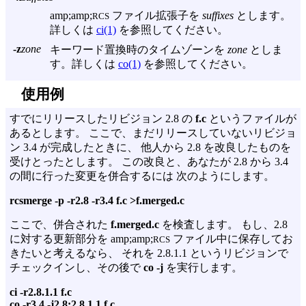
amp;amp;
ファイル拡張子を
suffixes
とします。
RCS
詳しくは
ci(1)
を参照してください。
-z
zone
キーワード置換時のタイムゾーンを
zone
としま
す。詳しくは
co(1)
を参照してください。
使用例
すでにリリースしたリビジョン 2.8 の
f.c
というファイルが
あるとします。 ここで、まだリリースしていないリビジョ
ン 3.4 が完成したときに、 他人から 2.8 を改良したものを
受けとったとします。 この改良と、あなたが 2.8 から 3.4
の間に行った変更を併合するには 次のようにします。
rcsmerge -p -r2.8 -r3.4 f.c >f.merged.c
ここで、併合された
f.merged.c
を検査します。 もし、2.8
に対する更新部分を amp;amp;
ファイル中に保存してお
RCS
きたいと考えるなら、 それを 2.8.1.1 というリビジョンで
チェックインし、その後で
co -j
を実行します。
ci -r2.8.1.1 f.c
co -r3.4 -j2.8:2.8.1.1 f.c