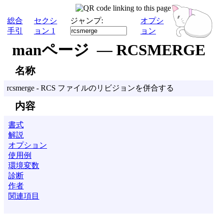
総合
セクシ
ジャンプ:
オプシ
手引
ョン 1
ョン
manページ — RCSMERGE
名称
rcsmerge - RCS ファイルのリビジョンを併合する
内容
書式
解説
オプション
使用例
環境変数
診断
作者
関連項目