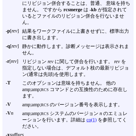
にリビジョン併合することは、普通、 意味を持ち
ません。 ですから
rcsmerge
は
-kb
が指定されて
いるとファイルのリビジョン併合を行ないませ
ん。
-p
[
rev
]
結果をワークファイルに上書きせずに、標準出力
に書き出します。
-q
[
rev
]
静かに動作します。診断メッセージは表示されま
せん。
-r
[
rev
]
リビジョン
rev
に関して併合を行います。
rev
を
指定しない場合は、デフォルト枝の最新リビジョ
ン(通常は先頭)を使用します。
-T
このオプションは意味を持ちません。 他の
amp;amp;
コマンドとの互換性のために存在し
RCS
ます。
-V
amp;amp;
のバージョン番号を表示します。
RCS
-V
n
amp;amp;
システムのバージョン
n
のエミュレ
RCS
ーションを行います。詳細は
co(1)
を参照してく
ださい。
-x
suffixes