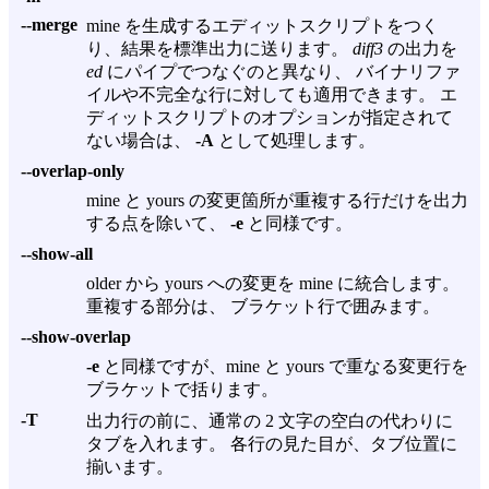
--merge
mine を生成するエディットスクリプトをつく
り、結果を標準出力に送ります。
diff3
の出力を
ed
にパイプでつなぐのと異なり、 バイナリファ
イルや不完全な行に対しても適用できます。 エ
ディットスクリプトのオプションが指定されて
ない場合は、
-A
として処理します。
--overlap-only
mine と yours の変更箇所が重複する行だけを出力
する点を除いて、
-e
と同様です。
--show-all
older から yours への変更を mine に統合します。
重複する部分は、 ブラケット行で囲みます。
--show-overlap
-e
と同様ですが、mine と yours で重なる変更行を
ブラケットで括ります。
-T
出力行の前に、通常の 2 文字の空白の代わりに
タブを入れます。 各行の見た目が、タブ位置に
揃います。