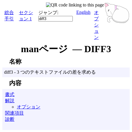
English
総合
セクシ
ジャンプ:
オ
手引
ョン 1
プ
シ
ョ
ン
manページ — DIFF3
名称
diff3 - 3 つのテキストファイルの差を求める
内容
書式
解説
オプション
関連項目
診断