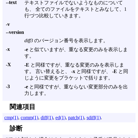
--text
テキストファイルでないようなものについて
も、 全てのファイルをテキストとみなして、1
行づつ比較していきます。
-v
--version
diff3
のバージョン番号を表示します。
-x
-e
と似ていますが、重なる変更のみを表示しま
す。
-X
-E
と同様ですが、重なる変更のみを表示しま
す。 言い替えると、
-x
と同様ですが、
-E
と同
じように変更をブラケットで括ります。
-3
-e
と同様ですが、重ならない変更部分のみを出
力します。
関連項目
cmp(1)
,
comm(1)
,
diff(1)
,
ed(1)
,
patch(1)
,
sdiff(1)
.
診断