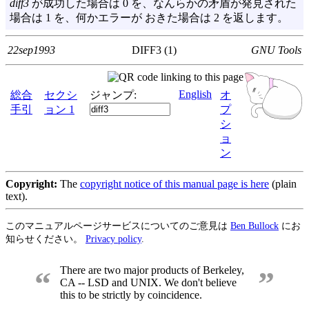
diff3
が成功した場合は 0 を、なんらかの矛盾が発見された
場合は 1 を、何かエラーが おきた場合は 2 を返します。
22sep1993
DIFF3 (1)
GNU Tools
English
総合
セクシ
ジャンプ:
オ
手引
ョン 1
プ
シ
ョ
ン
Copyright:
The
copyright notice of this manual page is here
(plain
text).
このマニュアルページサービスについてのご意見は
Ben Bullock
にお
知らせください。
Privacy policy
.
There are two major products of Berkeley,
“
”
CA -- LSD and UNIX. We don't believe
this to be strictly by coincidence.