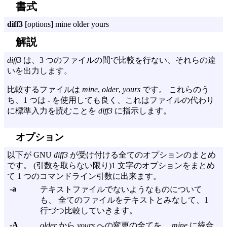
書式
diff3
[options] mine older yours
解説
diff3
は、3 つのファイルの間で比較を行ない、それらの違
いを出力します。
比較するファイルは
mine
,
older
,
yours
です。 これらのう
ち、1 つは
-
を使用しても良く、これはファイルの代わり
に標準入力を読むことを
diff3
に指示します。
オプション
以下が GNU
diff3
が受け付ける全てのオプションのまとめ
です。 (引数を取らない限り)1 文字のオプションをまとめ
て 1 つのコマンドライン引数に出来ます。
-a
テキストファイルでないようなものについて
も、 全てのファイルをテキストとみなして、1
行づつ比較していきます。
-A
older
から
yours
への変更の全てを、
mine
に統合