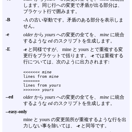
します。同じ行への変更で矛盾が出る部分は、
ブラケット行で囲みます。
-B
-A の古い挙動です。矛盾のある部分を表示しま
せん。
-e
older
から
yours
への変更の全てを、
mine
に統合
するような
ed
のスクリプトを生成します。
-E
-e
と同様ですが、 mine と yours とで重複する変
更行をブラケットで括ります。
-e
では重複する
行については、次のように出力されます:
<<<<<<< 
mine
lines from 
mine
=======

lines from 
yours
>>>>>>> 
yours
--ed
older
から
yours
への変更の全てを、
mine
に統合
するような
ed
のスクリプトを生成します。
--easy-only
mine と yours の変更箇所が重複するような行を出
力しない事を除いては、
-e
と同等です。