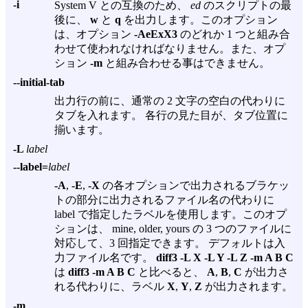
-i
System V との互換のため、
ed
のスクリプトの最
後に、
w
と
q
を出力します。このオプション
は、オプション
-AeExX3
のどれか 1 つと組み合
わせて使われなければなりません。また、オプ
ション
-m
と組み合わせる事はできません。
--initial-tab
出力行の前に、通常の 2 文字の空白の代わりに
タブを入れます。 各行の見た目が、タブ位置に
揃います。
-L
label
--label=
label
-A
,
-E
,
-X
の各オプションで出力されるブラケッ
トの部分に出力されるファイル名の代わりに
label で指定したラベルを使用します。このオプ
ションは、 mine, older, yours の 3 つのファイルに
対応して、3 回指定できます。 デフォルトは入
力ファイル名です。
diff3 -L X -L Y -L Z -m A B C
は
diff3 -m A B C
と比べると、
A
,
B
,
C
が出力さ
れる代わりに、ラベル
X
,
Y
,
Z
が出力されます。
-m