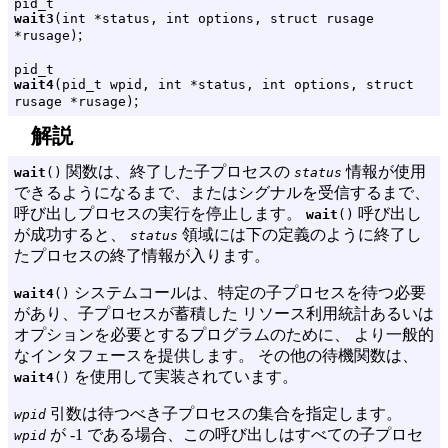
pid_t
wait3
(int *status, int options, struct rusage
;
*rusage)
pid_t
wait4
(pid_t wpid, int *status, int options, struct
;
rusage *rusage)
解説
関数は、終了した子プロセスの
情報が使用
wait
()
status
できるようになるまで、またはシグナルを受信するまで、
呼び出しプロセスの実行を停止します。
呼び出し
wait
()
が成功すると、
領域には下の定義のように終了し
status
たプロセスの終了情報が入ります。
システムコールは、特定の子プロセスを待つ必要
wait4
()
があり、子プロセスが蓄積した リソース利用統計あるいは
オプションを必要とするプログラムのために、 より一般的
なインタフェースを提供します。 その他の待機関数は、
を使用して実装されています。
wait4
()
引数は待つべき子プロセスの集合を指定します。
wpid
が -1 である場合、この呼び出しはすべての子プロセ
wpid