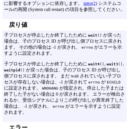
に影響するオプションに依存します。
intro(2)
システムコ
ールの再開 (System call restart) の項目を参照してください。
戻り値
子プロセスが停止したか終了したために
が戻った
wait
()
場合は、子のプロセス ID が呼び出し側プロセスに戻され
ます。 その他の場合は -1 が戻され、
がエラーを示
errno
すように設定されます。
子プロセスが停止したか終了したために
,
,
wait4
()
wait3
()
が戻った場合は、子のプロセス ID が呼び出し
waitpid
()
側プロセスに戻されます。 まだ wait されていない子プロ
セスが存在しない場合は、-1 が戻されて
が
errno
ECHILD
に設定されます。
が指定され、停止した子または
WNOHANG
終了した子がない場合は 0 が戻されます。 エラーが検出さ
れるか、受信シグナルによりこの呼び出しが異常終了した
場合は、 -1 が戻され、
がエラーを示すように設定
errno
されます。
エラー