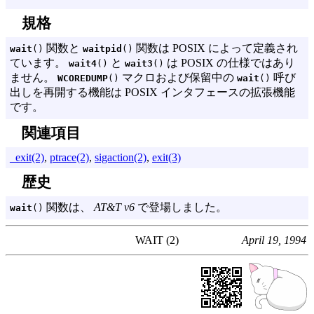
規格
関数と
関数は POSIX によって定義され
wait
()
waitpid
()
ています。
と
は POSIX の仕様ではあり
wait4
()
wait3
()
ません。
マクロおよび保留中の
呼び
WCOREDUMP
()
wait
()
出しを再開する機能は POSIX インタフェースの拡張機能
です。
関連項目
_exit(2)
,
ptrace(2)
,
sigaction(2)
,
exit(3)
歴史
関数は、
AT&T v6
で登場しました。
wait
()
WAIT (2)
April 19, 1994