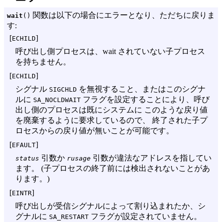
関数は以下の場合にエラーとなり、ただちに戻りま
wait
()
す:
[
]
ECHILD
呼び出し側プロセスは、wait されていない子プロセス
を持ちません。
[
]
ECHILD
シグナル
を無視すること、またはこのシグナ
SIGCHLD
ルに
フラグを設定することにより、呼び
SA_NOCLDWAIT
出し側のプロセスは既にシステムに このような戻り値
を廃棄するように要求しているので、 終了された子プ
ロセスからの戻り値が無いことが可能です。
[
]
EFAULT
引数か
引数が違法なアドレスを指してい
status
rusage
ます。 (子プロセスの終了前には検出されないことがあ
ります。)
[
]
EINTR
呼び出しが受信シグナルによって割り込まれたか、シ
グナルに
フラグが設定されていません。
SA_RESTART