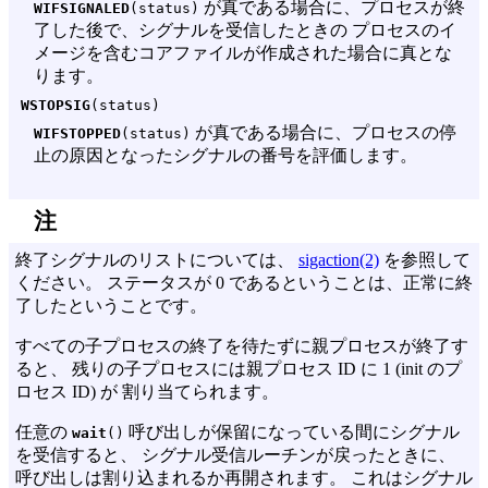
が真である場合に、プロセスが終
WIFSIGNALED
(status)
了した後で、シグナルを受信したときの プロセスのイ
メージを含むコアファイルが作成された場合に真とな
ります。
WSTOPSIG
(status)
が真である場合に、プロセスの停
WIFSTOPPED
(status)
止の原因となったシグナルの番号を評価します。
注
終了シグナルのリストについては、
sigaction(2)
を参照して
ください。 ステータスが 0 であるということは、正常に終
了したということです。
すべての子プロセスの終了を待たずに親プロセスが終了す
ると、 残りの子プロセスには親プロセス ID に 1 (init のプ
ロセス ID) が 割り当てられます。
任意の
呼び出しが保留になっている間にシグナル
wait
()
を受信すると、 シグナル受信ルーチンが戻ったときに、
呼び出しは割り込まれるか再開されます。 これはシグナル