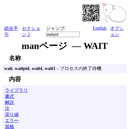
English
総合手
セクショ
ジャンプ:
オプシ
引
ン 2
ョン
manページ — WAIT
名称
wait
,
waitpid
,
wait4
,
wait3
– プロセスの終了待機
内容
ライブラリ
書式
解説
注
戻り値
エラー
規格