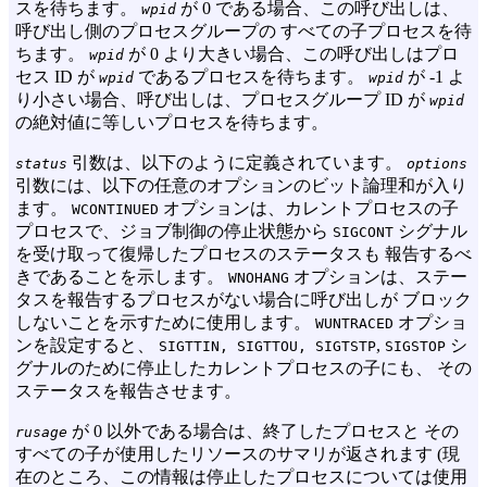
スを待ちます。
が 0 である場合、この呼び出しは、
wpid
呼び出し側のプロセスグループの すべての子プロセスを待
ちます。
が 0 より大きい場合、この呼び出しはプロ
wpid
セス ID が
であるプロセスを待ちます。
が -1 よ
wpid
wpid
り小さい場合、呼び出しは、プロセスグループ ID が
wpid
の絶対値に等しいプロセスを待ちます。
引数は、以下のように定義されています。
status
options
引数には、以下の任意のオプションのビット論理和が入り
ます。
オプションは、カレントプロセスの子
WCONTINUED
プロセスで、ジョブ制御の停止状態から
シグナル
SIGCONT
を受け取って復帰したプロセスのステータスも 報告するべ
きであることを示します。
オプションは、ステー
WNOHANG
タスを報告するプロセスがない場合に呼び出しが ブロック
しないことを示すために使用します。
オプショ
WUNTRACED
ンを設定すると、
,
シ
SIGTTIN, SIGTTOU, SIGTSTP
SIGSTOP
グナルのために停止したカレントプロセスの子にも、 その
ステータスを報告させます。
が 0 以外である場合は、終了したプロセスと その
rusage
すべての子が使用したリソースのサマリが返されます (現
在のところ、この情報は停止したプロセスについては使用