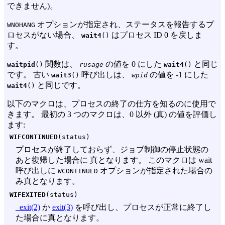
できません)。
オプションが指定され、ステータスを報告するプ
WNOHANG
ロセスがない場合、
はプロセス ID 0 を戻しま
wait4
()
す。
関数は、
の値を 0 にした
と同じ
waitpid
()
rusage
wait4
()
です。 古い
呼び出しは、
の値を -1 にした
wait3
()
wpid
と同じです。
wait4
()
以下のマクロは、プロセスの終了の仕方を知るのに使用で
きます。 最初の 3 つのマクロは、0 以外 (真) の値を評価し
ます:
WIFCONTINUED
(status)
プロセスが終了しておらず、ジョブ制御の停止状態の
あと復帰した場合に 真となります。 このマクロは wait
呼び出しに
オプションが指定された場合の
WCONTINUED
み真となります。
WIFEXITED
(status)
_exit(2)
か
exit(3)
を呼び出し、プロセスが正常に終了し
た場合に真となります。