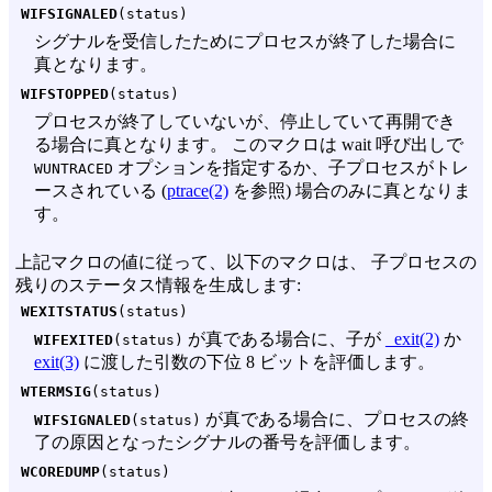
WIFSIGNALED
(status)
シグナルを受信したためにプロセスが終了した場合に
真となります。
WIFSTOPPED
(status)
プロセスが終了していないが、停止していて再開でき
る場合に真となります。 このマクロは wait 呼び出しで
オプションを指定するか、子プロセスがトレ
WUNTRACED
ースされている (
ptrace(2)
を参照) 場合のみに真となりま
す。
上記マクロの値に従って、以下のマクロは、 子プロセスの
残りのステータス情報を生成します:
WEXITSTATUS
(status)
が真である場合に、子が
_exit(2)
か
WIFEXITED
(status)
exit(3)
に渡した引数の下位 8 ビットを評価します。
WTERMSIG
(status)
が真である場合に、プロセスの終
WIFSIGNALED
(status)
了の原因となったシグナルの番号を評価します。
WCOREDUMP
(status)