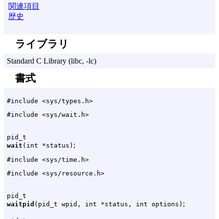
関連項目
歴史
ライブラリ
Standard C Library (libc, -lc)
書式
#include <sys/types.h>
#include <sys/wait.h>
pid_t
;
wait
(int *status)
#include <sys/time.h>
#include <sys/resource.h>
pid_t
;
waitpid
(pid_t wpid, int *status, int options)