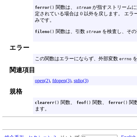
関数は、
が指すストリームに
ferror
()
stream
定されている場合は 0 以外を戻します。 エ
みです。
関数は、引数
を検査し、その
fileno
()
stream
エラー
この関数はエラーにならず、外部変数
を
errno
関連項目
open(2)
,
fdopen(3)
,
stdio(3)
規格
関数、
関数、
関
clearerr
()
feof
()
ferror
()
ます。