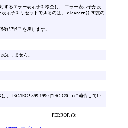
対するエラー表示子を検査し、 エラー表示子が設
ラー表示子をリセットできるのは、
関数の
clearerr
()
整数記述子を戻します。
設定しません。
数は、
ISO/IEC
9899:1990 ("ISO C90") に適合してい
FERROR (3)