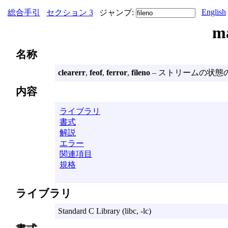
English
総合手引
セクション 3
ジャンプ:
m
名称
clearerr
,
feof
,
ferror
,
fileno
– ストリームの状態
内容
ライブラリ
書式
解説
エラー
関連項目
規格
ライブラリ
Standard C Library (libc, -lc)