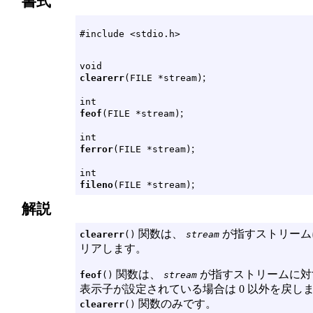
書式
#include <stdio.h>
void
;
clearerr
(FILE *stream)
int
;
feof
(FILE *stream)
int
;
ferror
(FILE *stream)
int
;
fileno
(FILE *stream)
解説
関数は、
が指すストリーム
clearerr
()
stream
リアします。
関数は、
が指すストリームに対
feof
()
stream
表示子が設定されている場合は 0 以外を戻し
関数のみです。
clearerr
()