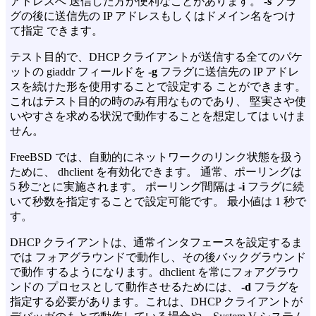
アドレスへ 送信した方が便利なことがあります。
-s
フラ
グの後に送信先の IP アドレスもしくはドメイン名をつけ
て指定 できます。
テスト目的で、DHCP クライアントが送信する全てのパケ
ットの giaddr フィールドを
-g
フラグに送信先の IP アドレ
スを続けた形を使用することで設定する ことができます。
これはテスト目的の時のみ有用なものであり、 堅実さや使
いやすさを求める状況で動作することを想定しては いけま
せん。
FreeBSD では、自動的にネットワークのリンク状態を扱う
ために、 dhclient を有効化できます。 通常、ポーリングは
5 秒ごとに実施されます。 ポーリング間隔は
-i
フラグに続
いて秒数を指定することで設定可能です。 最小値は 1 秒で
す。
DHCP クライアントは、通常インタフェースを設定するま
では フォアグラウンドで動作し、その後バックグラウンド
で動作 するようになります。dhclient を常にフォアグラウ
ンドの プロセスとして動作させるためには、
-d
フラグを
指定する必要があります。これは、DHCP クライアントが