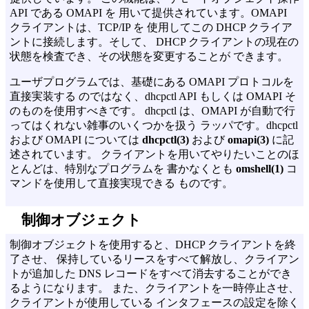
API である OMAPI を 用いて提供されています。OMAPI
クライアントは、TCP/IP を 使用してこの DHCP クライア
ントに接続します。そして、 DHCP クライアントの現在の
状態を検査でき、その状態を変更することが できます。
ユーザプログラムでは、基礎にある OMAPI プロトコルを
直接実装する のではなく、dhcpctl API もしくは OMAPI そ
のものを使用すべきです。 dhcpctl は、OMAPI が自動で行
ってはくれない雑事のいくつかを扱う ラッパです。dhcpctl
および OMAPI については
dhcpctl(3)
および
omapi(3)
に記
述されています。 クライアントを用いてやりたいことのほ
とんどは、特別なプログラムを 書かなくとも
omshell(1)
コ
マンドを使用して直接実現できる ものです。
制御オブジェクト
制御オブジェクトを使用すると、DHCP クライアントを終
了させ、 保持しているリースをすべて解放し、クライアン
トが追加した DNS レコードをすべて消去することができ
るようになります。 また、クライアントを一時停止させ、
クライアントが使用している インタフェースの設定を除く