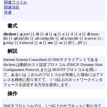
関連ファイル
関連項目
作者
書式
dhclient
[
-p
port
] [
-D
] [
-d
] [
-q
] [
-v
] [
-1
] [
-r
] [
-lf
lease-
file
] [
-pf
pid-file
] [
-cf
config-file
] [
-sf
script-file
] [
-s
server ] [
-
g
relay ] [
-i
interval ] [
-n
] [
-nw
] [
-w
] [
if0
[
...ifN
] ]
解説
Internet Systems Consortium の DHCP クライアントである
dhclient は動的ホスト設定プロトコル (DHCP: Dynamic Host
Configuration Protocol) または BOOTP プロトコルを用い
て、あるいは これらのプロトコルが失敗した場合にはアド
レスを静的に割り当てて、 1 つ以上のネットワークインタ
フェースを設定する方法を提供します。
操作
DHCP プロトコルでは、1 つ以上のサブネットに割り当て