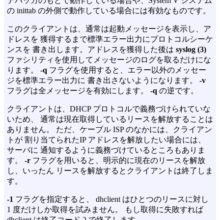
デバッガのもとで動作している場合や、System V システム
の inittab の外側で動作している場合には有効なものです。
このクライアントは、通常は起動メッセージを表示し、ア
ドレスを 獲得するまで標準エラー出力にプロトコルシーケ
ンスを 書き出します。アドレスを獲得した後は
syslog (3)
ファシリティを使用してメッセージのログを取るだけにな
ります。
-q
フラグを使用すると、エラー以外のメッセー
ジを標準エラー出力に 書き出さないようになります。
-v
フラグは全メッセージを有効にします。
-q
の逆です。
クライアントは、DHCP プロトコルで義務づけられていな
いため、 通常は現在取得しているリースを解放することは
ありません。 ただ、ケーブル ISP のなかには、クライアン
トが 割り当てられたIP アドレスを解放したい場合には、
サーバに 通知するように義務づけているところもありま
す。
-r
フラグを用いると、明示的に現在のリースを解放
し、いったん リースを解放するとクライアントは終了しま
す。
-1
フラグを指定すると、 dhclient はひとつのリースに対し
1 度だけしか取得を試みません。 もし取得に失敗すれば
dhclient は終了コード 2 で終了します。