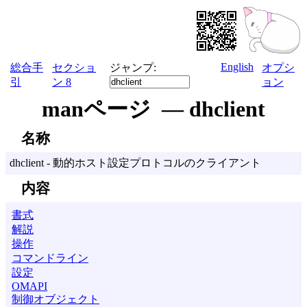
English
総合手
セクショ
ジャンプ:
オプシ
引
ン 8
ョン
manページ — dhclient
名称
dhclient - 動的ホスト設定プロトコルのクライアント
内容
書式
解説
操作
コマンドライン
設定
OMAPI
制御オブジェクト