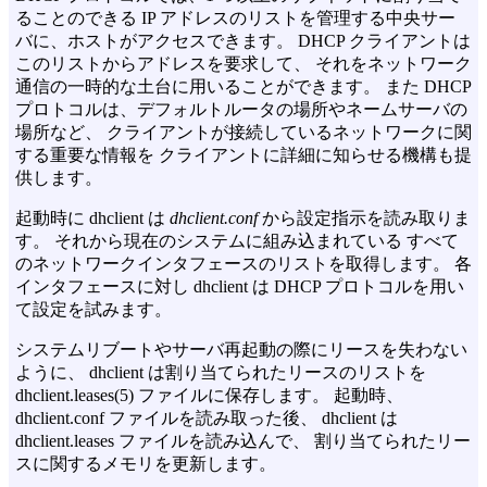
ることのできる IP アドレスのリストを管理する中央サー
バに、ホストがアクセスできます。 DHCP クライアントは
このリストからアドレスを要求して、 それをネットワーク
通信の一時的な土台に用いることができます。 また DHCP
プロトコルは、デフォルトルータの場所やネームサーバの
場所など、 クライアントが接続しているネットワークに関
する重要な情報を クライアントに詳細に知らせる機構も提
供します。
起動時に dhclient は
dhclient.conf
から設定指示を読み取りま
す。 それから現在のシステムに組み込まれている すべて
のネットワークインタフェースのリストを取得します。 各
インタフェースに対し dhclient は DHCP プロトコルを用い
て設定を試みます。
システムリブートやサーバ再起動の際にリースを失わない
ように、 dhclient は割り当てられたリースのリストを
dhclient.leases(5) ファイルに保存します。 起動時、
dhclient.conf ファイルを読み取った後、 dhclient は
dhclient.leases ファイルを読み込んで、 割り当てられたリー
スに関するメモリを更新します。