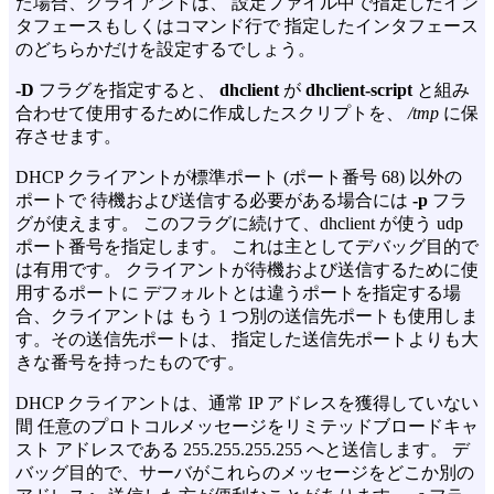
た場合、クライアントは、 設定ファイル中で指定したイン
タフェースもしくはコマンド行で 指定したインタフェース
のどちらかだけを設定するでしょう。
-D
フラグを指定すると、
dhclient
が
dhclient-script
と組み
合わせて使用するために作成したスクリプトを、
/tmp
に保
存させます。
DHCP クライアントが標準ポート (ポート番号 68) 以外の
ポートで 待機および送信する必要がある場合には
-p
フラ
グが使えます。 このフラグに続けて、dhclient が使う udp
ポート番号を指定します。 これは主としてデバッグ目的で
は有用です。 クライアントが待機および送信するために使
用するポートに デフォルトとは違うポートを指定する場
合、クライアントは もう 1 つ別の送信先ポートも使用しま
す。その送信先ポートは、 指定した送信先ポートよりも大
きな番号を持ったものです。
DHCP クライアントは、通常 IP アドレスを獲得していない
間 任意のプロトコルメッセージをリミテッドブロードキャ
スト アドレスである 255.255.255.255 へと送信します。 デ
バッグ目的で、サーバがこれらのメッセージをどこか別の