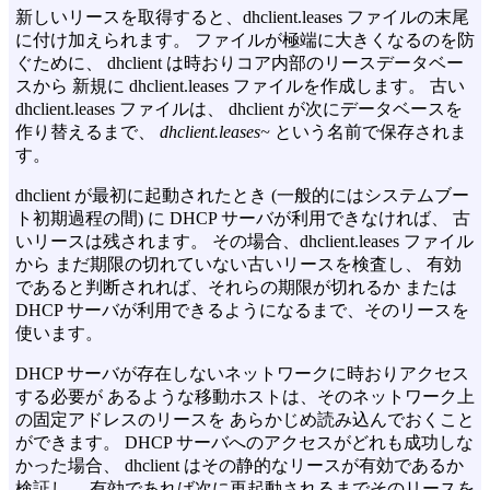
新しいリースを取得すると、dhclient.leases ファイルの末尾
に付け加えられます。 ファイルが極端に大きくなるのを防
ぐために、 dhclient は時おりコア内部のリースデータベー
スから 新規に dhclient.leases ファイルを作成します。 古い
dhclient.leases ファイルは、 dhclient が次にデータベースを
作り替えるまで、
dhclient.leases~
という名前で保存されま
す。
dhclient が最初に起動されたとき (一般的にはシステムブー
ト初期過程の間) に DHCP サーバが利用できなければ、 古
いリースは残されます。 その場合、dhclient.leases ファイル
から まだ期限の切れていない古いリースを検査し、 有効
であると判断されれば、それらの期限が切れるか または
DHCP サーバが利用できるようになるまで、そのリースを
使います。
DHCP サーバが存在しないネットワークに時おりアクセス
する必要が あるような移動ホストは、そのネットワーク上
の固定アドレスのリースを あらかじめ読み込んでおくこと
ができます。 DHCP サーバへのアクセスがどれも成功しな
かった場合、 dhclient はその静的なリースが有効であるか
検証し、 有効であれば次に再起動されるまでそのリースを