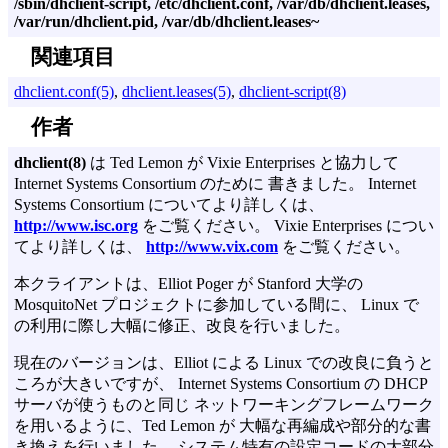
/sbin/dhclient-script,
/etc/dhclient.conf, /var/db/dhclient.leases,
/var/run/dhclient.pid,
/var/db/dhclient.leases~
関連項目
dhclient.conf(5)
,
dhclient.leases(5)
,
dhclient-script(8)
作者
dhclient(8)
は Ted Lemon が Vixie Enterprises と協力して
Internet Systems Consortium のために 書きました。 Internet
Systems Consortium についてより詳しくは、
http://www.isc.org
をご覧ください。 Vixie Enterprises につい
てより詳しくは、
http://www.vix.com
をご覧ください。
本クライアントは、Elliot Poger が Stanford 大学の
MosquitoNet プロジェクトに参加している間に、 Linux で
の利用に際し大幅に修正、改良を行いました。
現在のバージョンは、Elliot による Linux での改良に負うと
ころが大きいですが、 Internet Systems Consortium の DHCP
サーバが使うものと同じ ネットワーキングフレームワーク
を用いるように、Ted Lemon が 大幅な再編成や部分的な書
き換えを行いました。 システム特有の設定コードの大部分