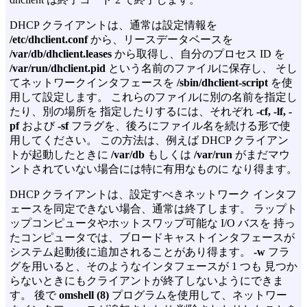
DHCP クライアントは、通常は設定情報を
/etc/dhclient.conf
から、リースデータベースを
/var/db/dhclient.leases
から取得し、自分のプロセス ID を
/var/run/dhclient.pid
という名前のファイルに保存し、 そし
てネットワークインタフェースを
/sbin/dhclient-script
を使
用して設定します。 これらのファイルに別の名前を指定し
たり、別の場所を 指定したりするには、それぞれ
-cf,
-lf,
-
pf
および
-sf
フラグを、後ろにファイル名を続ける形で使
用してください。 この方法は、例えば DHCP クライアン
トが起動したときに
/var/db
もしくは
/var/run
がまだマウ
ントされていない場合には特に有用なものに なり得ます。
DHCP クライアントは、設定すべきネットワーク インタフ
ェースを同定できない場合、通常は終了します。 ラップト
ップコンピュータやホットスワップ可能な I/O バスを 持っ
たコンピュータでは、ブロードキャストインタフェースが
システム起動後に追加されることがあり得ます。
-w
フラ
グを用いると、そのようなインタフェースが 1 つも 見つか
らないときにもクライアントが終了しないようにできま
す。 後で
omshell (8)
プログラムを使用して、ネットワー