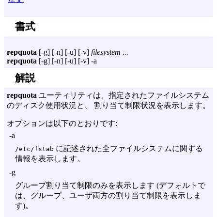
書式
repquota
[
-g
] [
-n
] [
-u
] [
-v
]
filesystem
...
repquota
[
-g
] [
-n
] [
-u
] [
-v
]
-a
解説
repquota
ユーティリティは、指定されたファイルシステム
のディスク使用状況と、 割り当て制限状況を表示します。
オプションは以下のとおりです:
-a
に記述された全ファイルシステムに関する
/etc/fstab
情報を表示します。
-g
グループ割り当て制限のみを表示します (デフォルトで
は、グループ、ユーザ両方の割り当て制限を表示しま
す)。