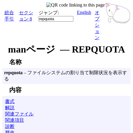
English
総合
セクシ
ジャンプ:
オ
手引
ョン 8
プ
シ
ョ
ン
manページ — REPQUOTA
名称
repquota
– ファイルシステムの割り当て制限状況を表示す
る
内容
書式
解説
関連ファイル
関連項目
診断
歴史