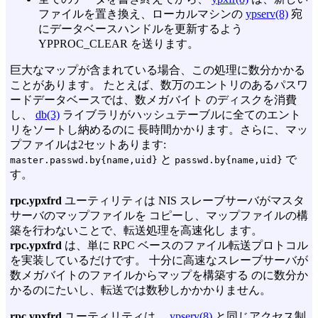
ファイルを置き換え、ローカルマシンの
ypserv(8)
宛
にデータベースハンドルを更新するよう
YPPROC_CLEAR を送ります。
巨大なマップが含まれている場合、この処理に数分かかる
ことがあります。 たとえば、数万のエントリのあるパスワ
ードデータベースでは、数メガバイト のディスクを消費
し、
db(3)
ライブラリがハッシュテーブルに全てのエント
リをソートし納めるのに 長時間かかります。さらに、マッ
プファイルは2セットあります:
と
で
master.passwd.by{name,uid}
passwd.by{name,uid}
す。
rpc.ypxfrd
ユーティリティは NIS スレーブサーバがマスタ
サーバのマップファイルを コピーし、マップファイルの構
築を行わないことで、転送処理を高速化し ます。
rpc.ypxfrd
は、単に RPC ベースのファイル転送プロトコル
を実装しているだけです。 十分に高速なスレーブサーバが
数メガバイトのファイルからマップを構築する のに数分か
かるのにたいし、転送では数秒しかかかりません。
rpc.ypxfrd
ユーティリティは、
ypserv(8)
と同じアクセス制