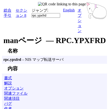
English
総合
セクシ
ジャンプ:
オ
手引
ョン 8
プ
シ
ョ
ン
manページ — RPC.YPXFRD
名称
rpc.ypxfrd
– NIS マップ転送サーバ
内容
書式
解説
オプション
関連ファイル
関連項目
バグ
作者