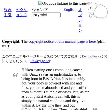
English
総合
セクシ
ジャンプ:
オ
手引
ョン 8
プ
シ
ョ
ン
Copyright:
The
copyright notice of this manual page is here
(plain
text).
このマニュアルページサービスについてのご意見は
Ben Bullock
にお
知らせください。
Privacy policy
.
"I liken starting one's computing career
“
with Unix, say as an undergraduate, to
being born in East Africa. It is intolerably
hot, your body is covered with lice and
flies, you are malnourished and you suffer
from numerous curable diseases. But, as far
as young East Africans can tell, this is
simply the natural condition and they live
within it. By the time they find out
differently, it is too late. They already think