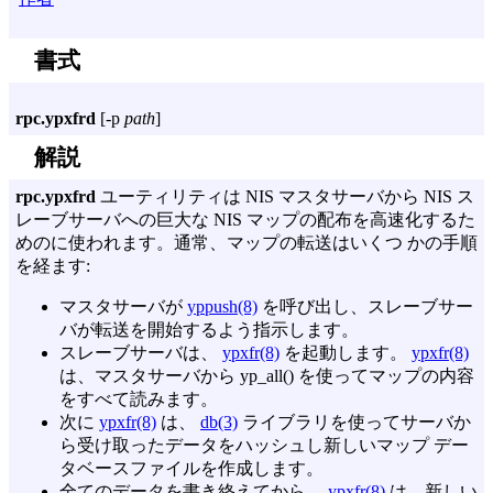
書式
rpc.ypxfrd
[
-p
path
]
解説
rpc.ypxfrd
ユーティリティは NIS マスタサーバから NIS ス
レーブサーバへの巨大な NIS マップの配布を高速化するた
めのに使われます。通常、マップの転送はいくつ かの手順
を経ます:
マスタサーバが
yppush(8)
を呼び出し、スレーブサー
バが転送を開始するよう指示します。
スレーブサーバは、
ypxfr(8)
を起動します。
ypxfr(8)
は、マスタサーバから yp_all() を使ってマップの内容
をすべて読みます。
次に
ypxfr(8)
は、
db(3)
ライブラリを使ってサーバか
ら受け取ったデータをハッシュし新しいマップ デー
タベースファイルを作成します。
全てのデータを書き終えてから、
ypxfr(8)
は、新しい