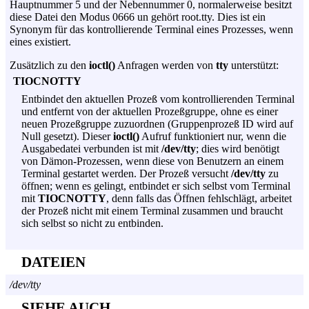
Hauptnummer 5 und der Nebennummer 0, normalerweise besitzt
diese Datei den Modus 0666 un gehört root.tty. Dies ist ein
Synonym für das kontrollierende Terminal eines Prozesses, wenn
eines existiert.
Zusätzlich zu den
ioctl()
Anfragen werden von
tty
unterstützt:
TIOCNOTTY
Entbindet den aktuellen Prozeß vom kontrollierenden Terminal
und entfernt von der aktuellen Prozeßgruppe, ohne es einer
neuen Prozeßgruppe zuzuordnen (Gruppenprozeß ID wird auf
Null gesetzt). Dieser
ioctl()
Aufruf funktioniert nur, wenn die
Ausgabedatei verbunden ist mit
/dev/tty
; dies wird benötigt
von Dämon-Prozessen, wenn diese von Benutzern an einem
Terminal gestartet werden. Der Prozeß versucht
/dev/tty
zu
öffnen; wenn es gelingt, entbindet er sich selbst vom Terminal
mit
TIOCNOTTY
, denn falls das Öffnen fehlschlägt, arbeitet
der Prozeß nicht mit einem Terminal zusammen und braucht
sich selbst so nicht zu entbinden.
DATEIEN
/dev/tty
SIEHE AUCH