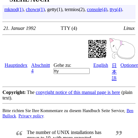
mknod(1)
,
chown(1)
, getty(1), termios(2),
console(4)
,
ttys(4)
.
21. Januar 1992
TTY (4)
Linux
Hauptindex
Abschnitt
Gehe zu:
English
Optione
日
4
本
語
Copyright:
The
copyright notice of this manual page is here
(plain
text).
Bitte richten Sie Ihre Kommentare zu diesem Handbuch Seite Service,
Ben
Bullock
.
Privacy policy
.
“
”
The number of UNIX installations has
grown to 10, with more expected.