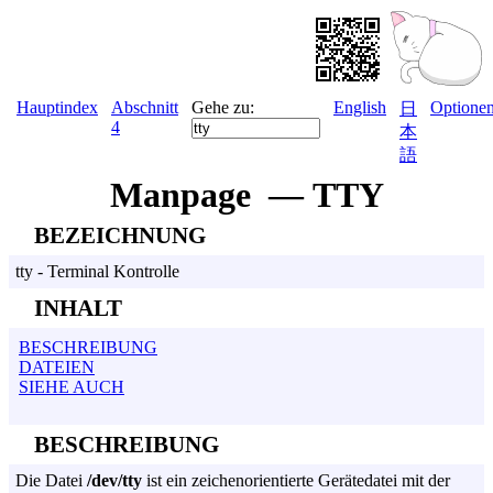
Hauptindex
Abschnitt
Gehe zu:
English
Optione
日
4
本
語
Manpage — TTY
BEZEICHNUNG
tty - Terminal Kontrolle
INHALT
BESCHREIBUNG
DATEIEN
SIEHE AUCH
BESCHREIBUNG
Die Datei
/dev/tty
ist ein zeichenorientierte Gerätedatei mit der