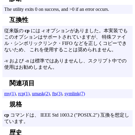
The utility exits 0 on success, and >0 if an error occurs.
互換性
従来版の
cp
には
-r
オプションがありました。本実装でも
このオプションはサポートされていますが、 特殊ファイ
ル・シンボリックリンク・FIFO などを正しくコピーでき
ないため、 これを使用することは奨められません。
-v
および
-n
は標準ではありませんし、スクリプト中での
使用はお勧めしません。
関連項目
mv(1)
,
rcp(1)
,
umask(2)
,
fts(3)
,
symlink(7)
規格
cp
コマンドは、
IEEE Std 1003.
2 ("
POSIX.
2") 互換を想定し
ています。
歴史