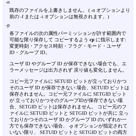
-n
既存のファイルを上書きしません。 (
-n
オプションより
前の
-f
または
-i
オプションは無視されます。)
-p
各ファイルの次の属性パーミッションが許す範囲内で
可能な限り保存して コピーするよう
cp
に指示します:
変更時刻・アクセス時刻・フラグ・モード・ユーザ
ID・グループ ID。
ユーザ ID やグループ ID が保存できない場合でも、エ
ラーメッセージは出力されず 戻り値も変化しません。
コピー元ファイルに SETUID ビットが立っておりかつ
そのユーザ ID が保存できない 場合、SETUID ビットは
保存されません。コピー元ファイルに SETGID ビット
が 立っておりかつそのグループIDが保存できない場
合、SETGID ビットは保存されません。 コピー元のフ
ァイルに SETUID ビットと SETGID ビットが共に 立っ
ておりかつそのユーザ ID かグループ ID のいずれか一
方でも保存できない場合、
-p
オプションが指定されて
いない限り、 SETUID ビットと SETGID ビットの両方