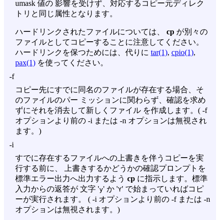
umask 値の 影響を受けず、対応するコピー元ディレク
トリと同じ属性となります。
ハードリンクされたファイルについては、
cp
が別々の
ファイルとしてコピーすることに注意してください。
ハードリンクを保つためには、代りに
tar(1)
,
cpio(1)
,
pax(1)
を使ってください。
-f
コピー先にすでに同名のファイルが存在する場合、そ
のファイルのパー ミッションに関わらず、確認を求め
ずにそれを消去して新しくファイル を作成します。(
-f
オプションより前の
-i
または
-n
オプションは無視され
ます。)
-i
すでに存在するファイルへの上書きを伴うコピーを実
行する前に、 上書きするかどうかの確認プロンプトを
標準エラー出力へ出力するよう
cp
に指示します。標準
入力からの返答が 文字 '
' か '
' で始まっていればコピ
y
Y
ーが実行されます。 (
-i
オプションより前の
-f
または
-n
オプションは無視されます。)