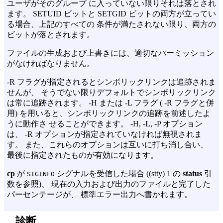
ユーザがそのグループ に入っていない限りそれは落とされ
ます。 SETUID ビットと SETGID ビットの両方が立ってい
る場合、上記のすべての 条件が満たされない限り、両方の
ビットが落とされます。
ファイルの生成および上書きには、適切なパーミッション
がなければなりません。
-R
フラグが指定されるとシンボリックリンクは追跡されま
せんが、 そうでない限りデフォルトでシンボリックリンク
は常に追跡されます。
-H
または
-L
フラグ (
-R
フラグと併
用) を用いると、シンボリックリンクの追跡を前述したよ
うに動作さ せることができます。
-H
,
-L
,
-P
オプション
は、
-R
オプションが指定されていなければ無視されま
す。 また、これらのオプションは互いに打ち消し合い、
最後に指定されたものが有効になります。
cp
が
シグナルを受信した場合 ((stty) 1 の
status
引
SIGINFO
数を参照)、 現在の入力および出力のファイルと完了した
パーセンテージが、 標準エラー出力へ書かれます。
診断