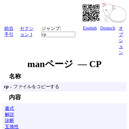
English
Deutsch
総合
セクシ
ジャンプ:
オ
手引
ョン 1
プ
シ
ョ
ン
manページ — CP
名称
cp
– ファイルをコピーする
内容
書式
解説
診断
互換性