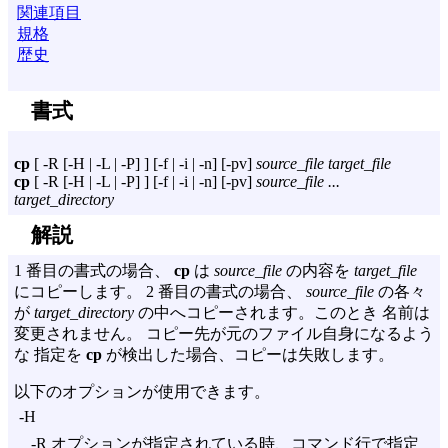
関連項目
規格
歴史
書式
cp
[
-R
[
-H
|
-L
|
-P
] ] [
-f
|
-i
|
-n
] [
-pv
]
source_file target_file
cp
[
-R
[
-H
|
-L
|
-P
] ] [
-f
|
-i
|
-n
] [
-pv
]
source_file ...
target_directory
解説
1 番目の書式の場合、
cp
は
source_file
の内容を
target_file
にコピーします。 2 番目の書式の場合、
source_file
の各々
が
target_directory
の中へコピーされます。このとき 名前は
変更されません。 コピー先が元のファイル自身になるよう
な 指定を
cp
が検出した場合、コピーは失敗します。
以下のオプションが使用できます。
-H
-R
オプションが指定されている時、コマンド行で指定