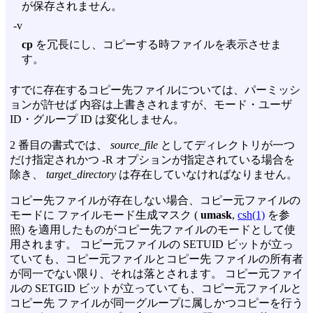
が保存されません。
-v
cp
を冗長にし、コピーする時ファイルを表示させま
す。
すでに存在するコピー先ファイルについては、パーミッシ
ョンが許せば 内容は上書きされますが、モード・ユーザ
ID・グループ ID は変化しません。
2 番目の書式では、
source_file
としてディレクトリが一つ
だけ指定されかつ
-R
オプションが指定されている場合を
除き、
target_directory
は存在していなければなりません。
コピー先ファイルが存在しない場合、コピー元ファイルの
モードに ファイルモード生成マスク (
umask
,
csh(1)
を参
照) を適用したものがコピー先ファイルのモードとして使
用されます。 コピー元ファイルの SETUID ビットが立っ
ていても、コピー元ファイルとコピー先 ファイルの所有者
が同一でない限り、それは落とされます。 コピー元ファイ
ルの SETGID ビットが立っていても、コピー元ファイルと
コピー先 ファイルが同一グループに属しかつコピーを行う