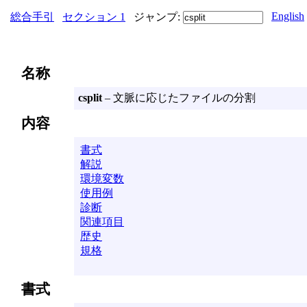
English
総合手引
セクション 1
ジャンプ:
名称
csplit
– 文脈に応じたファイルの分割
内容
書式
解説
環境変数
使用例
診断
関連項目
歴史
規格
書式