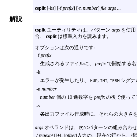
csplit
[
-ks
] [
-f
prefix
] [
-n
number
]
file args ...
解説
csplit
ユーティリティは、パターン
args
を使用
合、
csplit
は標準入力を読みます。
オプションは次の通りです:
-f
prefix
生成されるファイルに、
prefix
で開始する名
-k
エラーが発生したり、
,
,
シグナ
HUP
INT
TERM
-n
number
number
個の 10 進数字を
prefix
の後で使ってフ
-s
各出力ファイル作成時に、それらの大きさ
args
オペランドは、次のパターンの組み合わせ
/
regexp
/
[[
+|- ]
offset
]入力の、現在の行から、指