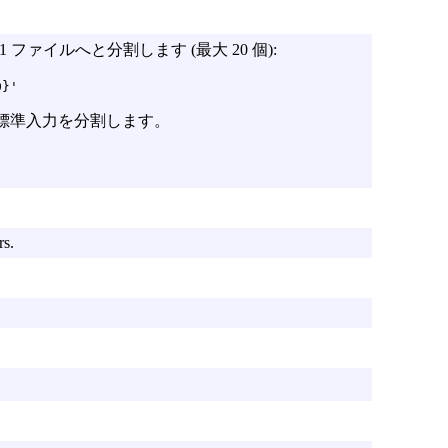
ファイルへと分割します (最大 20 個):
0}'
に、標準入力を分割します。
rs.
。