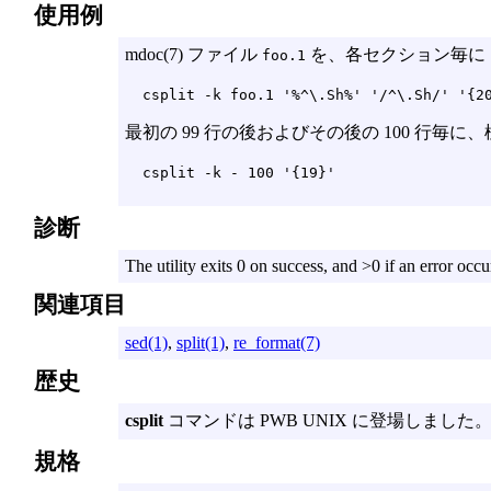
使用例
mdoc(7) ファイル
を、各セクション毎に 1 
foo.1
csplit -k foo.1 '%^\.Sh%' '/^\.Sh/' '{2
最初の 99 行の後およびその後の 100 行毎
csplit -k - 100 '{19}'
診断
The utility exits 0 on success, and >0 if an error occu
関連項目
sed(1)
,
split(1)
,
re_format(7)
歴史
csplit
コマンドは PWB UNIX に登場しました
規格