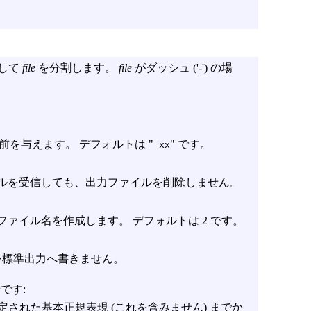
して
file
を分割します。
file
がダッシュ ('-') の場
前を与えます。 デフォルトは "
" です。
xx
ルを受信しても、出力ファイルを削除しません。
ァイル名を作成します。 デフォルトは 2 です。
を標準出力へ書きません。
です:
定された基本正規表現 (これを含みません) までか