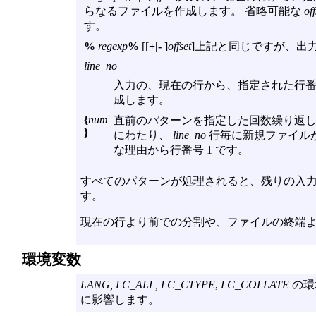
らなるファイルを作成します。 省略可能な
off
す。
%
regexp
%
[[
+|- ]
offset
]上記と同じですが、出
line_no
入力の、現在の行から、指定された行番号
成します。
{
num
直前のパターンを指定した回数繰り返し
}
にわたり、
line_no
行毎に新規ファイル
な理由から行番号 1 です。
すべてのパターンが処理されると、残りの入力デ
す。
現在の行より前での分割や、ファイルの終端よ
環境変数
LANG, LC_ALL, LC_CTYPE
,
LC_COLLATE
の環
に影響します。