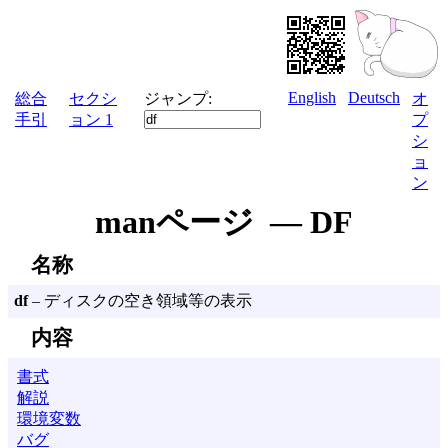
English
Deutsch
総合
セクシ
ジャンプ:
オ
手引
ョン 1
プ
シ
ョ
ン
manページ — DF
名称
df
– ディスクの空き領域等の表示
内容
書式
解説
環境変数
バグ