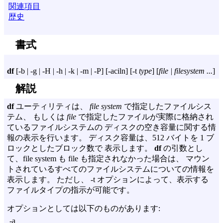
関連項目
歴史
書式
df
[
-b
|
-g
|
-H
|
-h
|
-k
|
-m
|
-P
] [
-aciln
] [
-t
type
] [
file | filesystem ...
]
解説
df
ユーティリティは、
file system
で指定したファイルシス
テム、 もしくは
file
で指定したファイルが実際に格納され
ているファイルシステムの ディスクの空き容量に関する情
報の表示を行います。 ディスク容量は、512 バイトを 1 ブ
ロックとしたブロック数で 表示します。
df
の引数とし
て、file system も file も指定されなかった場合は、 マウン
トされているすべてのファイルシステムについての情報を
表示します。 ただし、
-t
オプションによって、表示する
ファイルタイプの指示が可能です。
オプションとしては以下のものがあります:
-a