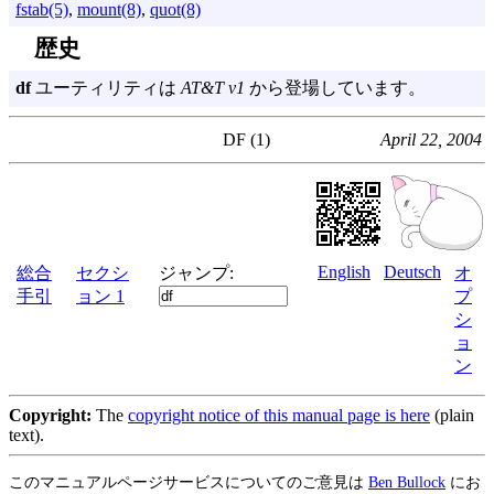
fstab(5)
,
mount(8)
,
quot(8)
歴史
df
ユーティリティは
AT&T v1
から登場しています。
DF (1)
April 22, 2004
English
Deutsch
総合
セクシ
ジャンプ:
オ
手引
ョン 1
プ
シ
ョ
ン
Copyright:
The
copyright notice of this manual page is here
(plain
text).
このマニュアルページサービスについてのご意見は
Ben Bullock
にお