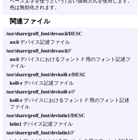
ペース文字を使うという) 古い描画方式を使用します。
色は無効化されます。
関連ファイル
/usr/share/groff_font/devascii/DESC
ascii
デバイス記述ファイル
/usr/share/groff_font/devascii/
F
ascii
デバイスにおけるフォント
F
用のフォント記述フ
ァイル
/usr/share/groff_font/devkoi8-r/DESC
koi8-r
デバイス記述ファイル
/usr/share/groff_font/devkoi8-r/
F
koi8-r
デバイスにおけるフォント
F
用のフォント記述
ファイル
/usr/share/groff_font/devlatin1/DESC
latin1
デバイス記述ファイル
/usr/share/groff_font/devlatin1/
F