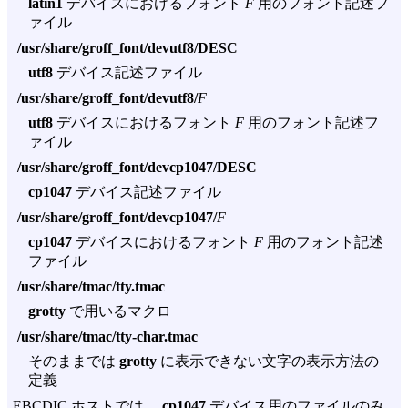
latin1
デバイスにおけるフォント
F
用のフォント記述フ
ァイル
/usr/share/groff_font/devutf8/DESC
utf8
デバイス記述ファイル
/usr/share/groff_font/devutf8/
F
utf8
デバイスにおけるフォント
F
用のフォント記述フ
ァイル
/usr/share/groff_font/devcp1047/DESC
cp1047
デバイス記述ファイル
/usr/share/groff_font/devcp1047/
F
cp1047
デバイスにおけるフォント
F
用のフォント記述
ファイル
/usr/share/tmac/tty.tmac
grotty
で用いるマクロ
/usr/share/tmac/tty-char.tmac
そのままでは
grotty
に表示できない文字の表示方法の
定義
EBCDIC ホストでは、
cp1047
デバイス用のファイルのみ