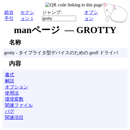
総合
セクシ
ジャンプ:
オプシ
手引
ョン 1
ョン
manページ — GROTTY
名称
grotty - タイプライタ型デバイスのための groff ドライバ
内容
書式
解説
オプション
使用法
環境変数
関連ファイル
バグ
関連項目