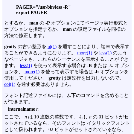
PAGER="/usr/bin/less -R"
export PAGER
とするか、
man
の
-P
オプションにてページャ実行形式と
オプションを指定するか、
man
の設定ファイルを同様の
方法で修正します。
grotty
の古い整形を
ul(1)
を通すことにより、端末で表示す
ることができるようになります。
more(1)
や
less(1)
のよう
なページャも、これらのシーケンスを表示することができ
ます。
less(1)
を使って表示する場合は
-B
または
-U
オプシ
ョンを、
more(1)
を使って表示する場合は
-b
オプションを
使用してください。
grotty
は逆改行を出力しないので、
col(1)
を通す必要はありません。
フォント記述ファイルには、以下のコマンドを含めること
ができます。
internalname
n
ここで、
n
は 10 進数の整数です。もし
n
の 01 ビットがセ
ットされているなら、そのフォントは イタリックフォント
として扱われます。 02 ビットがセットされているなら、