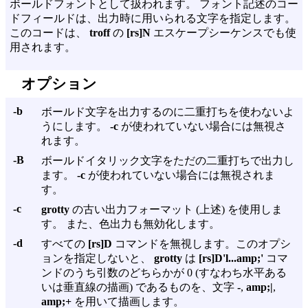
ボールドフォントとして扱われます。 フォント記述のコー
ドフィールドは、出力時に用いられる文字を指定します。
このコードは、
troff
の
[rs]N
エスケープシーケンスでも使
用されます。
オプション
-b
ボールド文字を出力するのに二重打ちを使わないよ
うにします。
-c
が使われていない場合には無視さ
れます。
-B
ボールドイタリック文字をただの二重打ちで出力し
ます。
-c
が使われていない場合には無視されま
す。
-c
grotty
の古い出力フォーマット (上述) を使用しま
す。 また、色出力も無効化します。
-d
すべての
[rs]D
コマンドを無視します。このオプシ
ョンを指定しないと、
grotty
は
[rs]D'l...amp;'
コマ
ンドのうち引数のどちらかが 0 (すなわち水平ある
いは垂直線の描画) であるものを、文字
-
,
amp;|
,
amp;+
を用いて描画します。