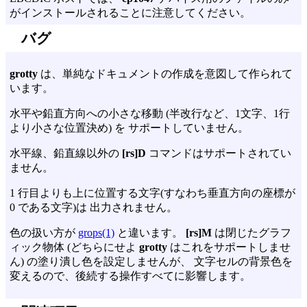
がインストールされることに注意してください。
バグ
grotty
は、単純なドキュメントの作成を意図して作られて
います。
水平や鉛直方向への小さな移動 (半改行など、1文字、1行
より小さな位置決め) を サポートしていません。
水平線、鉛直線以外の
[rs]D
コマンドはサポートされてい
ません。
1 行目よりも上に位置する文字(すなわち垂直方向の座標が
0 である文字)は 出力されません。
色の扱い方が
grops(1)
と違います。
[rs]M
は閉じたグラフ
ィック物体 (どちらにせよ
grotty
はこれをサポートしませ
ん) の塗り潰し色を設定しませんが、 文字セルの背景色を
変えるので、後続する操作すべてに影響します。