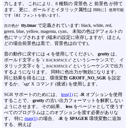
力します。 これにより、8 種類の 背景色 と 前景色 が持て
ます。 更に、ボールドとイタリック属性は
同時に
] 使用可能
です (BI フォントを使います)。
tty.tmac
で定義されています: black, white, red,
次の色が
green, blue, yellow, magenta, cyan。 未知の色はデフォルトの
色にマップされます (端末の設定に依存しますが、ほとん
どの場合前景色は黒で、背景色は白です)。
昔の動作に戻すには
-c
を使用してください。
grotty
は、
ボールド文字
c
を `
c
c
' というシーケンスで、 イ
BACKSPACE
タリック文字
c
を `
_
c
' というシーケンスで出力
BACKSPACE
するようになります。 同時に色出力が無効になります。
同じ効果を得るには、環境変数
GROFF_NO_SGR
を設定
するか、`sgr' X コマンド (後述) を使用します。
SGR サポートのためには、
less(1)
に
-R
オプションを使用
することで、
grotty
の古い出力フォーマットを解釈しない
ようにさせます。 その結果、
less
をページャとして使うす
べてのプログラムはこのオプションを渡す必要がありな
す。 特に
man(1)
の場合、
-R
を
$PAGER
環境変数に追加
する、例えば