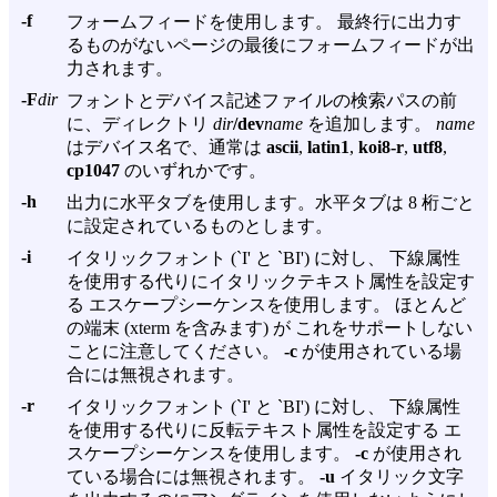
-f
フォームフィードを使用します。 最終行に出力す
るものがないページの最後にフォームフィードが出
力されます。
-F
dir
フォントとデバイス記述ファイルの検索パスの前
に、ディレクトリ
dir
/dev
name
を追加します。
name
はデバイス名で、通常は
ascii
,
latin1
,
koi8-r
,
utf8
,
cp1047
のいずれかです。
-h
出力に水平タブを使用します。水平タブは 8 桁ごと
に設定されているものとします。
-i
イタリックフォント (`I' と `BI') に対し、 下線属性
を使用する代りにイタリックテキスト属性を設定す
る エスケープシーケンスを使用します。 ほとんど
の端末 (xterm を含みます) が これをサポートしない
ことに注意してください。
-c
が使用されている場
合には無視されます。
-r
イタリックフォント (`I' と `BI') に対し、 下線属性
を使用する代りに反転テキスト属性を設定する エ
スケープシーケンスを使用します。
-c
が使用され
ている場合には無視されます。
-u
イタリック文字