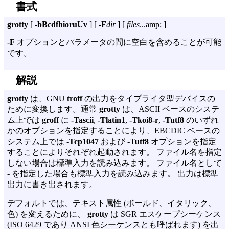
書式
grotty
[
-bBcdfhioruUv
] [
-F
dir
] [
files
...amp; ]
-F
オプションとパラメータの間に空白を含めることが可能
です。
解説
grotty
は、GNU
troff
の出力をタイプライタ型デバイスの
ために変換します。通常
grotty
は、ASCII ベースのシステ
ム上では
groff
に
-Tascii
,
-Tlatin1
,
-Tkoi8-r
,
-Tutf8
のいずれ
かのオプションを指定することにより、EBCDIC ベースの
システム上では
-Tcp1047
および
-Tutf8
オプションを指定
することによりそれぞれ起動されます。 ファイル名を指定
しない場合は標準入力を読み込みます。 ファイル名として
-
を指定した場合も標準入力を読み込みます。 出力は標準
出力に書き出されます。
デフォルトでは、テキスト属性 (ボールド、イタリック、
色) を変えるために、
grotty
は SGR エスケープシーケンス
(ISO 6429 であり ANSI 色シーケンスとも呼ばれます) を出