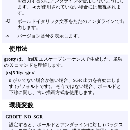
を出力するのにアンダラインを使用しないようにし
ます。
-c
が使用されていない場合には無視されま
す。
-U
ボールドイタリック文字をただのアンダラインで出
力します。
-v
バージョン番号を表示します。
使用法
grotty
は、
[rs]X
エスケープシーケンスで生成した、単独
の X コマンドを理解します。
[rs]X'tty: sgr
n
'
n
が 0 でない場合か無い場合、SGR 出力を有効にしま
す (デフォルトです)。 そうではない場合、ボールドと
下線に関し、古い描画方式を使用します。
環境変数
GROFF_NO_SGR
設定すると、ボールドとアンダラインに対し (バックス