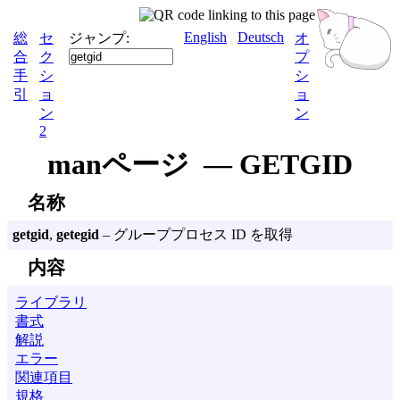
English
Deutsch
総
セ
ジャンプ:
オ
合
ク
プ
手
シ
シ
引
ョ
ョ
ン
ン
2
manページ — GETGID
名称
getgid
,
getegid
– グループプロセス ID を取得
内容
ライブラリ
書式
解説
エラー
関連項目
規格