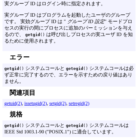
実グループ ID はログイン時に指定されます。
実グループ ID はプログラムを起動したユーザのグループ
です。 実効グループ ID は "
グループ ID 設定
" モードプロ
セスの実行の間にプロセスに追加のパーミッションを与え
るので、
は呼び出しプロセスの実ユーザ ID を知
getgid
()
るために使用されます。
エラー
システムコールと
システムコールは必
getgid
()
getegid
()
ず正常に完了するので、エラーを示すための戻り値はあり
ません。
関連項目
getuid(2)
,
issetugid(2)
,
setgid(2)
,
setregid(2)
規格
システムコールと
システムコールは
getgid
()
getegid
()
IEEE Std 1003.
1-90 ("
POSIX.
1") に適合しています。