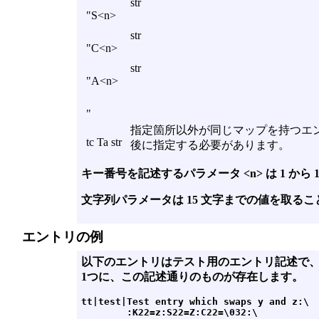
str
"S<n>
str
"C<n>
str
"A<n>
"
指定箇所以外が同じマップを持つエント
tc Ta str
後に指定する必要があります。
キー番号を記述するパラメータ <n> は 1 から
文字列パラメータは 15 文字までの値を取る
エントリの例
以下のエントリはテスト用のエントリ記述で
1つに、この記述通りのものが存在します。
tt|test|Test entry which swaps y and z:\

        :K22=z:S22=Z:C22=\032:\
