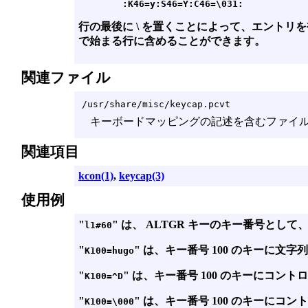
行の最後に \ を置くことによって、エントリを
で始まる行に含めることができます。
関連ファイル
/usr/share/misc/keycap.pcvt
キーボードマッピングの記述を含むファイ
関連項目
kcon(1)
,
keycap(3)
使用例
"
" は、 ALTGR キーのキー番号として、
l1#60
"
" は、キー番号 100 のキーに文字列 
K100=hugo
"
" は、キー番号 100 のキーにコントロー
K100=^D
"
" は、キー番号 100 のキーにコント
K100=\000