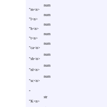
num
"m<n>
num
"l<n>
num
"h<n>
num
"t<n>
num
"ca<n>
num
"sh<n>
num
"nl<n>
num
"sc<n>
"
str
"K<n>