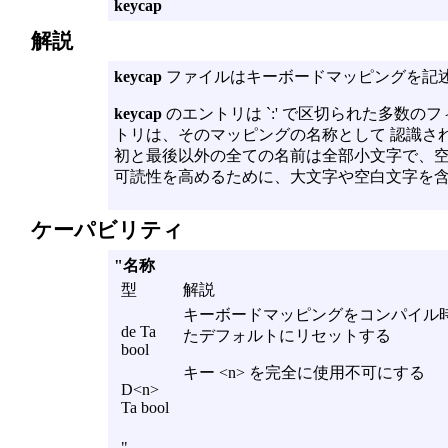
keycap
解説
keycap
ファイルはキーボードマッピングを記
keycap
のエントリは `:' で区切られた多数
トリは、そのマッピングの名称として 認識される
初と最後以外の全ての名前は全部小文字で、空
可読性を高めるために、大文字や空白文字を
ケーパビリティ
"名称
型
解説
キーボードマッピングをコンパイル
de Ta
たデフォルトにリセットする
bool
キー <n> を完全に使用不可にする
D<n>
Ta bool
"