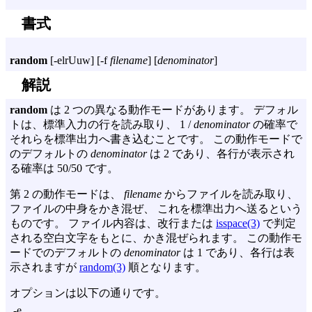
書式
random
[
-elrUuw
] [
-f
filename
] [
denominator
]
解説
random
は 2 つの異なる動作モードがあります。 デフォル
トは、標準入力の行を読み取り、 1 /
denominator
の確率で
それらを標準出力へ書き込むことです。 この動作モードで
のデフォルトの
denominator
は 2 であり、各行が表示され
る確率は 50/50 です。
第 2 の動作モードは、
filename
からファイルを読み取り、
ファイルの中身をかき混ぜ、 これを標準出力へ送るという
ものです。 ファイル内容は、改行または
isspace(3)
で判定
される空白文字をもとに、かき混ぜられます。 この動作モ
ードでのデフォルトの
denominator
は 1 であり、各行は表
示されますが
random(3)
順となります。
オプションは以下の通りです。
-e