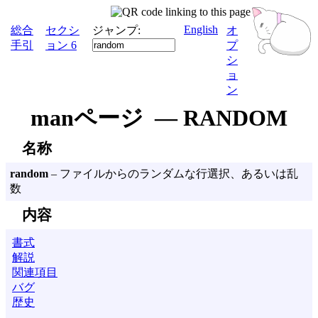
English
総合
セクシ
ジャンプ:
オ
手引
ョン 6
プ
シ
ョ
ン
manページ — RANDOM
名称
random
– ファイルからのランダムな行選択、あるいは乱
数
内容
書式
解説
関連項目
バグ
歴史