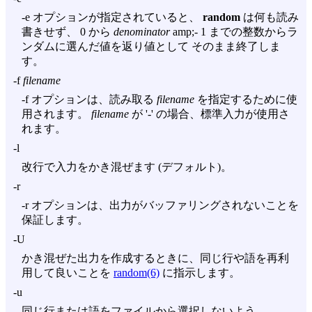
-e
オプションが指定されていると、
random
は何も読み
書きせず、 0 から
denominator
amp;- 1 までの整数からラ
ンダムに選んだ値を返り値として そのまま終了しま
す。
-f
filename
-f
オプションは、読み取る
filename
を指定するために使
用されます。
filename
が '-' の場合、標準入力が使用さ
れます。
-l
改行で入力をかき混ぜます (デフォルト)。
-r
-r
オプションは、出力がバッファリングされないことを
保証します。
-U
かき混ぜた出力を作成するときに、同じ行や語を再利
用して良いことを
random(6)
に指示します。
-u
同じ行または語をファイルから選択しないよう