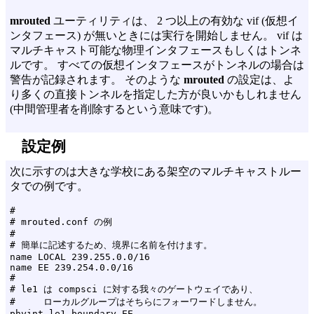
mrouted
ユーティリティは、 2 つ以上の有効な vif (仮想イ
ンタフェース) が無いときには実行を開始しません。 vif は
マルチキャスト可能な物理インタフェースもしくはトンネ
ルです。 すべての仮想インタフェースがトンネルの場合は
警告が記録されます。 そのような
mrouted
の設定は、よ
り多くの直接トンネルを指定した方が良いかもしれません
(中間管理者を削除するという意味です)。
設定例
次に示すのは大きな学校にある架空のマルチキャストルー
タでの例です。
#

# mrouted.conf の例

#

# 簡単に記述するため、境界に名前を付けます。

name LOCAL 239.255.0.0/16

name EE 239.254.0.0/16

#

# le1 は compsci に対する我々のゲートウェイであり、

#     ローカルグループはそちらにフォーワードしません。

phyint le1 boundary EE
