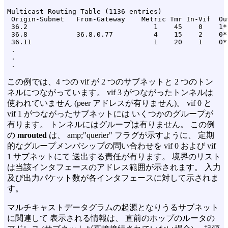
Multicast Routing Table (1136 entries)

 Origin-Subnet   From-Gateway    Metric Tmr In-Vif  Out
 36.2                               1    45    0    1* 
 36.8            36.8.0.77          4    15    2    0* 
 36.11                              1    20    1    0* 
 .

 .

この例では、4 つの vif が 2 つのサブネットと 2 つのトン
ネルにつながっています。 vif 3 がつながったトンネルは
使われていません (peer アドレスが有りません)。 vif 0 と
vif 1 がつながったサブネットには いくつかのグループが
有ります。 トンネルにはグループは有りません。 この例
の
mrouted
は、 amp;"querier" フラグが示すように、 定期
的なグループメンバシップの問い合わせを vif 0 および vif
1 サブネットにて 送出する責任が有ります。 境界のリスト
は当該インタフェースのアドレス範囲が示されます。 入力
及び出力パケット数が各インタフェースに対して示されま
す。
マルチキャストデータグラムの起源となりうるサブネット
に関連して 表示される情報は、 直前のホップのルータの