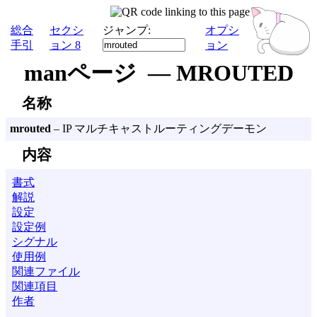
総合
セクシ
ジャンプ:
オプシ
手引
ョン 8
ョン
manページ — MROUTED
名称
mrouted
– IP マルチキャストルーティングデーモン
内容
書式
解説
設定
設定例
シグナル
使用例
関連ファイル
関連項目
作者