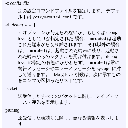
-c
config_file
別の設定コマンドファイルを指定します。 デフォ
ルトは
です。
/etc/mrouted.conf
-d
[
debug_level
]
-d
オプションが与えられないか、もしくは debug
level として 0 が指定された 場合、
mrouted
は起動
された端末から切り離されます。 それ以外の場合
は、
mrouted
は、起動された端末に残り、起動さ
れた端末からのシグナルを受け付けます。 debug
level の指定の有無にかかわらず、
mrouted
は常に
警告メッセージやエラーメッセージを syslogd に対
して送ります。
-debug-level
引数は、次に示すもの
をコンマで区切ったリストです:
packet
送受信したすべてのパケットに関し、タイプ・ソ
ース・宛先を表示します。
pruning
送受信した枝苅りに関し、更なる情報を表示しま
す。