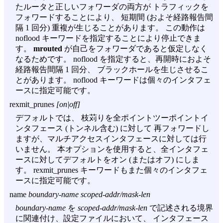
たルータと正しいフォワーダの両方が トラフィックを
フォワードすることにより、 短期間 (およそ経路報告間
隔 1 回分) 重複が生じることがあります。 この動作は
noflood キーワードを指定することにより停止できま
す。
mrouted
が自己をフォワーダであると仮定しなく
なるためです。 noflood を指定すると、再開時におよそ
経路報告間隔 1 回分、 ブラックホールを生じさせるこ
とがあります。 noflood キーワードは個々のインタフェ
ースに指定可能です。
rexmit_prunes
[on|off]
デフォルトでは、 枝苅りを全ポイントツーポイントイ
ンタフェース (トンネル含む) に対して 再フォワードし
ますが、マルチアクセスインタフェースに対しては行
いません。 本オプションを使用すると、全インタフェ
ースに対してデフォルトをオン (またはオフ) にしま
す。 rexmit_prunes キーワードもまた個々のインタフェ
ースに指定可能です。
name
boundary-name scoped-addr/mask-len
boundary-name
を
scoped-addr/mask-len
で記述される境界
に関連付け、設定ファイルにおいて、 インタフェース