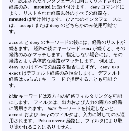
り、設定されたインタフェースに関してリストされた
経路のみ、
mrouted
は受け付けます。
コマンドに
deny
より、リストされた経路以外のすべての経路を、
mrouted
は受け付けます。 ひとつのインタフェースに
は、
または
のどちらかのみ使用可能で
accept
deny
す。
と
のキーワードの後には、経路のリストが
accept
deny
続きます。 経路の後にキーワード
exact
が続くと、その
経路のみがマッチします。 指定しない場合には、その
経路とより具体的な経路がマッチします。 例えば、
はすべての経路を拒否しますが、
deny 0/0
deny 0/0
はデフォルト経路のみ拒否します。 デフォルト
exact
経路は
キーワードで指定することも可能で
default
す。
bidir
キーワードは双方向の経路フィルタリングを可能
にします。 フィルタは、出力および入力の両方の経路
に適用されます。
bidir
キーワードを指定しないと、
および
のフィルタは、入力に対してのみ適
accept
deny
用されます。 Poison reverse 経路は、フィルタにより取
り除かれることはありません。