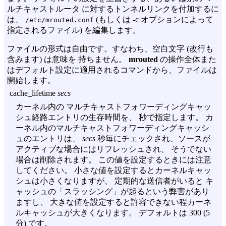
ルチキャストルータ に対するトンネルリンクを付加するに
は、
(もしくは
-c
オプションによって
/etc/mrouted.conf
指定されるファイル) を編集します。
ファイルの形式は自由です。すなわち、空白文字 (改行も
含みます) は意味を 持ちません。
mrouted
の操作全体また
はデフォルト設定に適用されるコマンドから、ファイルは
開始します。
cache_lifetime
secs
カーネル内の マルチキャストフォワーディングキャッ
シュ経路エントリの生存時間を、 秒で指定します。 カ
ーネル内のマルチキャストフォワーディングキャッシ
ュのエントリは、
secs
秒毎にチェックされ、ソースが
アクティブな場合にはリフレッシュされ、 そうでない
場合は削除されます。 この値を設定するときには注意
してください。 小さな値を設定するとカーネルキャッ
シュは小さくなりますが、 定期的な送信者がいると キ
ャッシュの「スラッシング」が起るという弊害があり
ますし、 大きな値を設定すると許容できない程カーネ
ルキャッシュが大きくなります。 デフォルトは 300 (5
分) です。