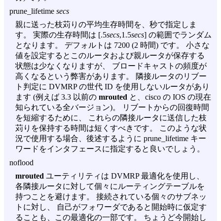
prune_lifetime
secs
親に送った枝苅りの平均生存時間を、秒で指定しま
す。 実際の生存時間は [.5
secs
,1.5
secs
] の範囲でランダム
となります。 デフォルトは 7200 (2 時間) です。 小さな
値を設定するとこのルータおよび親ルータが保存する
状態は少なくなりますが、 ブロードキャストの頻度が
高くなるという弊害があります。 隣接ルータのリブー
ト判定に DVMRP の世代 ID を使用しないルータがあり
ます (例えば 3.3 以前の
mrouted
と、cisco の IOS の現在
知られている全バージョン)。 リブートからの回復時間
を短縮するために、 これらの隣接ルータに送信した枝
苅りを保持する時間は短くすべきです。 このような状
況で使用する場合、後述するように prune_lifetime キー
ワードをインタフェースに指定すると良いでしょう。
noflood
mrouted
ユーティリティは DVMRP 最適化を使用し、
各隣接ルータに対して個々にルーティングテーブルを
持つことを避けます。 接続されている個々のサブネッ
トに対し、 自己がフォワーダであると開始時に仮定す
ることも、この最適化の一部です。 ちょうど今開始し