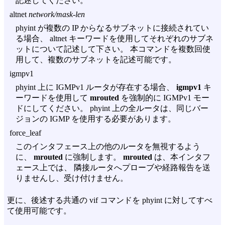
記述してください。
altnet
network/mask-len
phyint が複数の IP からなるサブネットに接続されてい
る場合、 altnet キーワードを使用してそれぞれのサブネ
ットについて記述して下さい。 本コマンドを複数回使
用して、複数のサブネットを記述可能です。
igmpv1
phyint 上に IGMPv1 ルータが存在する場合、
igmpv1
キ
ーワードを使用して
mrouted
を強制的に IGMPv1 モー
ドにしてください。 phyint 上の全ルータは、同じバー
ジョンの IGMP を使用する必要があります。
force_leaf
このインタフェース上の他のルータを無視するよう
に、
mrouted
に強制します。
mrouted
は、本インタフ
ェース上では、 隣接ルータへプローブや経路報告を送
りませんし、受け付けません。
更に、後述する共通の vif コマンドを phyint に対してすべ
て使用可能です。