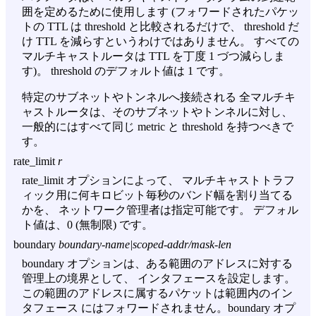
囲を定めるために使用します (フォワードされたパケッ
トの TTL は threshold と比較されるだけで、 threshold だ
け TTL を減らすというわけではありません。 すべての
マルチキャストルータは TTL を丁度 1 づつ減らしま
す)。 threshold のデフォルト値は 1 です。
特定のサブネットやトンネルへ接続される 全マルチキ
ャストルータは、そのサブネットやトンネルに対し、
一般的にはすべて同じ metric と threshold を持つべきで
す。
rate_limit
r
rate_limit オプションによって、 マルチキャストトラフ
ィック用に何キロビット毎秒のバンド幅を割り当てる
かを、 ネットワーク管理者は指定可能です。 デフォル
ト値は、0 (無制限) です。
boundary
boundary-name|scoped-addr/mask-len
boundary オプションは、ある範囲のアドレスに対する
管理上の境界として、 インタフェースを設定します。
この範囲のアドレスに属するパケットは範囲内のイン
タフェース にはフォワードされません。boundary オプ