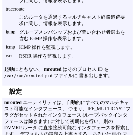
プに関し、情報を表示します。
traceroute
このルータを通過するマルチキャスト経路追跡要
求に関し、情報を表示します。
igmp
グループメンバシップおよび問い合わせ者選出を
含む IGMP 操作を表示します。
icmp
ICMP 操作を監視します。
rsrr
RSRR 操作を監視します。
起動にともない、
mrouted
はそのプロセス ID を
ファイルに 書き出します。
/var/run/mrouted.pid
設定
mrouted
ユーティリティは、自動的にすべてのマルチキャ
スト可能なインタフェース、 つまり、IFF_MULTICAST フ
ラグがセットされたインタフェース (ループバックインタ
フェースは除きます) に対して初期化を行い、別の
DVMRP ルータ に直接接続可能なインタフェースを探索し
ます。 デフォルトの設定を上書きする、あるいは別の マ