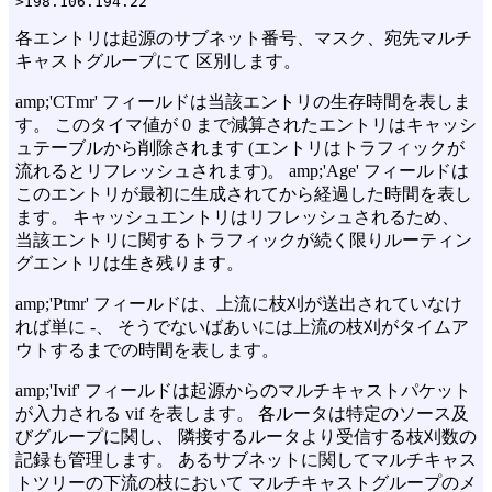
各エントリは起源のサブネット番号、マスク、宛先マルチ
キャストグループにて 区別します。
amp;'CTmr' フィールドは当該エントリの生存時間を表しま
す。 このタイマ値が 0 まで減算されたエントリはキャッシ
ュテーブルから削除されます (エントリはトラフィックが
流れるとリフレッシュされます)。 amp;'Age' フィールドは
このエントリが最初に生成されてから経過した時間を表し
ます。 キャッシュエントリはリフレッシュされるため、
当該エントリに関するトラフィックが続く限りルーティン
グエントリは生き残ります。
amp;'Ptmr' フィールドは、上流に枝刈が送出されていなけ
れば単に -、 そうでないばあいには上流の枝刈がタイムア
ウトするまでの時間を表します。
amp;'Ivif' フィールドは起源からのマルチキャストパケット
が入力される vif を表します。 各ルータは特定のソース及
びグループに関し、 隣接するルータより受信する枝刈数の
記録も管理します。 あるサブネットに関してマルチキャス
トツリーの下流の枝において マルチキャストグループのメ