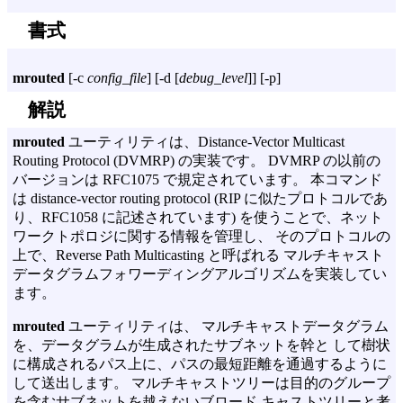
書式
mrouted
[
-c
config_file
] [
-d
[
debug_level
]] [
-p
]
解説
mrouted
ユーティリティは、Distance-Vector Multicast
Routing Protocol (DVMRP) の実装です。 DVMRP の以前の
バージョンは RFC1075 で規定されています。 本コマンド
は distance-vector routing protocol (RIP に似たプロトコルであ
り、RFC1058 に記述されています) を使うことで、ネット
ワークトポロジに関する情報を管理し、 そのプロトコルの
上で、Reverse Path Multicasting と呼ばれる マルチキャスト
データグラムフォワーディングアルゴリズムを実装してい
ます。
mrouted
ユーティリティは、 マルチキャストデータグラム
を、データグラムが生成されたサブネットを幹と して樹状
に構成されるパス上に、パスの最短距離を通過するように
して送出します。 マルチキャストツリーは目的のグループ
を含むサブネットを越えないブロード キャストツリーと考