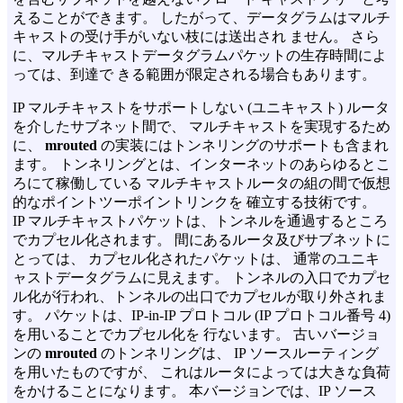
えることができます。 したがって、データグラムはマルチ
キャストの受け手がいない枝には送出され ません。 さら
に、マルチキャストデータグラムパケットの生存時間によ
っては、到達で きる範囲が限定される場合もあります。
IP マルチキャストをサポートしない (ユニキャスト) ルータ
を介したサブネット間で、 マルチキャストを実現するため
に、
mrouted
の実装にはトンネリングのサポートも含まれ
ます。 トンネリングとは、インターネットのあらゆるとこ
ろにて稼働している マルチキャストルータの組の間で仮想
的なポイントツーポイントリンクを 確立する技術です。
IP マルチキャストパケットは、トンネルを通過するところ
でカプセル化されます。 間にあるルータ及びサブネットに
とっては、 カプセル化されたパケットは、 通常のユニキ
ャストデータグラムに見えます。 トンネルの入口でカプセ
ル化が行われ、トンネルの出口でカプセルが取り外されま
す。 パケットは、IP-in-IP プロトコル (IP プロトコル番号 4)
を用いることでカプセル化を 行ないます。 古いバージョ
ンの
mrouted
のトンネリングは、 IP ソースルーティング
を用いたものですが、 これはルータによっては大きな負荷
をかけることになります。 本バージョンでは、IP ソース