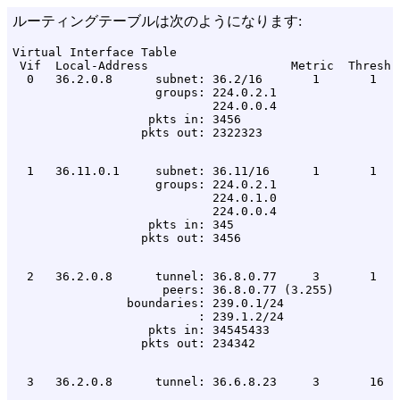
ルーティングテーブルは次のようになります:
Virtual Interface Table

 Vif  Local-Address                    Metric  Thresh  
  0   36.2.0.8      subnet: 36.2/16       1       1    
                    groups: 224.0.2.1

                            224.0.0.4

                   pkts in: 3456

  1   36.11.0.1     subnet: 36.11/16      1       1    
                    groups: 224.0.2.1

                            224.0.1.0

                            224.0.0.4

                   pkts in: 345

  2   36.2.0.8      tunnel: 36.8.0.77     3       1

                     peers: 36.8.0.77 (3.255)

                boundaries: 239.0.1/24

                          : 239.1.2/24

                   pkts in: 34545433
