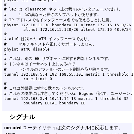
#

# le2 は classroom ネット上の我々のインタフェースであり、

#     4 つの異なった長さのサブネットがあります。

# IP アドレスでもインタフェース名でも使えることに注意。

phyint 172.16.12.38 boundary EE altnet 172.16.15.0/26

        altnet 172.16.15.128/26 altnet 172.16.48.0/24

#

# atm0 は我々の ATM インタフェースであり、

#     マルチキャストを正しくサポートしません。

phyint atm0 disable

#

# これは、別の EE サブネットに対する内部トンネルです。

# トンネルはイーサネット上にあるので、

#     トンネルのデフォルトのレート制限を取り除きます。

tunnel 192.168.5.4 192.168.55.101 metric 1 threshold 1

        rate_limit 0

#

# これは外世界に対する我々のトンネルです。

# これらの境界には注意してくださいね、Eugene (訳注: ユージーン; 
tunnel 192.168.5.4 10.11.12.13 metric 1 threshold 32

シグナル
mrouted
ユーティリティは次のシグナルに反応します。