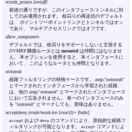
rexmit_prunes
[on|off]
前述の通りですが、このインタフェース/トンネルに対
してのみ適用されます。 枝苅りの再送信のデフォルト
は、 ポイントツーポイントリンクとトンネルではオン
であり、 マルチアクセスリンクではオフです。
allow_nonpruners
デフォルトでは、枝苅りをサポートしないと主張する
DVMRP 隣接ルータとは
mrouted
は仲間にはなりませ
ん。 本オプションを使用すると、本インタフェースに
おいて、 このようなルータとも仲間となります。
notransit
経路フィルタリングの特殊ケースです。 amp;"notransit"
とマークされたインタフェースから学習された経路
は、他の amp;"notransit" とマークされたインタフェース
において広告されません。 単一のインタフェースのみ
を "notransit" とマークしても、意味はありません。
accept|deny
(route/mask-len [exact])+
[bidir]
および
のコマンドにより、原始的な経路フ
accept
deny
ィルタリングが可能となります。
コマンドによ
accept