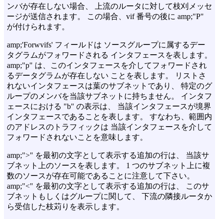
ンバが存在しない場合、 上流のルータに対して枝刈メッセ
ージが送信されます。 この場合、vif 番号の後に amp;"P"
が付けられます。
amp;'Forwvifs' フィールドは ソースグループに属するデー
タグラムがフォワードされる インタフェースを表します。
amp;"p" は、このインタフェースを介してフォワードされ
るデータグラムが存在しない ことを表します。 リストさ
れないインタフェースは葉のサブネットであり、 特定のグ
ループのメンバを当該サブネットに持ちません。 インタフ
ェースにおける "b" の表示は、 当該インタフェースが境界
インタフェースであることを表します。 すなわち、範囲内
のアドレスのトラフィックは 当該インタフェースを介して
フォワードされないことを意味します。
amp;">" を最初の文字として表示する追加の行は、 当該サ
ブネット上のソースを表します。 1 つのサブネット上に複
数のソースが存在可能であることに注意して下さい。
amp;"<" を最初の文字として表示する追加の行は、 このサ
ブネットもしくはグループに関して、 下流の隣接ルータか
ら受信した枝苅りを表示します。