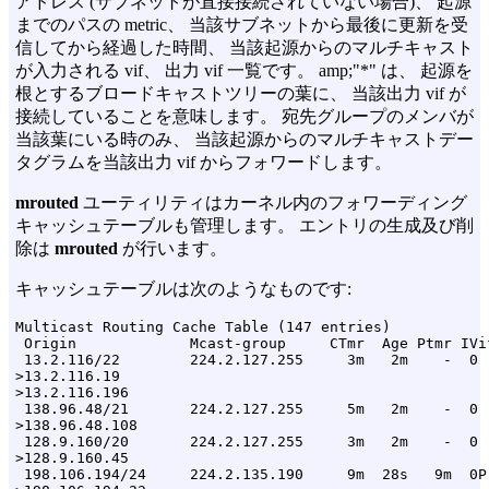
アドレス (サブネットが直接接続されていない場合)、 起源
までのパスの metric、 当該サブネットから最後に更新を受
信してから経過した時間、 当該起源からのマルチキャスト
が入力される vif、 出力 vif 一覧です。 amp;"*" は、 起源を
根とするブロードキャストツリーの葉に、 当該出力 vif が
接続していることを意味します。 宛先グループのメンバが
当該葉にいる時のみ、 当該起源からのマルチキャストデー
タグラムを当該出力 vif からフォワードします。
mrouted
ユーティリティはカーネル内のフォワーディング
キャッシュテーブルも管理します。 エントリの生成及び削
除は
mrouted
が行います。
キャッシュテーブルは次のようなものです:
Multicast Routing Cache Table (147 entries)

 Origin             Mcast-group     CTmr  Age Ptmr IVif
 13.2.116/22        224.2.127.255     3m   2m    -  0  
>13.2.116.19

>13.2.116.196

 138.96.48/21       224.2.127.255     5m   2m    -  0  
>138.96.48.108

 128.9.160/20       224.2.127.255     3m   2m    -  0  
>128.9.160.45

 198.106.194/24     224.2.135.190     9m  28s   9m  0P
