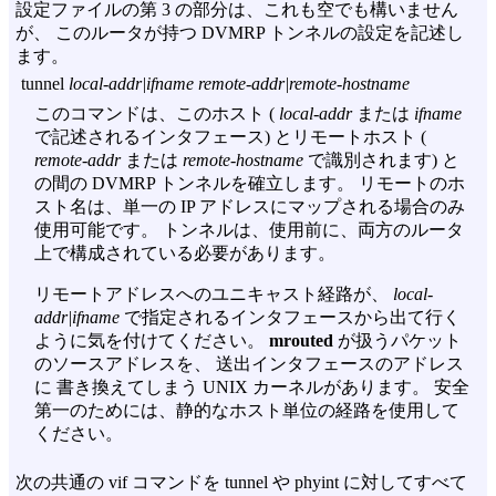
設定ファイルの第 3 の部分は、これも空でも構いません
が、 このルータが持つ DVMRP トンネルの設定を記述し
ます。
tunnel
local-addr|ifname
remote-addr|remote-hostname
このコマンドは、このホスト (
local-addr
または
ifname
で記述されるインタフェース) とリモートホスト (
remote-addr
または
remote-hostname
で識別されます) と
の間の DVMRP トンネルを確立します。 リモートのホ
スト名は、単一の IP アドレスにマップされる場合のみ
使用可能です。 トンネルは、使用前に、両方のルータ
上で構成されている必要があります。
リモートアドレスへのユニキャスト経路が、
local-
addr|ifname
で指定されるインタフェースから出て行く
ように気を付けてください。
mrouted
が扱うパケット
のソースアドレスを、 送出インタフェースのアドレス
に 書き換えてしまう UNIX カーネルがあります。 安全
第一のためには、静的なホスト単位の経路を使用して
ください。
次の共通の vif コマンドを tunnel や phyint に対してすべて