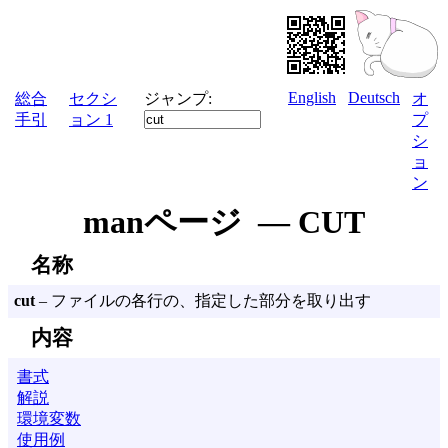
English
Deutsch
総合
セクシ
ジャンプ:
オ
手引
ョン 1
プ
シ
ョ
ン
manページ — CUT
名称
cut
– ファイルの各行の、指定した部分を取り出す
内容
書式
解説
環境変数
使用例