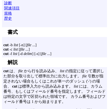
診断
関連項目
規格
歴史
書式
cut
-b
list
[
-n
] [
file ...
]
cut
-c
list
[
file ...
]
cut
-f
list
[
-d
delim
] [
-s
] [
file ...
]
解説
cut
は、
file
から行を読み込み、
list
の指定に従って選択し
た部分を取り出して標準出力に出力します。
file
引数が指
定されない場合もしくはこれが単一のダッシュ ('-') の場
合、
cut
は標準入力から読み込みます。
list
には、カラム
番号、もしくはフィールド番号を指定します。 フィールド
は特定の文字で区切られた領域です。 カラム番号およびフ
ィールド番号は 1 から始まります。