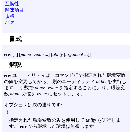
互換性
関連項目
規格
バグ
書式
env
[
-i
] [
name
=
value ...
] [
utility
[
argument ...
]]
解説
env
ユーティリティは、コマンド行で指定された環境変数
の値を変更してから、 別のユーティリティ
utility
を実行し
ます。 引数で
name
=
value
を指定することにより、環境変
数
name
の値を
value
にセットします。
オプションは次の通りです:
-i
指定された環境変数のみを使用して
utility
を実行しま
す。
env
から継承した環境は無視します。