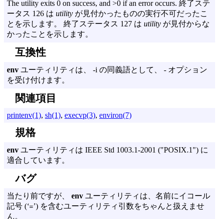
The utility exits 0 on success, and >0 if an error occurs. 終了ステ
ータス 126 は
utility
が見付かったものの実行不可だったこ
とを示します。 終了ステータス 127 は
utility
が見付からな
かったことを示します。
互換性
env
ユーティリティは、
-i
の同義語として、 - オプション
を受け付けます。
関連項目
printenv(1)
,
sh(1)
,
execvp(3)
,
environ(7)
規格
env
ユーティリティは
IEEE Std 1003.
1-2001 ("
POSIX.
1") に
適合しています。
バグ
当たり前ですが、
env
ユーティリティは、名前にイコール
記号 (‘
’) を含むユーティリティ引数をちゃんと扱えませ
=
ん。