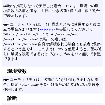
utility
を指定しないで実行した場合、
env
は、環境中の環
境変数の名前と値を、 1 行につき名前 / 値の組 1 個の割合
で表示します。
env
ユーティリティは、 ‘
’ 構造とともに使用すると役に
#!
立つ場合があります (
execve(2)
を参照してください)。
"
" と "
#!/usr/local/bin/foo
#!/usr/bin/env
" の唯一の違いは、
/usr/local/bin/foo
自身が解釈される場合でも後者は動作
/usr/local/bin/foo
するという点です。 このように
env
を使用すると、望み通
りに環境を設定できるだけでなく、
をパス無しで参照
foo
できます。
環境変数
env
ユーティリティは、名前に ‘
’ が 1 個も含まれない場
/
合、指定された
utility
を見付けるために
PATH
環境変数を
使用します。
診断