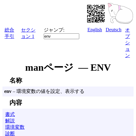
English
Deutsch
総合
セクシ
ジャンプ:
オ
手引
ョン 1
プ
シ
ョ
ン
manページ — ENV
名称
env
– 環境変数の値を設定、表示する
内容
書式
解説
環境変数
診断