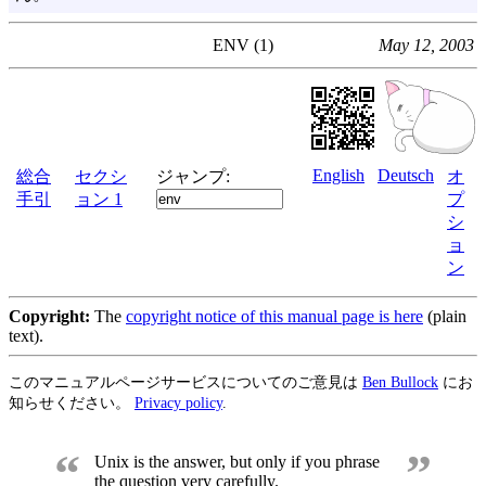
ENV (1)
May 12, 2003
English
Deutsch
総合
セクシ
ジャンプ:
オ
手引
ョン 1
プ
シ
ョ
ン
Copyright:
The
copyright notice of this manual page is here
(plain
text).
このマニュアルページサービスについてのご意見は
Ben Bullock
にお
知らせください。
Privacy policy
.
“
”
Unix is the answer, but only if you phrase
the question very carefully.