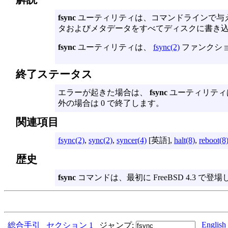
fsync
ユーティリティは、コマンドラインで与
タおよびメタデータをすべてディスクに書き込
fsync
ユーティリティは、
fsync(2)
ファンクシ
終了ステータス
エラーが起きた場合は、
fsync
ユーティリティ
外の場合は 0 で終了します。
関連項目
fsync(2)
,
sync(2)
,
syncer(4)
[英語],
halt(8)
,
reboot(8
歴史
fsync
コマンドは、最初に FreeBSD 4.3 で登
English
総合手引
セクション 1
ジャンプ: