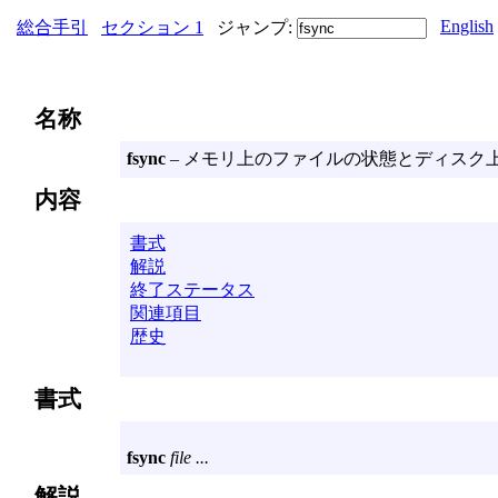
English
総合手引
セクション 1
ジャンプ:
名称
fsync
– メモリ上のファイルの状態とディスク
内容
書式
解説
終了ステータス
関連項目
歴史
書式
fsync
file ...
解説